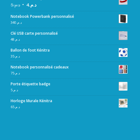
5
د.م.
4
د.م.
Notebook Powerbank personnalisé
340
د.م.
Clé USB carte personnalisé
48
د.م.
Ballon de foot Kénitra
35
د.م.
Notebook personnalisé cadeaux
75
د.م.
Porte étiquette badge
5
د.م.
Horloge Murale Kénitra
65
د.م.