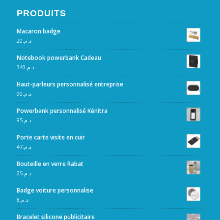
PRODUITS
Macaron badge
20
د.م.
Notebook powerbank Cadeau
340
د.م.
Haut-parleurs personnalisé entreprise
90
د.م.
Powerbank personnalisé Kénitra
95
د.م.
Porte carte visite en cuir
47
د.م.
Bouteille en verre Rabat
25
د.م.
Badge voiture personnalise
8
د.م.
Bracelet silicone publicitaire