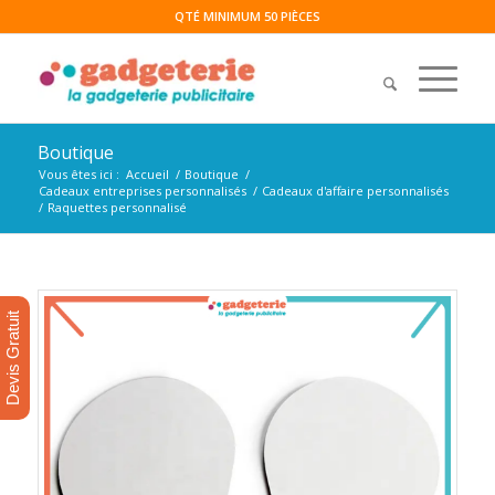
QTÉ MINIMUM 50 PIÈCES
Boutique
Vous êtes ici :
Accueil
/
Boutique
/
Cadeaux entreprises personnalisés
/
Cadeaux d'affaire personnalisés
/
Raquettes personnalisé
Devis Gratuit