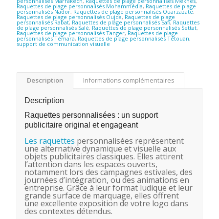
personnalisés Marrakech
,
Raquettes de plage personnalisés Meknès
,
Raquettes de plage personnalisés Mohammédia
,
Raquettes de plage
personnalisés Nador
,
Raquettes de plage personnalisés Ouarzazate
,
Raquettes de plage personnalisés Oujda
,
Raquettes de plage
personnalisés Rabat
,
Raquettes de plage personnalisés Safi
,
Raquettes
de plage personnalisés Salé
,
Raquettes de plage personnalisés Settat
,
Raquettes de plage personnalisés Tanger
,
Raquettes de plage
personnalisés Témara
,
Raquettes de plage personnalisés Tétouan
,
support de communication visuelle
Description
Informations complémentaires
Description
Raquettes
personnalisées : un support
publicitaire original et engageant
Les raquettes
personnalisées représentent
une alternative dynamique et visuelle aux
objets publicitaires classiques. Elles attirent
l’attention dans les espaces ouverts,
notamment lors des campagnes estivales, des
journées d’intégration, ou des animations en
entreprise. Grâce à leur format ludique et leur
grande surface de marquage, elles offrent
une excellente exposition de votre logo dans
des contextes détendus.