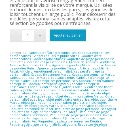
et amusant, il favorise l’engagement tout en
renforçant la visibilité de votre marque. Utilisées
en bord de mer ou dans les parcs, ces goodies de
loisir touchent un large public. Pour découvrir des
modèles personnalisables adaptés, visitez cette
sélection de goodies pour entreprises.
Ajouter au panier
Catégories :
Cadeaux d'affaire personnalisés
,
Cadeaux entreprises
personnalisés
,
Gadgets de loisirs publicitaires
,
Goodies d'été
personnalisés
,
Goodies publicitaires
,
Raquette de plage personnalisé
Étiquettes :
accessoires personnalisés
,
Agence de goodies Casablanca
,
Agence de goodies Kénitra
,
Agence de goodies Mohammadia
,
Agence
de goodies Rabat
,
Agence de goodies Tanger
,
Article de publicité
Rabat
,
Article promotionnel personnalisé
,
cadeau d'entreprise
personnalisé
,
Cadeau fin d'année Maroc
,
Cadeau personnalisé Maroc
,
cadeau publicitaire Maroc
,
cadeaux clients
,
Cadeaux d'entreprise
maroc
,
Cadeaux d’entreprises personnalisés
,
cadeaux de fin d’année
entreprise
,
Cadeaux entreprise Agadir
,
Cadeaux entreprise
Casablanca
,
Cadeaux entreprise El Jadida
,
Cadeaux entreprise Rabat
,
cadeaux publicitaires
,
goodies personnalisés Casablanca
,
Goodies
personnalisés Maroc
,
goodies salon professionnel
,
Grossiste objet
publicitaire
,
idée cadeau pro
,
objet de communication Maroc
,
Objet
personnalisé avec logo
,
objet publicitaire entreprise
,
objet publicitaire
Maroc
,
objets promotionnels pour salons professionnels
,
objets
publicitaires écologiques Maroc
,
Raquette personnalisé Casablanca
,
Raquette personnalisé Rabat
,
Raquettes de plage personnalisés Agadir
,
Raquettes de plage personnalisés Béni Méllal
,
Raquettes de plage
personnalisés Casablanca
,
Raquettes de plage personnalisés Dakhla
,
Raquettes de plage personnalisés El Jadida
,
Raquettes de plage
personnalisés Fès
,
Raquettes de plage personnalisés Kénitra
,
Raquettes de plage personnalisés Laâyoune
,
Raquettes de plage