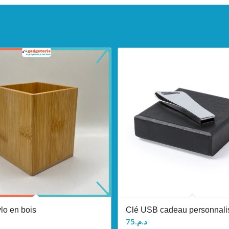
ylo en bois
Clé USB cadeau personnali
75
د.م.