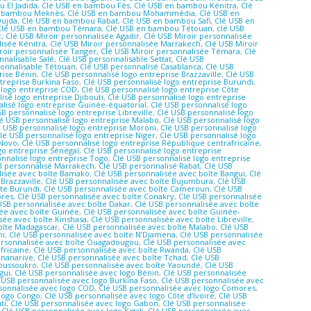
 El Jadida
,
Clé USB en bambou Fès
,
Clé USB en bambou Kénitra
,
Clé
n bambou Meknès
,
Clé USB en bambou Mohammédia
,
Clé USB en
Oujda
,
Clé USB en bambou Rabat
,
Clé USB en bambou Safi
,
Clé USB en
Clé USB en bambou Témara
,
Clé USB en bambou Tétouan
,
clé USB
c
,
Clé USB Miroir personnalisée Agadir
,
Clé USB Miroir personnalisée
lisée Kénitra
,
Clé USB Miroir personnalisée Marrakech
,
Clé USB Miroir
roir personnalisée Tanger
,
Clé USB Miroir personnalisée Témara
,
Clé
nnalisable Salé
,
Clé USB personnalisable Settat
,
Clé USB
sonnalisable Tétouan
,
Clé USB personnalisé Casablanca
,
Clé USB
rise Bénin
,
Clé USB personnalisé logo entreprise Brazzaville
,
Clé USB
treprise Burkina Faso
,
Clé USB personnalisé logo entreprise Burundi
,
 logo entreprise COD
,
Clé USB personnalisé logo entreprise Côte
isé logo entreprise Djibouti
,
Clé USB personnalisé logo entreprise
lisé logo entreprise Guinée-équatorial
,
Clé USB personnalisé logo
SB personnalisé logo entreprise Libreville
,
Clé USB personnalisé logo
é USB personnalisé logo entreprise Malabo
,
Clé USB personnalisé logo
é USB personnalisé logo entreprise Moroni
,
Clé USB personnalisé logo
lé USB personnalisé logo entreprise Niger
,
Clé USB personnalisé logo
-Novo
,
Clé USB personnalisé logo entreprise République centrafricaine
,
go entreprise Sénégal
,
Clé USB personnalisé logo entreprise
nnalisé logo entreprise Togo
,
Clé USB personnalisé logo entreprise
B personnalisé Marrakech
,
Clé USB personnalisé Rabat
,
Clé USB
lisée avec boîte Bamako
,
Clé USB personnalisée avec boîte Bangui
,
Clé
Brazzaville
,
Clé USB personnalisée avec boîte Bujumbura
,
Clé USB
îte Burundi
,
Clé USB personnalisée avec boîte Cameroun
,
Clé USB
ores
,
Clé USB personnalisée avec boîte Conakry
,
Clé USB personnalisée
USB personnalisée avec boîte Dakar
,
Clé USB personnalisée avec boîte
sée avec boîte Guinée
,
Clé USB personnalisée avec boîte Guinée-
sée avec boîte Kinshasa
,
Clé USB personnalisée avec boîte Libreville
,
oîte Madagascar
,
Clé USB personnalisée avec boîte Malabo
,
Clé USB
ni
,
Clé USB personnalisée avec boîte N’Djamena
,
Clé USB personnalisée
ersonnalisée avec boîte Ouagadougou
,
Clé USB personnalisée avec
fricaine
,
Clé USB personnalisée avec boîte Rwanda
,
Clé USB
ananarive
,
Clé USB personnalisée avec boîte Tchad
,
Clé USB
moussoukro
,
Clé USB personnalisée avec boîte Yaoundé
,
Clé USB
gui
,
Clé USB personnalisée avec logo Bénin
,
Clé USB personnalisée
 USB personnalisée avec logo Burkina Faso
,
Clé USB personnalisée avec
sonnalisée avec logo COD
,
Clé USB personnalisée avec logo Comores
,
 logo Congo
,
Clé USB personnalisée avec logo Côte d’Ivoire
,
Clé USB
ti
,
Clé USB personnalisée avec logo Gabon
,
Clé USB personnalisée
,
Clé USB personnalisée avec logo Kigali
,
Clé USB personnalisée avec