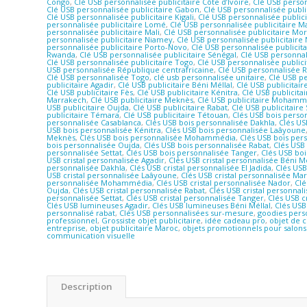
Congo
,
Clé USB personnalisée publicitaire Côte d’Ivoire
,
Clé USB person
Clé USB personnalisée publicitaire Gabon
,
Clé USB personnalisée publi
Clé USB personnalisée publicitaire Kigali
,
Clé USB personnalisée publici
personnalisée publicitaire Lomé
,
Clé USB personnalisée publicitaire 
personnalisée publicitaire Mali
,
Clé USB personnalisée publicitaire Mo
personnalisée publicitaire Niamey
,
Clé USB personnalisée publicitaire 
personnalisée publicitaire Porto-Novo
,
Clé USB personnalisée publicit
Rwanda
,
Clé USB personnalisée publicitaire Sénégal
,
Clé USB personnal
Clé USB personnalisée publicitaire Togo
,
Clé USB personnalisée public
USB personnalisée République centrafricaine
,
Clé USB personnalisée 
Clé USB personnalisée Togo
,
clé usb personnalisée unitaire
,
Clé USB p
publicitaire Agadir
,
Clé USB publicitaire Béni Méllal
,
Clé USB publicitair
Clé USB publicitaire Fès
,
Clé USB publicitaire Kénitra
,
Clé USB publicita
Marrakech
,
Clé USB publicitaire Meknès
,
Clé USB publicitaire Mohamm
USB publicitaire Oujda
,
Clé USB publicitaire Rabat
,
Clé USB publicitaire 
publicitaire Témara
,
Clé USB publicitaire Tétouan
,
Clés USB bois perso
personnalisée Casablanca
,
Clés USB bois personnalisée Dakhla
,
Clés US
USB bois personnalisée Kénitra
,
Clés USB bois personnalisée Laâyoune
Meknès
,
Clés USB bois personnalisée Mohammédia
,
Clés USB bois per
bois personnalisée Oujda
,
Clés USB bois personnalisée Rabat
,
Clés USB 
personnalisée Settat
,
Clés USB bois personnalisée Tanger
,
Clés USB bo
USB cristal personnalisée Agadir
,
Clés USB cristal personnalisée Béni Mé
personnalisée Dakhla
,
Clés USB cristal personnalisée El Jadida
,
Clés USB
USB cristal personnalisée Laâyoune
,
Clés USB cristal personnalisée Ma
personnalisée Mohammédia
,
Clés USB cristal personnalisée Nador
,
Clé
Oujda
,
Clés USB cristal personnalisée Rabat
,
Clés USB cristal personnali
personnalisée Settat
,
Clés USB cristal personnalisée Tanger
,
Clés USB c
Clés USB lumineuses Agadir
,
Clés USB lumineuses Béni Méllal
,
Clés USB
personnalisé rabat
,
Clés USB personnalisées sur-mesure
,
goodies pers
professionnel
,
Grossiste objet publicitaire
,
idée cadeau pro
,
objet de 
entreprise
,
objet publicitaire Maroc
,
objets promotionnels pour salons
communication visuelle
Description