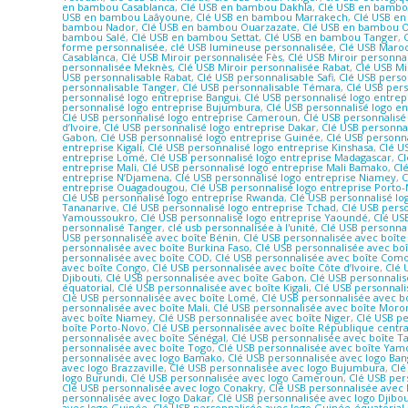
en bambou Casablanca
,
Clé USB en bambou Dakhla
,
Clé USB en bambou
USB en bambou Laâyoune
,
Clé USB en bambou Marrakech
,
Clé USB e
bambou Nador
,
Clé USB en bambou Ouarzazate
,
Clé USB en bambou 
bambou Salé
,
Clé USB en bambou Settat
,
Clé USB en bambou Tanger
,
forme personnalisée
,
clé USB lumineuse personnalisée
,
Clé USB Maro
Casablanca
,
Clé USB Miroir personnalisée Fès
,
Clé USB Miroir personna
personnalisée Meknès
,
Clé USB Miroir personnalisée Rabat
,
Clé USB Mi
USB personnalisable Rabat
,
Clé USB personnalisable Safi
,
Clé USB perso
personnalisable Tanger
,
Clé USB personnalisable Témara
,
Clé USB per
personnalisé logo entreprise Bangui
,
Clé USB personnalisé logo entrep
personnalisé logo entreprise Bujumbura
,
Clé USB personnalisé logo en
Clé USB personnalisé logo entreprise Cameroun
,
Clé USB personnalisé
d’Ivoire
,
Clé USB personnalisé logo entreprise Dakar
,
Clé USB personnal
Gabon
,
Clé USB personnalisé logo entreprise Guinée
,
Clé USB personna
entreprise Kigali
,
Clé USB personnalisé logo entreprise Kinshasa
,
Clé U
entreprise Lomé
,
Clé USB personnalisé logo entreprise Madagascar
,
Cl
entreprise Mali
,
Clé USB personnalisé logo entreprise Mali Bamako
,
Cl
entreprise N’Djamena
,
Clé USB personnalisé logo entreprise Niamey
,
C
entreprise Ouagadougou
,
Clé USB personnalisé logo entreprise Porto
Clé USB personnalisé logo entreprise Rwanda
,
Clé USB personnalisé lo
Tananarive
,
Clé USB personnalisé logo entreprise Tchad
,
Clé USB perso
Yamoussoukro
,
Clé USB personnalisé logo entreprise Yaoundé
,
Clé US
personnalisé Tanger
,
clé usb personnalisée à l'unité
,
Clé USB personna
USB personnalisée avec boîte Bénin
,
Clé USB personnalisée avec boîte 
personnalisée avec boîte Burkina Faso
,
Clé USB personnalisée avec bo
personnalisée avec boîte COD
,
Clé USB personnalisée avec boîte Com
avec boîte Congo
,
Clé USB personnalisée avec boîte Côte d’Ivoire
,
Clé 
Djibouti
,
Clé USB personnalisée avec boîte Gabon
,
Clé USB personnali
équatorial
,
Clé USB personnalisée avec boîte Kigali
,
Clé USB personnali
Clé USB personnalisée avec boîte Lomé
,
Clé USB personnalisée avec b
personnalisée avec boîte Mali
,
Clé USB personnalisée avec boîte Moro
avec boîte Niamey
,
Clé USB personnalisée avec boîte Niger
,
Clé USB p
boîte Porto-Novo
,
Clé USB personnalisée avec boîte République centra
personnalisée avec boîte Sénégal
,
Clé USB personnalisée avec boîte T
personnalisée avec boîte Togo
,
Clé USB personnalisée avec boîte Ya
personnalisée avec logo Bamako
,
Clé USB personnalisée avec logo Ban
avec logo Brazzaville
,
Clé USB personnalisée avec logo Bujumbura
,
Clé
logo Burundi
,
Clé USB personnalisée avec logo Cameroun
,
Clé USB per
Clé USB personnalisée avec logo Conakry
,
Clé USB personnalisée avec
personnalisée avec logo Dakar
,
Clé USB personnalisée avec logo Djibou
avec logo Guinée
,
Clé USB personnalisée avec logo Guinée-équatorial