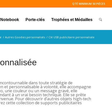
QTÉ MINIMUM 50 PIÈCES
Notebook
Porte-clés
Trophées et Médailles
e
/
Autres Goodies personnalisés
/
Clé USB publicitaire personnalisée
sonnalisée
incontournable dans toute stratégie de
ien et personnalisable à volonté, elle accompagne
go, une couleur ou un message gravé, elle
ndant à un vrai besoin technique. Elle se prête
nvenue. Pour découvrir d’autres objets high-tech
z cette collection de supports publicitaires