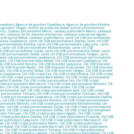
onnalisés
,
Agence de goodies Casablanca
,
Agence de goodies Kénitra
,
 goodies Tanger
,
Article de publicité Rabat
,
Article promotionnel
aroc
,
Cadeau personnalisé Maroc
,
cadeau publicitaire Maroc
,
cadeaux
isés
,
cadeaux de fin d’année entreprise
,
Cadeaux entreprise Agadir
,
entreprise Rabat
,
cadeaux publicitaires
,
carte clé USB personnalisée
alisée Casablanca
,
carte clé USB personnalisée Dakhla
,
carte clé USB
 personnalisée Kénitra
,
carte clé USB personnalisée Laâyoune
,
carte
s
,
carte clé USB personnalisée Mohammédia
,
carte clé USB
lé USB personnalisée Oujda
,
carte clé USB personnalisée Rabat
,
carte
 USB personnalisée Settat
,
carte clé USB personnalisée Tanger
,
carte
arte usb personnalisée casablanca
,
Clé USB aluminium personnalisée
gadir
,
Clé USB bracelet Béni Méllal
,
Clé USB bracelet Casablanca
,
Clé
lé USB bracelet Kénitra
,
Clé USB bracelet Laâyoune
,
Clé USB bracelet
Clé USB bracelet Nador
,
Clé USB bracelet Ouarzazate
,
Clé USB bracelet
Salé
,
Clé USB bracelet Settat
,
Clé USB bracelet Tanger
,
Clé USB bracelet
al Casablanca
,
Clé USB cristal Fès
,
Clé USB cristal Kénitra
,
Clé USB cristal
,
Clé USB cristal personnalisé Béni Méllal
,
Clé USB cristal personnalisé
alisé El Jadida
,
Clé USB cristal personnalisé Fès
,
Clé USB cristal
ristal personnalisé Marrakech
,
Clé USB cristal personnalisé Meknès
,
Clé
ador
,
Clé USB cristal personnalisé Ouarzazate
,
Clé USB cristal
personnalisé Safi
,
Clé USB cristal personnalisé Salé
,
Clé USB cristal
al personnalisé Témara
,
Clé USB cristal personnalisé Tétouan
,
clé USB
 cristal personnalisée Casablanca
,
clé USB cristal personnalisée Dakhla
,
s
,
clé USB cristal personnalisée Kénitra
,
clé USB cristal personnalisée
rsonnalisée Meknès
,
clé USB cristal personnalisée Mohammédia
,
clé
ate
,
clé USB cristal personnalisée Oujda
,
clé USB cristal personnalisée
Salé
,
clé USB cristal personnalisée Settat
,
clé USB cristal personnalisée
alisée Tétouan
,
Clé USB Cristal publicitaire Agadir
,
Clé USB Cristal
Cristal publicitaire Dakhla
,
Clé USB Cristal publicitaire El Jadida
,
Clé USB
tal publicitaire Laâyoune
,
Clé USB Cristal publicitaire Marrakech
,
Clé
dia
,
Clé USB Cristal publicitaire Nador
,
Clé USB Cristal publicitaire
ire Rabat
,
Clé USB Cristal publicitaire Safi
,
Clé USB Cristal publicitaire
ger
,
Clé USB Cristal publicitaire Témara
,
Clé USB Cristal publicitaire
ue
,
Clé USB en bambou Agadir
,
Clé USB en bambou Béni Méllal
,
Clé USB