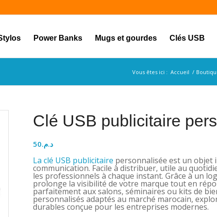
Stylos
Power Banks
Mugs et gourdes
Clés USB
Vous êtes ici :
Accueil
/
Boutiqu
Clé USB publicitaire per
50
د.م.
La clé USB publicitaire
personnalisée est un objet 
communication. Facile à distribuer, utile au quotid
les professionnels à chaque instant. Grâce à un lo
prolonge la visibilité de votre marque tout en répo
parfaitement aux salons, séminaires ou kits de bie
personnalisés adaptés au marché marocain, explore
durables conçue pour les entreprises modernes.