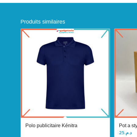
Produits similaires
Polo publicitaire Kénitra
Pot a st
25
د.م.