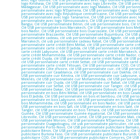
logo Kinshasa
,
Clé USB personnalisée avec logo Libreville
,
Clé USB per
Madagascar
,
Clé USB personnalisée avec logo Malabo
,
Clé USB personna
personnalisée avec logo N’Djamena
,
Clé USB personnalisée avec logo
personnalisée avec logo République centrafricaine
,
Clé USB personnal
USB personnalisée avec logo Tananarive
,
Clé USB personnalisée avec 
personnalisée avec logo Yamoussoukro
,
Clé USB personnalisée avec 
Bangui
,
Clé USB personnalisée Bénin
,
clé usb personnalisée bois
,
Clé U
Clé USB personnalisée bois Marrakech
,
Clé USB personnalisée bois Me
bois Nador
,
Clé USB personnalisée bois Ouarzazate
,
Clé USB personnal
personnalisée Brazzaville
,
Clé USB personnalisée Bujumbura
,
Clé USB 
personnalisée cadeau
,
clé usb personnalisée cadeau Agadir
,
clé usb p
Marrakech
,
clé usb personnalisée cadeau Rabat
,
Clé USB personnalis
personnalisée carte crédit Béni Méllal
,
clé USB personnalisée carte cr
personnalisée carte crédit El Jadida
,
clé USB personnalisée carte crédit
carte crédit Laâyoune
,
clé USB personnalisée carte crédit Marrakech
,
carte crédit Mohammédia
,
clé USB personnalisée carte crédit Nador
,
c
carte crédit Oujda
,
clé USB personnalisée carte crédit Rabat
,
clé USB p
clé USB personnalisée carte crédit Settat
,
clé USB personnalisée carte 
personnalisée carte crédit Tétouan
,
Clé USB personnalisée COD
,
Clé U
personnalisée Côte d'Ivoire
,
clé USB personnalisée cuir
,
clé USB person
personnalisée cuir Casablanca
,
clé USB personnalisée cuir Dakhla
,
clé 
USB personnalisée cuir Kénitra
,
clé USB personnalisée cuir Laâyoune
,
Meknès
,
clé USB personnalisée cuir Mohammédia
,
clé USB personnali
personnalisée cuir Oujda
,
clé USB personnalisée cuir Rabat
,
clé USB pe
personnalisée cuir Settat
,
clé USB personnalisée cuir Tanger
,
clé USB 
USB personnalisée Dakar
,
Clé USB personnalisée Djibouti
,
clé USB pers
personnalisée en bois Béni Méllal
,
clé USB personnalisée en bois Casa
bois El Jadida
,
Clé USB personnalisée en bois et bambou
,
clé USB perso
personnalisée en bois Laâyoune
,
clé USB personnalisée en bois Marra
bois Mohammédia
,
clé USB personnalisée en bois Nador
,
clé USB pers
USB personnalisée en bois Safi
,
clé USB personnalisée en bois Salé
,
clé
Tanger
,
clé USB personnalisée en bois Témara
,
clé USB personnalisée
Guinée
,
Clé USB personnalisée Guinée-équatorial
,
Clé USB personnalis
Libreville
,
Clé USB personnalisée Lomé
,
Clé USB personnalisée Mali
,
cl
USB personnalisée Moroni
,
Clé USB personnalisée N'Djamena
,
Clé USB
personnalisée Ouagadougou
,
clé usb personnalisée particulier
,
clé us
personnalisée Porto-Novo
,
Clé USB personnalisée publicitaire Bamako
publicitaire Bénin
,
Clé USB personnalisée publicitaire Brazzaville
,
Clé 
publicitaire Burkina Faso
,
Clé USB personnalisée publicitaire Burundi
,
C
publicitaire COD
,
Clé USB personnalisée publicitaire Comores
,
Clé USB