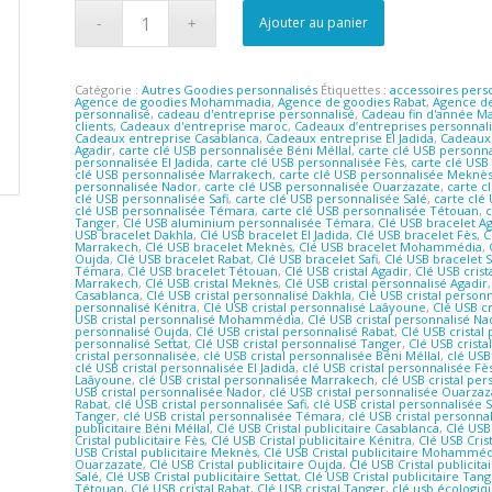
Ajouter au panier
Catégorie :
Autres Goodies personnalisés
Étiquettes :
accessoires pers
Agence de goodies Mohammadia
,
Agence de goodies Rabat
,
Agence de
personnalisé
,
cadeau d'entreprise personnalisé
,
Cadeau fin d'année M
clients
,
Cadeaux d'entreprise maroc
,
Cadeaux d’entreprises personnal
Cadeaux entreprise Casablanca
,
Cadeaux entreprise El Jadida
,
Cadeaux 
Agadir
,
carte clé USB personnalisée Béni Méllal
,
carte clé USB personn
personnalisée El Jadida
,
carte clé USB personnalisée Fès
,
carte clé USB
clé USB personnalisée Marrakech
,
carte clé USB personnalisée Meknè
personnalisée Nador
,
carte clé USB personnalisée Ouarzazate
,
carte c
clé USB personnalisée Safi
,
carte clé USB personnalisée Salé
,
carte clé
clé USB personnalisée Témara
,
carte clé USB personnalisée Tétouan
,
c
Tanger
,
Clé USB aluminium personnalisée Témara
,
Clé USB bracelet A
USB bracelet Dakhla
,
Clé USB bracelet El Jadida
,
Clé USB bracelet Fès
,
C
Marrakech
,
Clé USB bracelet Meknès
,
Clé USB bracelet Mohammédia
,
Oujda
,
Clé USB bracelet Rabat
,
Clé USB bracelet Safi
,
Clé USB bracelet 
Témara
,
Clé USB bracelet Tétouan
,
Clé USB cristal Agadir
,
Clé USB crist
Marrakech
,
Clé USB cristal Meknès
,
Clé USB cristal personnalisé Agadir
Casablanca
,
Clé USB cristal personnalisé Dakhla
,
Clé USB cristal personn
personnalisé Kénitra
,
Clé USB cristal personnalisé Laâyoune
,
Clé USB c
USB cristal personnalisé Mohammédia
,
Clé USB cristal personnalisé N
personnalisé Oujda
,
Clé USB cristal personnalisé Rabat
,
Clé USB cristal 
personnalisé Settat
,
Clé USB cristal personnalisé Tanger
,
Clé USB crist
cristal personnalisée
,
clé USB cristal personnalisée Béni Méllal
,
clé USB
clé USB cristal personnalisée El Jadida
,
clé USB cristal personnalisée Fè
Laâyoune
,
clé USB cristal personnalisée Marrakech
,
clé USB cristal pe
USB cristal personnalisée Nador
,
clé USB cristal personnalisée Ouarzaz
Rabat
,
clé USB cristal personnalisée Safi
,
clé USB cristal personnalisée 
Tanger
,
clé USB cristal personnalisée Témara
,
clé USB cristal personn
publicitaire Béni Méllal
,
Clé USB Cristal publicitaire Casablanca
,
Clé USB 
Cristal publicitaire Fès
,
Clé USB Cristal publicitaire Kénitra
,
Clé USB Cris
USB Cristal publicitaire Meknès
,
Clé USB Cristal publicitaire Mohammé
Ouarzazate
,
Clé USB Cristal publicitaire Oujda
,
Clé USB Cristal publicita
Salé
,
Clé USB Cristal publicitaire Settat
,
Clé USB Cristal publicitaire Tan
Tétouan
,
Clé USB cristal Rabat
,
Clé USB cristal Tanger
,
clé usb écologiq