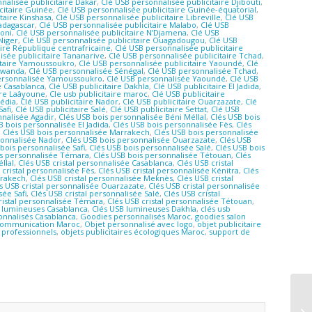
nalisée publicitaire Dakar
,
Clé USB personnalisée publicitaire Djibouti
,
citaire Guinée
,
Clé USB personnalisée publicitaire Guinée-équatorial
,
taire Kinshasa
,
Clé USB personnalisée publicitaire Libreville
,
Clé USB
Madagascar
,
Clé USB personnalisée publicitaire Malabo
,
Clé USB
roni
,
Clé USB personnalisée publicitaire N’Djamena
,
Clé USB
Niger
,
Clé USB personnalisée publicitaire Ouagadougou
,
Clé USB
aire République centrafricaine
,
Clé USB personnalisée publicitaire
isée publicitaire Tananarive
,
Clé USB personnalisée publicitaire Tchad
,
itaire Yamoussoukro
,
Clé USB personnalisée publicitaire Yaoundé
,
Clé
Rwanda
,
Clé USB personnalisée Sénégal
,
Clé USB personnalisée Tchad
,
ersonnalisée Yamoussoukro
,
Clé USB personnalisée Yaoundé
,
Clé USB
e Casablanca
,
Clé USB publicitaire Dakhla
,
Clé USB publicitaire El Jadida
,
ire Laâyoune
,
Cle usb publicitaire maroc
,
Clé USB publicitaire
édia
,
Clé USB publicitaire Nador
,
Clé USB publicitaire Ouarzazate
,
Clé
Safi
,
Clé USB publicitaire Salé
,
Clé USB publicitaire Settat
,
Clé USB
nnalisée Agadir
,
Clés USB bois personnalisée Béni Méllal
,
Clés USB bois
B bois personnalisée El Jadida
,
Clés USB bois personnalisée Fès
,
Clés
,
Clés USB bois personnalisée Marrakech
,
Clés USB bois personnalisée
sonnalisée Nador
,
Clés USB bois personnalisée Ouarzazate
,
Clés USB
bois personnalisée Safi
,
Clés USB bois personnalisée Salé
,
Clés USB bois
is personnalisée Témara
,
Clés USB bois personnalisée Tétouan
,
Clés
llal
,
Clés USB cristal personnalisée Casablanca
,
Clés USB cristal
 cristal personnalisée Fès
,
Clés USB cristal personnalisée Kénitra
,
Clés
rrakech
,
Clés USB cristal personnalisée Meknès
,
Clés USB cristal
s USB cristal personnalisée Ouarzazate
,
Clés USB cristal personnalisée
sée Safi
,
Clés USB cristal personnalisée Salé
,
Clés USB cristal
ristal personnalisée Témara
,
Clés USB cristal personnalisée Tétouan
,
 lumineuses Casablanca
,
Clés USB lumineuses Dakhla
,
clés usb
onnalisés Casablanca
,
Goodies personnalisés Maroc
,
goodies salon
communication Maroc
,
Objet personnalisé avec logo
,
objet publicitaire
 professionnels
,
objets publicitaires écologiques Maroc
,
support de