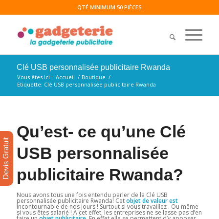
QTÉ MINIMUM 50 PIÈCES
Clé USB personnalisée publicitaire Rwanda
Vous êtes ici :
Accueil
/
Boutique
/
Etiquette: Clé USB personnalisée publicitaire Rwanda
Qu’est- ce qu’une Clé
Devis Gratuit
USB personnalisée
publicitaire Rwanda?
Nous avons tous une fois entendu parler de la Clé USB
personnalisée publicitaire Rwanda! Cet
objet de valeur est
incontournable de nos jours ! Surtout si vous travaillez . Ou même
si vous êtes salarié ! A cet effet, les entreprises ne se lasse pas d’en
faire un
objet publicitaire
. En effet elle se permettent d’y apposer