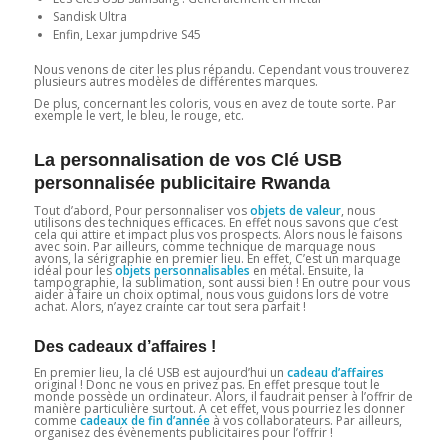
Sandisk Ultra
Enfin, Lexar jumpdrive S45
Nous venons de citer les plus répandu. Cependant vous trouverez
plusieurs autres modèles de différentes marques.
De plus, concernant les coloris, vous en avez de toute sorte. Par
exemple le vert, le bleu, le rouge, etc.
La personnalisation de vos Clé USB
personnalisée publicitaire Rwanda
Tout d’abord, Pour personnaliser vos
objets de valeur
, nous
utilisons des techniques efficaces. En effet nous savons que c’est
cela qui attire et impact plus vos prospects. Alors nous le faisons
avec soin. Par ailleurs, comme technique de marquage nous
avons, la sérigraphie en premier lieu. En effet, C’est un marquage
idéal pour les
objets personnalisables
en métal. Ensuite, la
tampographie, la sublimation, sont aussi bien ! En outre pour vous
aider à faire un choix optimal, nous vous guidons lors de votre
achat. Alors, n’ayez crainte car tout sera parfait !
Des cadeaux d’affaires !
En premier lieu, la clé USB est aujourd’hui un
cadeau d’affaires
original ! Donc ne vous en privez pas. En effet presque tout le
monde possède un ordinateur. Alors, il faudrait penser à l’offrir de
manière particulière surtout. A cet effet, vous pourriez les donner
comme
cadeaux de fin d’année
à vos collaborateurs. Par ailleurs,
organisez des évènements publicitaires pour l’offrir !