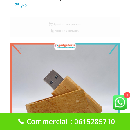
75
د.م.
Ajouter au panier
Voir les détails
1
Commercial : 0615285710