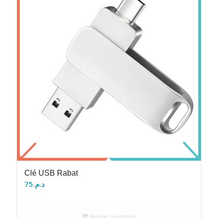
Clé USB Rabat
75
د.م.
Ajouter au panier