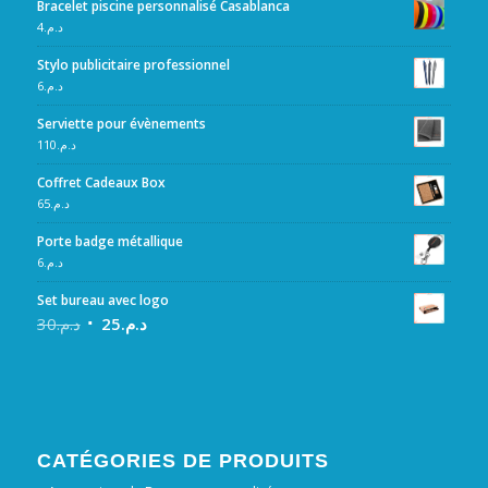
Bracelet piscine personnalisé Casablanca
4
د.م.
Stylo publicitaire professionnel
6
د.م.
Serviette pour évènements
110
د.م.
Coffret Cadeaux Box
65
د.م.
Porte badge métallique
6
د.م.
Set bureau avec logo
30
د.م.
25
د.م.
CATÉGORIES DE PRODUITS