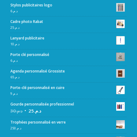
Stylos publicitaires logo
6
د.م.
Cadre photo Rabat
25
د.م.
Lanyard publicitaire
10
د.م.
Porte clé personnalisé
6
د.م.
Agenda personnalisé Grossiste
65
د.م.
Porte-clé personnalisé en cuire
9
د.م.
Gourde personnalisée professionnel
30
د.م.
25
د.م.
Trophées personnalisé en verre
250
د.م.