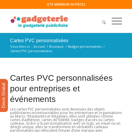
QTÉ MINIMUM 50 PIÈCES
Cartes PVC personnalisées
Vous êtes ici :
Accueil
/
Boutique
/
Badges personnalisés
/
Cartes PVC personnalisées
Cartes PVC personnalisées
Devis Gratuit
pour entreprises et
événements
Les cartes PVC personnalisées sont devenues des objets
publicitaires incontournables pour les entreprises et organisations
au Maroc. Résistantes et élégantes, elles sont utilisées comme
cartes d’adhésion, cartes de fidélité, badges d’accès ou cartes-
cadeaux. Grâce à la personnalisation avec un logo, un visuel ou un
design unique, elles se transforment en véritables cadeaux
personnalisés qui véhiculent l’image d’une marque avec