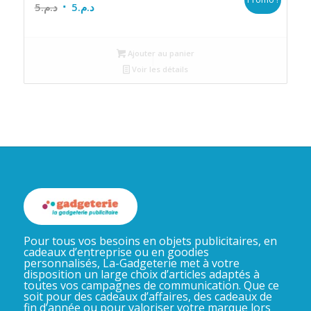
Le
Le
5
د.م.
5
د.م.
prix
prix
initial
actuel
Ajouter au panier
était :
est :
Voir les détails
د.م.5.
د.م.5.
Pour tous vos besoins en objets publicitaires, en
cadeaux d’entreprise ou en goodies
personnalisés, La-Gadgeterie met à votre
disposition un large choix d’articles adaptés à
toutes vos campagnes de communication. Que ce
soit pour des cadeaux d’affaires, des cadeaux de
fin d’année ou pour valoriser votre marque lors