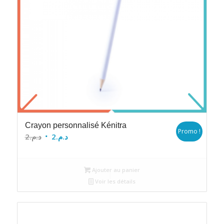
Crayon personnalisé Kénitra
Promo !
Le
Le
2
د.م.
2
د.م.
prix
prix
initial
actuel
Ajouter au panier
était :
est :
Voir les détails
د.م.2.
د.م.2.