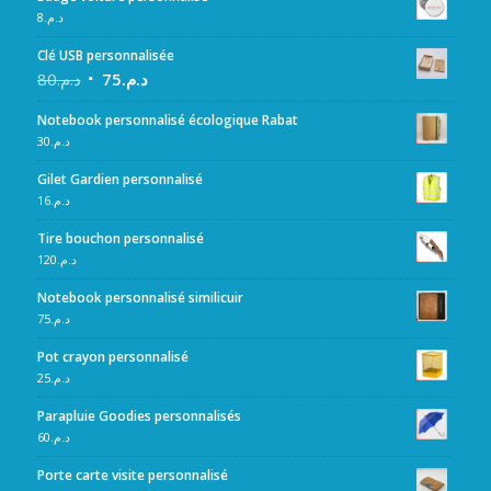
8
د.م.
Clé USB personnalisée
80
د.م.
75
د.م.
Notebook personnalisé écologique Rabat
30
د.م.
Gilet Gardien personnalisé
16
د.م.
Tire bouchon personnalisé
120
د.م.
Notebook personnalisé similicuir
75
د.م.
Pot crayon personnalisé
25
د.م.
Parapluie Goodies personnalisés
60
د.م.
Porte carte visite personnalisé