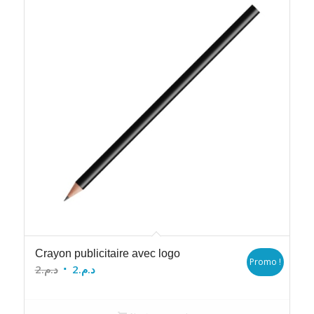
Crayon publicitaire avec logo
Promo !
Le
Le
2
د.م.
2
د.م.
prix
prix
initial
actuel