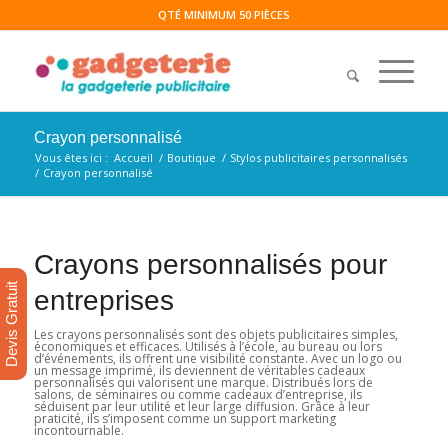
QTÉ MINIMUM 50 PIÈCES
Crayon personnalisé
Vous êtes ici :
Accueil
/
Boutique
/
Stylos publicitaires personnalisés
/
Crayon personnalisé
Crayons personnalisés pour
Devis Gratuit
entreprises
Les crayons personnalisés sont des objets publicitaires simples,
économiques et efficaces. Utilisés à l’école, au bureau ou lors
d’événements, ils offrent une visibilité constante. Avec un logo ou
un message imprimé, ils deviennent de véritables cadeaux
personnalisés qui valorisent une marque. Distribués lors de
salons, de séminaires ou comme cadeaux d’entreprise, ils
séduisent par leur utilité et leur large diffusion. Grâce à leur
praticité, ils s’imposent comme un support marketing
incontournable.