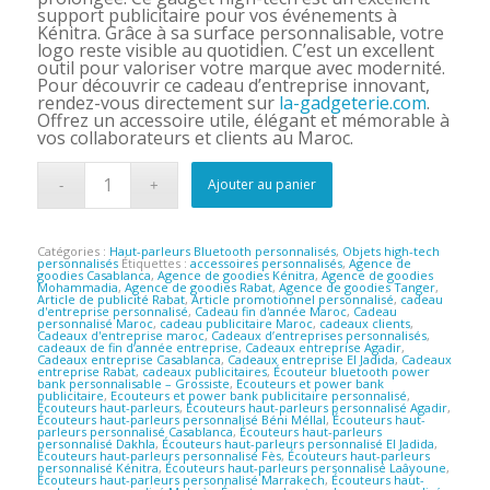
support publicitaire pour vos événements à
Kénitra. Grâce à sa surface personnalisable, votre
logo reste visible au quotidien. C’est un excellent
outil pour valoriser votre marque avec modernité.
Pour découvrir ce cadeau d’entreprise innovant,
rendez-vous directement sur
la-gadgeterie.com
.
Offrez un accessoire utile, élégant et mémorable à
vos collaborateurs et clients au Maroc.
Ajouter au panier
Catégories :
Haut-parleurs Bluetooth personnalisés
,
Objets high-tech
personnalisés
Étiquettes :
accessoires personnalisés
,
Agence de
goodies Casablanca
,
Agence de goodies Kénitra
,
Agence de goodies
Mohammadia
,
Agence de goodies Rabat
,
Agence de goodies Tanger
,
Article de publicité Rabat
,
Article promotionnel personnalisé
,
cadeau
d'entreprise personnalisé
,
Cadeau fin d'année Maroc
,
Cadeau
personnalisé Maroc
,
cadeau publicitaire Maroc
,
cadeaux clients
,
Cadeaux d'entreprise maroc
,
Cadeaux d’entreprises personnalisés
,
cadeaux de fin d’année entreprise
,
Cadeaux entreprise Agadir
,
Cadeaux entreprise Casablanca
,
Cadeaux entreprise El Jadida
,
Cadeaux
entreprise Rabat
,
cadeaux publicitaires
,
Écouteur bluetooth power
bank personnalisable – Grossiste
,
Ecouteurs et power bank
publicitaire
,
Ecouteurs et power bank publicitaire personnalisé
,
Écouteurs haut-parleurs
,
Écouteurs haut-parleurs personnalisé Agadir
,
Écouteurs haut-parleurs personnalisé Béni Méllal
,
Écouteurs haut-
parleurs personnalisé Casablanca
,
Écouteurs haut-parleurs
personnalisé Dakhla
,
Écouteurs haut-parleurs personnalisé El Jadida
,
Écouteurs haut-parleurs personnalisé Fès
,
Écouteurs haut-parleurs
personnalisé Kénitra
,
Écouteurs haut-parleurs personnalisé Laâyoune
,
Écouteurs haut-parleurs personnalisé Marrakech
,
Écouteurs haut-