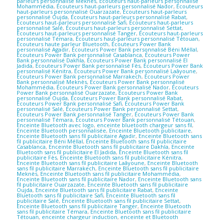
parleurs personnalisé Meknès
,
Écouteurs haut-parleurs personnalisé
Mohammédia
,
Écouteurs haut-parleurs personnalisé Nador
,
Écouteurs
haut-parleurs personnalisé Ouarzazate
,
Écouteurs haut-parleurs
personnalisé Oujda
,
Écouteurs haut-parleurs personnalisé Rabat
,
Écouteurs haut-parleurs personnalisé Safi
,
Écouteurs haut-parleurs
personnalisé Salé
,
Écouteurs haut-parleurs personnalisé Settat
,
Écouteurs haut-parleurs personnalisé Tanger
,
Écouteurs haut-parleurs
personnalisé Témara
,
Écouteurs haut-parleurs personnalisé Tétouan
,
Écouteurs haute parleur Bluetooth
,
Écouteurs Power Bank
personnalisé Agadir
,
Écouteurs Power Bank personnalisé Béni Méllal
,
Écouteurs Power Bank personnalisé Casablanca
,
Écouteurs Power
Bank personnalisé Dakhla
,
Écouteurs Power Bank personnalisé El
Jadida
,
Écouteurs Power Bank personnalisé Fès
,
Écouteurs Power Bank
personnalisé Kénitra
,
Écouteurs Power Bank personnalisé Laâyoune
,
Écouteurs Power Bank personnalisé Marrakech
,
Écouteurs Power
Bank personnalisé Meknès
,
Écouteurs Power Bank personnalisé
Mohammédia
,
Écouteurs Power Bank personnalisé Nador
,
Écouteurs
Power Bank personnalisé Ouarzazate
,
Écouteurs Power Bank
personnalisé Oujda
,
Écouteurs Power Bank personnalisé Rabat
,
Écouteurs Power Bank personnalisé Safi
,
Écouteurs Power Bank
personnalisé Salé
,
Écouteurs Power Bank personnalisé Settat
,
Écouteurs Power Bank personnalisé Tanger
,
Écouteurs Power Bank
personnalisé Témara
,
Écouteurs Power Bank personnalisé Tétouan
,
Enceinte Bluetooth avec logo
,
enceinte bluetooth chargeur sans fil
,
Enceinte Bluetooth personnalisée
,
Enceinte Bluetooth publicitaire
,
Enceinte Bluetooth sans fil publicitaire Agadir
,
Enceinte Bluetooth sans
fil publicitaire Béni Méllal
,
Enceinte Bluetooth sans fil publicitaire
Casablanca
,
Enceinte Bluetooth sans fil publicitaire Dakhla
,
Enceinte
Bluetooth sans fil publicitaire El Jadida
,
Enceinte Bluetooth sans fil
publicitaire Fès
,
Enceinte Bluetooth sans fil publicitaire Kénitra
,
Enceinte Bluetooth sans fil publicitaire Laâyoune
,
Enceinte Bluetooth
sans fil publicitaire Marrakech
,
Enceinte Bluetooth sans fil publicitaire
Meknès
,
Enceinte Bluetooth sans fil publicitaire Mohammédia
,
Enceinte Bluetooth sans fil publicitaire Nador
,
Enceinte Bluetooth sans
fil publicitaire Ouarzazate
,
Enceinte Bluetooth sans fil publicitaire
Oujda
,
Enceinte Bluetooth sans fil publicitaire Rabat
,
Enceinte
Bluetooth sans fil publicitaire Safi
,
Enceinte Bluetooth sans fil
publicitaire Salé
,
Enceinte Bluetooth sans fil publicitaire Settat
,
Enceinte Bluetooth sans fil publicitaire Tanger
,
Enceinte Bluetooth
sans fil publicitaire Témara
,
Enceinte Bluetooth sans fil publicitaire
Tétouan
,
enceinte chargeur induction
,
enceinte et Bluetooth