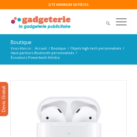
QTÉ MINIMUM 50 PIÈCES
Boutique
Vous êtes ici :
Accueil
/
Boutique
/
Objets high-tech personnalisés
/
Haut-parleurs Bluetooth personnalisés
/
Écouteurs Powerbank Kénitra
Devis Gratuit