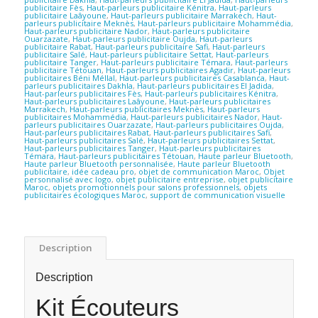
publicitaire Fès
,
Haut-parleurs publicitaire Kénitra
,
Haut-parleurs
publicitaire Laâyoune
,
Haut-parleurs publicitaire Marrakech
,
Haut-
parleurs publicitaire Meknès
,
Haut-parleurs publicitaire Mohammédia
,
Haut-parleurs publicitaire Nador
,
Haut-parleurs publicitaire
Ouarzazate
,
Haut-parleurs publicitaire Oujda
,
Haut-parleurs
publicitaire Rabat
,
Haut-parleurs publicitaire Safi
,
Haut-parleurs
publicitaire Salé
,
Haut-parleurs publicitaire Settat
,
Haut-parleurs
publicitaire Tanger
,
Haut-parleurs publicitaire Témara
,
Haut-parleurs
publicitaire Tétouan
,
Haut-parleurs publicitaires Agadir
,
Haut-parleurs
publicitaires Béni Méllal
,
Haut-parleurs publicitaires Casablanca
,
Haut-
parleurs publicitaires Dakhla
,
Haut-parleurs publicitaires El Jadida
,
Haut-parleurs publicitaires Fès
,
Haut-parleurs publicitaires Kénitra
,
Haut-parleurs publicitaires Laâyoune
,
Haut-parleurs publicitaires
Marrakech
,
Haut-parleurs publicitaires Meknès
,
Haut-parleurs
publicitaires Mohammédia
,
Haut-parleurs publicitaires Nador
,
Haut-
parleurs publicitaires Ouarzazate
,
Haut-parleurs publicitaires Oujda
,
Haut-parleurs publicitaires Rabat
,
Haut-parleurs publicitaires Safi
,
Haut-parleurs publicitaires Salé
,
Haut-parleurs publicitaires Settat
,
Haut-parleurs publicitaires Tanger
,
Haut-parleurs publicitaires
Témara
,
Haut-parleurs publicitaires Tétouan
,
Haute parleur Bluetooth
,
Haute parleur Bluetooth personnalisée
,
Haute parleur Bluetooth
publicitaire
,
idée cadeau pro
,
objet de communication Maroc
,
Objet
personnalisé avec logo
,
objet publicitaire entreprise
,
objet publicitaire
Maroc
,
objets promotionnels pour salons professionnels
,
objets
publicitaires écologiques Maroc
,
support de communication visuelle
Description
Description
Kit Écouteurs