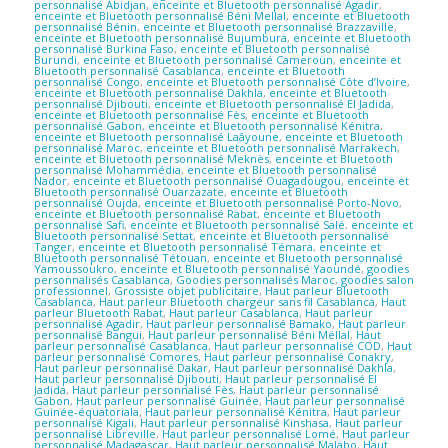
personnalisé Abidjan
,
enceinte et Bluetooth personnalisé Agadir
,
enceinte et Bluetooth personnalisé Béni Mellal
,
enceinte et Bluetooth
personnalisé Bénin
,
enceinte et Bluetooth personnalisé Brazzaville
,
enceinte et Bluetooth personnalisé Bujumbura
,
enceinte et Bluetooth
personnalisé Burkina Faso
,
enceinte et Bluetooth personnalisé
Burundi
,
enceinte et Bluetooth personnalisé Cameroun
,
enceinte et
Bluetooth personnalisé Casablanca
,
enceinte et Bluetooth
personnalisé Congo
,
enceinte et Bluetooth personnalisé Côte d’Ivoire
,
enceinte et Bluetooth personnalisé Dakhla
,
enceinte et Bluetooth
personnalisé Djibouti
,
enceinte et Bluetooth personnalisé El Jadida
,
enceinte et Bluetooth personnalisé Fès
,
enceinte et Bluetooth
personnalisé Gabon
,
enceinte et Bluetooth personnalisé Kénitra
,
enceinte et Bluetooth personnalisé Laâyoune
,
enceinte et Bluetooth
personnalisé Maroc
,
enceinte et Bluetooth personnalisé Marrakech
,
enceinte et Bluetooth personnalisé Meknès
,
enceinte et Bluetooth
personnalisé Mohammédia
,
enceinte et Bluetooth personnalisé
Nador
,
enceinte et Bluetooth personnalisé Ouagadougou
,
enceinte et
Bluetooth personnalisé Ouarzazate
,
enceinte et Bluetooth
personnalisé Oujda
,
enceinte et Bluetooth personnalisé Porto-Novo
,
enceinte et Bluetooth personnalisé Rabat
,
enceinte et Bluetooth
personnalisé Safi
,
enceinte et Bluetooth personnalisé Salé
,
enceinte et
Bluetooth personnalisé Settat
,
enceinte et Bluetooth personnalisé
Tanger
,
enceinte et Bluetooth personnalisé Témara
,
enceinte et
Bluetooth personnalisé Tétouan
,
enceinte et Bluetooth personnalisé
Yamoussoukro
,
enceinte et Bluetooth personnalisé Yaoundé
,
goodies
personnalisés Casablanca
,
Goodies personnalisés Maroc
,
goodies salon
professionnel
,
Grossiste objet publicitaire
,
Haut parleur Bluetooth
Casablanca
,
Haut parleur Bluetooth chargeur sans fil Casablanca
,
Haut
parleur Bluetooth Rabat
,
Haut parleur Casablanca
,
Haut parleur
personnalisé Agadir
,
Haut parleur personnalisé Bamako
,
Haut parleur
personnalisé Bangui
,
Haut parleur personnalisé Béni Méllal
,
Haut
parleur personnalisé Casablanca
,
Haut parleur personnalisé COD
,
Haut
parleur personnalisé Comores
,
Haut parleur personnalisé Conakry
,
Haut parleur personnalisé Dakar
,
Haut parleur personnalisé Dakhla
,
Haut parleur personnalisé Djibouti
,
Haut parleur personnalisé El
Jadida
,
Haut parleur personnalisé Fès
,
Haut parleur personnalisé
Gabon
,
Haut parleur personnalisé Guinée
,
Haut parleur personnalisé
Guinée-équatoriala
,
Haut parleur personnalisé Kénitra
,
Haut parleur
personnalisé Kigali
,
Haut parleur personnalisé Kinshasa
,
Haut parleur
personnalisé Libreville
,
Haut parleur personnalisé Lomé
,
Haut parleur
personnalisé Madagascar
,
Haut parleur personnalisé Malabo
,
Haut