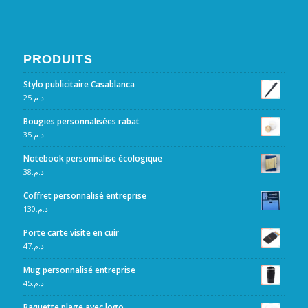
PRODUITS
Stylo publicitaire Casablanca
25
د.م.
Bougies personnalisées rabat
35
د.م.
Notebook personnalise écologique
38
د.م.
Coffret personnalisé entreprise
130
د.م.
Porte carte visite en cuir
47
د.م.
Mug personnalisé entreprise
45
د.م.
Raquette plage avec logo