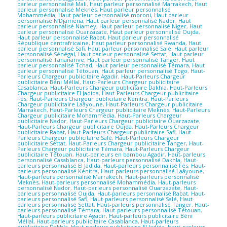
parleur personnalisé Mali
,
Haut parleur personnalisé Marrakech
,
Haut
parleur personnalisé Meknès
,
Haut parleur personnalisé
Mohammédia
,
Haut parleur personnalisé moroni
,
Haut parleur
personnalisé N’Djamena
,
Haut parleur personnalisé Nador
,
Haut
parleur personnalisé Niamey
,
Haut parleur personnalisé Niger
,
Haut
parleur personnalisé Ouarzazate
,
Haut parleur personnalisé Oujda
,
Haut parleur personnalisé Rabat
,
Haut parleur personnalisé
République centrafricaine
,
Haut parleur personnalisé Rwanda
,
Haut
parleur personnalisé Safi
,
Haut parleur personnalisé Salé
,
Haut parleur
personnalisé Sénégal
,
Haut parleur personnalisé Settat
,
Haut parleur
personnalisé Tananarive
,
Haut parleur personnalisé Tanger
,
Haut
parleur personnalisé Tchad
,
Haut parleur personnalisé Témara
,
Haut
parleur personnalisé Tétouan
,
Haut parleur personnalisé Togo
,
Haut-
Parleurs Chargeur publicitaire Agadir
,
Haut-Parleurs Chargeur
publicitaire Béni Méllal
,
Haut-Parleurs Chargeur publicitaire
Casablanca
,
Haut-Parleurs Chargeur publicitaire Dakhla
,
Haut-Parleurs
Chargeur publicitaire El Jadida
,
Haut-Parleurs Chargeur publicitaire
Fès
,
Haut-Parleurs Chargeur publicitaire Kénitra
,
Haut-Parleurs
Chargeur publicitaire Laâyoune
,
Haut-Parleurs Chargeur publicitaire
Marrakech
,
Haut-Parleurs Chargeur publicitaire Meknès
,
Haut-Parleurs
Chargeur publicitaire Mohammédia
,
Haut-Parleurs Chargeur
publicitaire Nador
,
Haut-Parleurs Chargeur publicitaire Ouarzazate
,
Haut-Parleurs Chargeur publicitaire Oujda
,
Haut-Parleurs Chargeur
publicitaire Rabat
,
Haut-Parleurs Chargeur publicitaire Safi
,
Haut-
Parleurs Chargeur publicitaire Salé
,
Haut-Parleurs Chargeur
publicitaire Settat
,
Haut-Parleurs Chargeur publicitaire Tanger
,
Haut-
Parleurs Chargeur publicitaire Témara
,
Haut-Parleurs Chargeur
publicitaire Tétouan
,
Haut-parleurs en bambou Agadir
,
Haut-parleurs
personnalisé Casablanca
,
Haut-parleurs personnalisé Dakhla
,
Haut-
parleurs personnalisé El Jadida
,
Haut-parleurs personnalisé Fès
,
Haut-
parleurs personnalisé Kénitra
,
Haut-parleurs personnalisé Laâyoune
,
Haut-parleurs personnalisé Marrakech
,
Haut-parleurs personnalisé
Meknès
,
Haut-parleurs personnalisé Mohammédia
,
Haut-parleurs
personnalisé Nador
,
Haut-parleurs personnalisé Ouarzazate
,
Haut-
parleurs personnalisé Oujda
,
Haut-parleurs personnalisé Rabat
,
Haut-
parleurs personnalisé Safi
,
Haut-parleurs personnalisé Salé
,
Haut-
parleurs personnalisé Settat
,
Haut-parleurs personnalisé Tanger
,
Haut-
parleurs personnalisé Témara
,
Haut-parleurs personnalisé Tétouan
,
Haut-parleurs publicitaire Agadir
,
Haut-parleurs publicitaire Béni
Méllal
,
Haut-parleurs publicitaire Casablanca
,
Haut-parleurs
publicitaire Dakhla
,
Haut-parleurs publicitaire El Jadida
,
Haut-parleurs