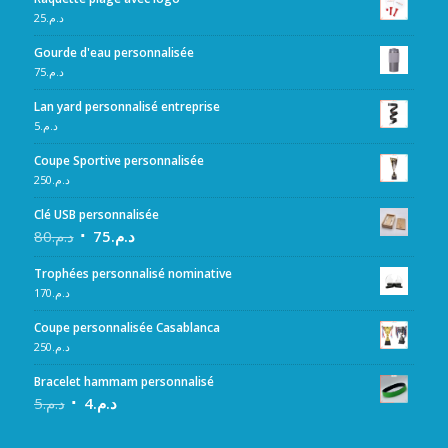
25
د.م.
Gourde d'eau personnalisée
75
د.م.
Lan yard personnalisé entreprise
5
د.م.
Coupe Sportive personnalisée
250
د.م.
Clé USB personnalisée
80
د.م.
75
د.م.
Trophées personnalisé nominative
170
د.م.
Coupe personnalisée Casablanca
250
د.م.
Bracelet hammam personnalisé
5
د.م.
4
د.م.