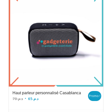
Haut parleur personnalisé Casablanca
Promo !
Le
Le
70
د.م.
65
د.م.
prix
prix
initial
actuel