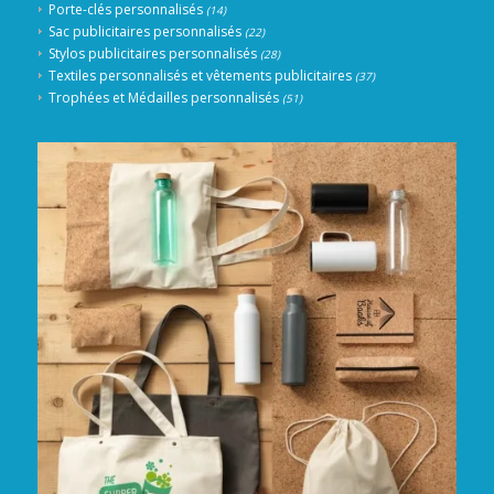
Porte-clés personnalisés
(14)
Sac publicitaires personnalisés
(22)
Stylos publicitaires personnalisés
(28)
Textiles personnalisés et vêtements publicitaires
(37)
Trophées et Médailles personnalisés
(51)