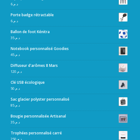
6
د.م.
Porte badge rétractable
6
د.م.
Ballon de foot Kénitra
35
د.م.
Notebook personnalisé Goodies
45
د.م.
Diffuseur d'arômes 8 Mars
120
د.م.
Clé USB écologique
50
د.م.
Sac glacier polyster personnalisé
85
د.م.
Bougie personnalisée Artisanal
35
د.م.
Trophées personnalisé carré
250
د.م.