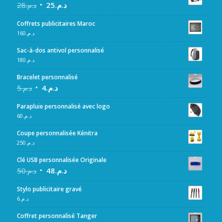
28
د.م.
25
د.م.
Coffrets publicitaires Maroc
160
د.م.
Sac-à-dos antivol personnalisé
180
د.م.
Bracelet personnalisé
5
د.م.
4
د.م.
Parapluie personnalisé avec logo
60
د.م.
Coupe personnalisée Kénitra
250
د.م.
Clé USB personnalisée Originale
50
د.م.
48
د.م.
Stylo publicitaire gravé
6
د.م.
Coffret personnalisé Tanger