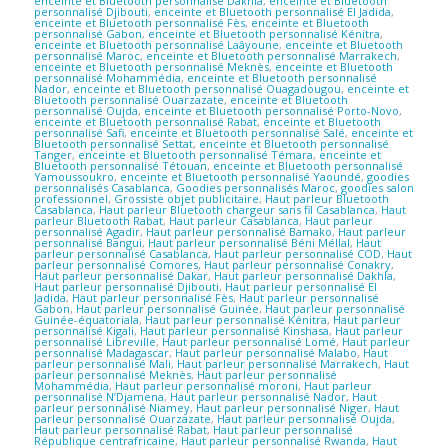
enceinte et Bluetooth personnalisé Dakhla
,
enceinte et Bluetooth
personnalisé Djibouti
,
enceinte et Bluetooth personnalisé El Jadida
,
enceinte et Bluetooth personnalisé Fès
,
enceinte et Bluetooth
personnalisé Gabon
,
enceinte et Bluetooth personnalisé Kénitra
,
enceinte et Bluetooth personnalisé Laâyoune
,
enceinte et Bluetooth
personnalisé Maroc
,
enceinte et Bluetooth personnalisé Marrakech
,
enceinte et Bluetooth personnalisé Meknès
,
enceinte et Bluetooth
personnalisé Mohammédia
,
enceinte et Bluetooth personnalisé
Nador
,
enceinte et Bluetooth personnalisé Ouagadougou
,
enceinte et
Bluetooth personnalisé Ouarzazate
,
enceinte et Bluetooth
personnalisé Oujda
,
enceinte et Bluetooth personnalisé Porto-Novo
,
enceinte et Bluetooth personnalisé Rabat
,
enceinte et Bluetooth
personnalisé Safi
,
enceinte et Bluetooth personnalisé Salé
,
enceinte et
Bluetooth personnalisé Settat
,
enceinte et Bluetooth personnalisé
Tanger
,
enceinte et Bluetooth personnalisé Témara
,
enceinte et
Bluetooth personnalisé Tétouan
,
enceinte et Bluetooth personnalisé
Yamoussoukro
,
enceinte et Bluetooth personnalisé Yaoundé
,
goodies
personnalisés Casablanca
,
Goodies personnalisés Maroc
,
goodies salon
professionnel
,
Grossiste objet publicitaire
,
Haut parleur Bluetooth
Casablanca
,
Haut parleur Bluetooth chargeur sans fil Casablanca
,
Haut
parleur Bluetooth Rabat
,
Haut parleur Casablanca
,
Haut parleur
personnalisé Agadir
,
Haut parleur personnalisé Bamako
,
Haut parleur
personnalisé Bangui
,
Haut parleur personnalisé Béni Méllal
,
Haut
parleur personnalisé Casablanca
,
Haut parleur personnalisé COD
,
Haut
parleur personnalisé Comores
,
Haut parleur personnalisé Conakry
,
Haut parleur personnalisé Dakar
,
Haut parleur personnalisé Dakhla
,
Haut parleur personnalisé Djibouti
,
Haut parleur personnalisé El
Jadida
,
Haut parleur personnalisé Fès
,
Haut parleur personnalisé
Gabon
,
Haut parleur personnalisé Guinée
,
Haut parleur personnalisé
Guinée-équatoriala
,
Haut parleur personnalisé Kénitra
,
Haut parleur
personnalisé Kigali
,
Haut parleur personnalisé Kinshasa
,
Haut parleur
personnalisé Libreville
,
Haut parleur personnalisé Lomé
,
Haut parleur
personnalisé Madagascar
,
Haut parleur personnalisé Malabo
,
Haut
parleur personnalisé Mali
,
Haut parleur personnalisé Marrakech
,
Haut
parleur personnalisé Meknès
,
Haut parleur personnalisé
Mohammédia
,
Haut parleur personnalisé moroni
,
Haut parleur
personnalisé N’Djamena
,
Haut parleur personnalisé Nador
,
Haut
parleur personnalisé Niamey
,
Haut parleur personnalisé Niger
,
Haut
parleur personnalisé Ouarzazate
,
Haut parleur personnalisé Oujda
,
Haut parleur personnalisé Rabat
,
Haut parleur personnalisé
République centrafricaine
,
Haut parleur personnalisé Rwanda
,
Haut