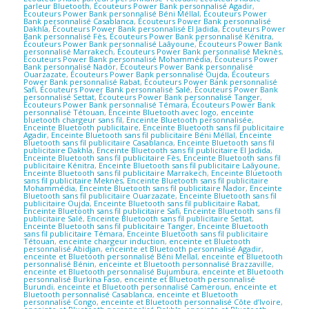
parleur Bluetooth
,
Écouteurs Power Bank personnalisé Agadir
,
Écouteurs Power Bank personnalisé Béni Méllal
,
Écouteurs Power
Bank personnalisé Casablanca
,
Écouteurs Power Bank personnalisé
Dakhla
,
Écouteurs Power Bank personnalisé El Jadida
,
Écouteurs Power
Bank personnalisé Fès
,
Écouteurs Power Bank personnalisé Kénitra
,
Écouteurs Power Bank personnalisé Laâyoune
,
Écouteurs Power Bank
personnalisé Marrakech
,
Écouteurs Power Bank personnalisé Meknès
,
Écouteurs Power Bank personnalisé Mohammédia
,
Écouteurs Power
Bank personnalisé Nador
,
Écouteurs Power Bank personnalisé
Ouarzazate
,
Écouteurs Power Bank personnalisé Oujda
,
Écouteurs
Power Bank personnalisé Rabat
,
Écouteurs Power Bank personnalisé
Safi
,
Écouteurs Power Bank personnalisé Salé
,
Écouteurs Power Bank
personnalisé Settat
,
Écouteurs Power Bank personnalisé Tanger
,
Écouteurs Power Bank personnalisé Témara
,
Écouteurs Power Bank
personnalisé Tétouan
,
Enceinte Bluetooth avec logo
,
enceinte
bluetooth chargeur sans fil
,
Enceinte Bluetooth personnalisée
,
Enceinte Bluetooth publicitaire
,
Enceinte Bluetooth sans fil publicitaire
Agadir
,
Enceinte Bluetooth sans fil publicitaire Béni Méllal
,
Enceinte
Bluetooth sans fil publicitaire Casablanca
,
Enceinte Bluetooth sans fil
publicitaire Dakhla
,
Enceinte Bluetooth sans fil publicitaire El Jadida
,
Enceinte Bluetooth sans fil publicitaire Fès
,
Enceinte Bluetooth sans fil
publicitaire Kénitra
,
Enceinte Bluetooth sans fil publicitaire Laâyoune
,
Enceinte Bluetooth sans fil publicitaire Marrakech
,
Enceinte Bluetooth
sans fil publicitaire Meknès
,
Enceinte Bluetooth sans fil publicitaire
Mohammédia
,
Enceinte Bluetooth sans fil publicitaire Nador
,
Enceinte
Bluetooth sans fil publicitaire Ouarzazate
,
Enceinte Bluetooth sans fil
publicitaire Oujda
,
Enceinte Bluetooth sans fil publicitaire Rabat
,
Enceinte Bluetooth sans fil publicitaire Safi
,
Enceinte Bluetooth sans fil
publicitaire Salé
,
Enceinte Bluetooth sans fil publicitaire Settat
,
Enceinte Bluetooth sans fil publicitaire Tanger
,
Enceinte Bluetooth
sans fil publicitaire Témara
,
Enceinte Bluetooth sans fil publicitaire
Tétouan
,
enceinte chargeur induction
,
enceinte et Bluetooth
personnalisé Abidjan
,
enceinte et Bluetooth personnalisé Agadir
,
enceinte et Bluetooth personnalisé Béni Mellal
,
enceinte et Bluetooth
personnalisé Bénin
,
enceinte et Bluetooth personnalisé Brazzaville
,
enceinte et Bluetooth personnalisé Bujumbura
,
enceinte et Bluetooth
personnalisé Burkina Faso
,
enceinte et Bluetooth personnalisé
Burundi
,
enceinte et Bluetooth personnalisé Cameroun
,
enceinte et
Bluetooth personnalisé Casablanca
,
enceinte et Bluetooth
personnalisé Congo
,
enceinte et Bluetooth personnalisé Côte d’Ivoire
,