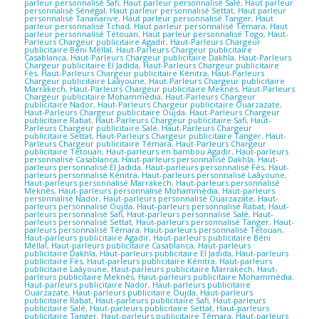
parleur personnalisé Safi
,
Haut parleur personnalisé Salé
,
Haut parleur
personnalisé Sénégal
,
Haut parleur personnalisé Settat
,
Haut parleur
personnalisé Tananarive
,
Haut parleur personnalisé Tanger
,
Haut
parleur personnalisé Tchad
,
Haut parleur personnalisé Témara
,
Haut
parleur personnalisé Tétouan
,
Haut parleur personnalisé Togo
,
Haut-
Parleurs Chargeur publicitaire Agadir
,
Haut-Parleurs Chargeur
publicitaire Béni Méllal
,
Haut-Parleurs Chargeur publicitaire
Casablanca
,
Haut-Parleurs Chargeur publicitaire Dakhla
,
Haut-Parleurs
Chargeur publicitaire El Jadida
,
Haut-Parleurs Chargeur publicitaire
Fès
,
Haut-Parleurs Chargeur publicitaire Kénitra
,
Haut-Parleurs
Chargeur publicitaire Laâyoune
,
Haut-Parleurs Chargeur publicitaire
Marrakech
,
Haut-Parleurs Chargeur publicitaire Meknès
,
Haut-Parleurs
Chargeur publicitaire Mohammédia
,
Haut-Parleurs Chargeur
publicitaire Nador
,
Haut-Parleurs Chargeur publicitaire Ouarzazate
,
Haut-Parleurs Chargeur publicitaire Oujda
,
Haut-Parleurs Chargeur
publicitaire Rabat
,
Haut-Parleurs Chargeur publicitaire Safi
,
Haut-
Parleurs Chargeur publicitaire Salé
,
Haut-Parleurs Chargeur
publicitaire Settat
,
Haut-Parleurs Chargeur publicitaire Tanger
,
Haut-
Parleurs Chargeur publicitaire Témara
,
Haut-Parleurs Chargeur
publicitaire Tétouan
,
Haut-parleurs en bambou Agadir
,
Haut-parleurs
personnalisé Casablanca
,
Haut-parleurs personnalisé Dakhla
,
Haut-
parleurs personnalisé El Jadida
,
Haut-parleurs personnalisé Fès
,
Haut-
parleurs personnalisé Kénitra
,
Haut-parleurs personnalisé Laâyoune
,
Haut-parleurs personnalisé Marrakech
,
Haut-parleurs personnalisé
Meknès
,
Haut-parleurs personnalisé Mohammédia
,
Haut-parleurs
personnalisé Nador
,
Haut-parleurs personnalisé Ouarzazate
,
Haut-
parleurs personnalisé Oujda
,
Haut-parleurs personnalisé Rabat
,
Haut-
parleurs personnalisé Safi
,
Haut-parleurs personnalisé Salé
,
Haut-
parleurs personnalisé Settat
,
Haut-parleurs personnalisé Tanger
,
Haut-
parleurs personnalisé Témara
,
Haut-parleurs personnalisé Tétouan
,
Haut-parleurs publicitaire Agadir
,
Haut-parleurs publicitaire Béni
Méllal
,
Haut-parleurs publicitaire Casablanca
,
Haut-parleurs
publicitaire Dakhla
,
Haut-parleurs publicitaire El Jadida
,
Haut-parleurs
publicitaire Fès
,
Haut-parleurs publicitaire Kénitra
,
Haut-parleurs
publicitaire Laâyoune
,
Haut-parleurs publicitaire Marrakech
,
Haut-
parleurs publicitaire Meknès
,
Haut-parleurs publicitaire Mohammédia
,
Haut-parleurs publicitaire Nador
,
Haut-parleurs publicitaire
Ouarzazate
,
Haut-parleurs publicitaire Oujda
,
Haut-parleurs
publicitaire Rabat
,
Haut-parleurs publicitaire Safi
,
Haut-parleurs
publicitaire Salé
,
Haut-parleurs publicitaire Settat
,
Haut-parleurs
publicitaire Tanger
,
Haut-parleurs publicitaire Témara
,
Haut-parleurs