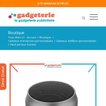
QTÉ MINIMUM 50 PIÈCES
Boutique
Vous êtes ici :
Accueil
/
Boutique
/
Cadeaux entreprises personnalisés
/
Cadeaux d'affaire personnalisés
/
Haut parleur bureau
Devis Gratuit