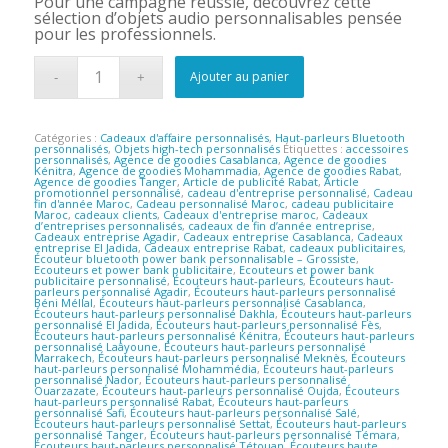
Pour une campagne réussie, découvrez cette
sélection d’objets audio personnalisables pensée
pour les professionnels.
Ajouter au panier
Catégories :
Cadeaux d'affaire personnalisés
,
Haut-parleurs Bluetooth
personnalisés
,
Objets high-tech personnalisés
Étiquettes :
accessoires
personnalisés
,
Agence de goodies Casablanca
,
Agence de goodies
Kénitra
,
Agence de goodies Mohammadia
,
Agence de goodies Rabat
,
Agence de goodies Tanger
,
Article de publicité Rabat
,
Article
promotionnel personnalisé
,
cadeau d'entreprise personnalisé
,
Cadeau
fin d'année Maroc
,
Cadeau personnalisé Maroc
,
cadeau publicitaire
Maroc
,
cadeaux clients
,
Cadeaux d'entreprise maroc
,
Cadeaux
d’entreprises personnalisés
,
cadeaux de fin d’année entreprise
,
Cadeaux entreprise Agadir
,
Cadeaux entreprise Casablanca
,
Cadeaux
entreprise El Jadida
,
Cadeaux entreprise Rabat
,
cadeaux publicitaires
,
Écouteur bluetooth power bank personnalisable – Grossiste
,
Ecouteurs et power bank publicitaire
,
Ecouteurs et power bank
publicitaire personnalisé
,
Écouteurs haut-parleurs
,
Écouteurs haut-
parleurs personnalisé Agadir
,
Écouteurs haut-parleurs personnalisé
Béni Méllal
,
Écouteurs haut-parleurs personnalisé Casablanca
,
Écouteurs haut-parleurs personnalisé Dakhla
,
Écouteurs haut-parleurs
personnalisé El Jadida
,
Écouteurs haut-parleurs personnalisé Fès
,
Écouteurs haut-parleurs personnalisé Kénitra
,
Écouteurs haut-parleurs
personnalisé Laâyoune
,
Écouteurs haut-parleurs personnalisé
Marrakech
,
Écouteurs haut-parleurs personnalisé Meknès
,
Écouteurs
haut-parleurs personnalisé Mohammédia
,
Écouteurs haut-parleurs
personnalisé Nador
,
Écouteurs haut-parleurs personnalisé
Ouarzazate
,
Écouteurs haut-parleurs personnalisé Oujda
,
Écouteurs
haut-parleurs personnalisé Rabat
,
Écouteurs haut-parleurs
personnalisé Safi
,
Écouteurs haut-parleurs personnalisé Salé
,
Écouteurs haut-parleurs personnalisé Settat
,
Écouteurs haut-parleurs
personnalisé Tanger
,
Écouteurs haut-parleurs personnalisé Témara
,
Écouteurs haut-parleurs personnalisé Tétouan
,
Écouteurs haute