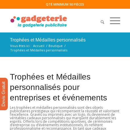
QTÉ MINIMUM 50 PIÈCES
Trophées et Médailles personnalisés
Vous êtes ici :
Accueil
/
Boutique
/
Trophées et Médailles personnalisés
Trophées et Médailles
Devis Gratuit
personnalisés pour
entreprises et événements
Les trophées et médailles personnalisés sont des objets
publicitaires prestigieux qui récompensent la réussite et valorisent
l’excellence. Gravés ou imprimés avec un logo, ils deviennent de
véritables cadeaux personnalisés qui marquent durablement les
esprits. Offerts lors de compétitions sportives, de cérémonies
d’entreprise ou d’événements institutionnels, ils reflètent
professionnalisme et reconnaissance. En tant que cadeaux