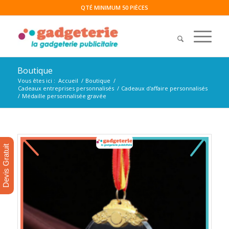
QTÉ MINIMUM 50 PIÈCES
Boutique
Vous êtes ici :
Accueil
/
Boutique
/
Cadeaux entreprises personnalisés
/
Cadeaux d'affaire personnalisés
/
Médaille personnalisée gravée
Devis Gratuit