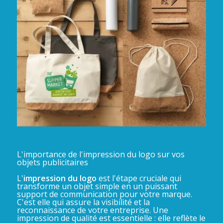
L'importance de l'impression du logo sur vos
objets publicitaires
L'
impression du logo
est l'étape cruciale qui
transforme un objet simple en un puissant
support de communication pour votre marque.
C'est elle qui assure la visibilité et la
reconnaissance de votre entreprise. Une
impression de qualité est essentielle : elle reflète le