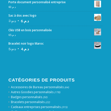
Porte document personnalisé entreprise
60
د.م.
Sac à dos avec logo
7
د.م.
6
د.م.
Clés USB en bois personnalisée
65
د.م.
Bracelet noir logo Maroc
5
د.م.
4
د.م.
CATÉGORIES DE PRODUITS
Accessoires de Bureau personnalisés
(64)
Autres Goodies personnalisés
(178)
Badges personnalisés
(50)
Bracelets personnalisés
(22)
Cadeaux entreprises personnalisés
(315)