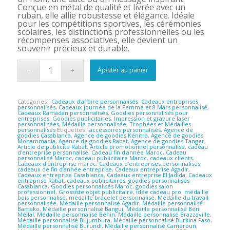
Conçue en métal de qualité et livrée avec un
ruban, elle allie robustesse et élégance. Idéale
pour les compétitions sportives, les cérémonies
scolaires, les distinctions professionnelles ou les
récompenses associatives, elle devient un
souvenir précieux et durable.
Ajouter au panier
Catégories :
Cadeaux d'affaire personnalisés
,
Cadeaux entreprises
personnalisés
,
Cadeaux journée de la Femme et 8 Mars personnalisé
,
Cadeaux Ramadan personnalisés
,
Goodies personnalisés pour
entreprises
,
Goodies publicitaires
,
Impression et gravure laser
personnalisées
,
Médaille personnalisée
,
Trophées et Médailles
personnalisés
Étiquettes :
accessoires personnalisés
,
Agence de
goodies Casablanca
,
Agence de goodies Kénitra
,
Agence de goodies
Mohammadia
,
Agence de goodies Rabat
,
Agence de goodies Tanger
,
Article de publicité Rabat
,
Article promotionnel personnalisé
,
cadeau
d'entreprise personnalisé
,
Cadeau fin d'année Maroc
,
Cadeau
personnalisé Maroc
,
cadeau publicitaire Maroc
,
cadeaux clients
,
Cadeaux d'entreprise maroc
,
Cadeaux d’entreprises personnalisés
,
cadeaux de fin d’année entreprise
,
Cadeaux entreprise Agadir
,
Cadeaux entreprise Casablanca
,
Cadeaux entreprise El Jadida
,
Cadeaux
entreprise Rabat
,
cadeaux publicitaires
,
goodies personnalisés
Casablanca
,
Goodies personnalisés Maroc
,
goodies salon
professionnel
,
Grossiste objet publicitaire
,
idée cadeau pro
,
médaille
bois personnalisé
,
médaille bracelet personnalisé
,
Médaille du travail
personnalisée
,
Médaille personnalisé Agadir
,
Médaille personnalisé
Bamako
,
Médaille personnalisé Bangui
,
Médaille personnalisé Béni
Méllal
,
Médaille personnalisé Bénin
,
Médaille personnalisé Brazzaville
,
Médaille personnalisé Bujumbura
,
Médaille personnalisé Burkina Faso
,
Médaille personnalisé Burundi
,
Médaille personnalisé Cameroun
,