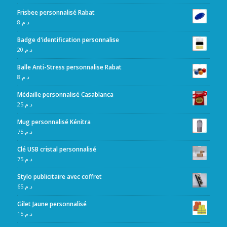
Frisbee personnalisé Rabat
8
د.م.
Badge d'identification personnalise
20
د.م.
Balle Anti-Stress personnalise Rabat
8
د.م.
Médaille personnalisé Casablanca
25
د.م.
Mug personnalisé Kénitra
75
د.م.
Clé USB cristal personnalisé
75
د.م.
Stylo publicitaire avec coffret
65
د.م.
Gilet Jaune personnalisé
15
د.م.