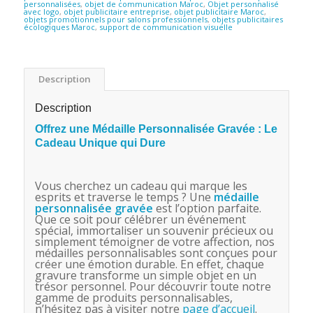
personnalisées
,
objet de communication Maroc
,
Objet personnalisé
avec logo
,
objet publicitaire entreprise
,
objet publicitaire Maroc
,
objets promotionnels pour salons professionnels
,
objets publicitaires
écologiques Maroc
,
support de communication visuelle
Description
Description
Offrez une Médaille Personnalisée Gravée : Le
Cadeau Unique qui Dure
Vous cherchez un cadeau qui marque les
esprits et traverse le temps ? Une
médaille
personnalisée gravée
est l’option parfaite.
Que ce soit pour célébrer un événement
spécial, immortaliser un souvenir précieux ou
simplement témoigner de votre affection, nos
médailles personnalisables sont conçues pour
créer une émotion durable. En effet, chaque
gravure transforme un simple objet en un
trésor personnel. Pour découvrir toute notre
gamme de produits personnalisables,
n’hésitez pas à visiter notre
page d’accueil
.