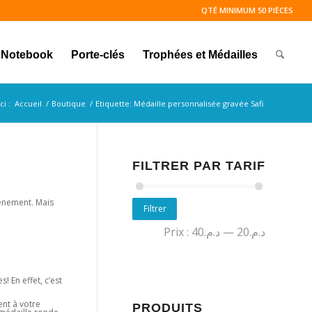
QTÉ MINIMUM 50 PIÈCES
Notebook
Porte-clés
Trophées et Médailles
ci :
Accueil
/
Boutique
/
Etiquette: Médaille personnalisée gravée Safi
FILTRER PAR TARIF
vénement. Mais
Filtrer
Prix :
د.م.40
—
د.م.20
 En effet, c’est
nt à votre
PRODUITS