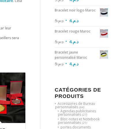
licitaire
. Cela
Bracelet noir logo Maroc
5
د.م.
4
د.م.
car leur
Bracelet rouge Maroc
eillers sera
5
د.م.
4
د.م.
Bracelet jaune
personnalisé Maroc
5
د.م.
4
د.م.
CATÉGORIES DE
PRODUITS
Accessoires de Bureau
personnalisés
(64)
Agendas publicitaires
personnalisés
(27)
Bloc-notes et Notebook
personnalisés
(21)
portes documents