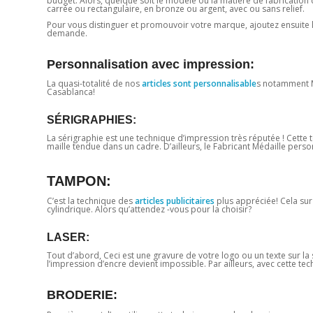
budget. Alors, quelque soit le modèle ou la matière de fabrication
carrée ou rectangulaire, en bronze ou argent, avec ou sans relief.
Pour vous distinguer et promouvoir votre marque, ajoutez ensuite 
demande.
Personnalisation avec impression:
La quasi-totalité de nos
articles sont personnalisable
s notamment M
Casablanca!
SÉRIGRAPHIES:
La sérigraphie est une technique d’impression très réputée ! Cette t
maille tendue dans un cadre. D’ailleurs, le Fabricant Médaille perso
TAMPON:
C’est la technique des
articles publicitaires
plus appréciée! Cela su
cylindrique. Alors qu’attendez -vous pour la choisir?
LASER:
Tout d’abord, Ceci est une gravure de votre logo ou un texte sur la
l’impression d’encre devient impossible. Par ailleurs, avec cette te
BRODERIE: