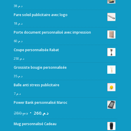
38
د.م.
Pare soleil publicitaire avec logo
18
د.م.
Porte document personnalisé avec impression
60
د.م.
Coupe personnalisée Rabat
250
د.م.
Grossiste bougie personnalisée
35
د.م.
Balle anti stress publicitaire
7
د.م.
Power Bank personnalisé Maroc
280
د.م.
260
د.م.
Mug personnalisé Cadeau