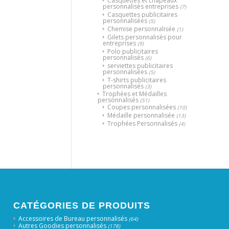
Casquettes et chapeaux
personnalisés entreprises
(7)
Casquettes publicitaires
personnalisées
(5)
Chemise personnalisée
(1)
Gilets personnalisés pour
entreprises
(9)
Polo publicitaires
personnalisés
(6)
serviettes publicitaires
personnalisées
(5)
T-shirts publicitaires
personnalisés
(3)
Trophées et Médailles
personnalisés
(51)
Coupes personnalisées
(10)
Médaille personnalisée
(13)
Trophées Personnalisés
(4)
CATÉGORIES DE PRODUITS
Accessoires de Bureau personnalisés
(64)
Autres Goodies personnalisés
(178)