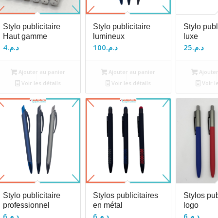
Stylo publicitaire
Stylo publicitaire
Stylo publ
Haut gamme
lumineux
luxe
4
د.م.
100
د.م.
25
د.م.
Ajouter au panier
Ajouter au panier
Ajouter
Voir les détails
Voir les détails
Voir l
Stylo publicitaire
Stylos publicitaires
Stylos pub
professionnel
en métal
logo
6
د.م.
6
د.م.
6
د.م.