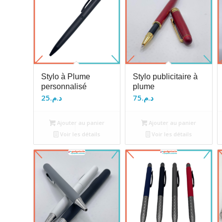
Stylo à Plume
Stylo publicitaire à
personnalisé
plume
25
د.م.
75
د.م.
Ajouter au panier
Ajouter au panier
Voir les détails
Voir les détails