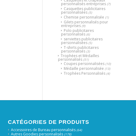
Casquettes et chapeaux
personnalisés entreprises
(7)
Casquettes publicitaires
personnalisées
(5)
Chemise personnalisée
(1)
Gilets personnalisés pour
entreprises
(9)
Polo publicitaires
personnalisés
(6)
serviettes publicitaires
personnalisées
(5)
T-shirts publicitaires
personnalisés
(3)
Trophées et Médailles
personnalisés
(51)
Coupes personnalisées
(10)
Médaille personnalisée
(13)
Trophées Personnalisés
(4)
CATÉGORIES DE PRODUITS
Accessoires de Bureau personnalisés
(64)
Autres Goodies personnalisés
(178)