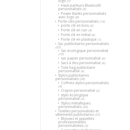
logo
(7)
Haut-parleurs Bluetooth
personnalisés
(9)
Power Banks personnalisés
avec logo
(8)
Porte-clés personnalisés
(14)
porte clé en bois
(4)
Porte clé en cuir
(4)
Porte clé en métal
(6)
Porte clé en plastique
(1)
Sac publicitaires personnalisés
(22)
Sac écologique personnalisé
(10)
sac papier personnalisé
(6)
Sacs à dos personnalisé
(6)
Tote bag publicitaire
personnalisé
(6)
Stylos publicitaires
personnalisés
(28)
Coffrets stylos personnalisés
(4)
Crayon personnalisé
(2)
stylo écologique
personnalisé
(2)
Stylos métalliques
personnalisés
(20)
Textiles personnalisés et
vêtements publicitaires
(37)
Blouses et jaquettes
professionnelles
personnalisées
(3)