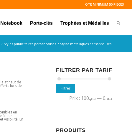
QTÉ MINIMUM 50 PIÈCES
Notebook
Porte-clés
Trophées et Médailles
/
Stylos publicitaires personnalisés
/
Stylos métalliques personnalisés
FILTRER PAR TARIF
le et haut de
fferts lors de
Filtrer
Prix :
د.م.100
—
د.م.0
ponibles en
e à leur
 visibilité. En
PRODUITS