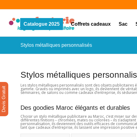
Catalogue 2025
Coffrets cadeaux
Sac
Stylos métalliques personnalisés
Stylos métalliques personnali
Les stylos métalliques personnalisés sont des objets publicitaires é
Devis Gratuit
gamme. Gravés ou imprimés avec un logo, ils deviennent de véritable
séminaires, de salons ou comme cadeaux d’entreprise, ils séduisent
Des goodies Maroc élégants et durables
Choisir un stylo métallique publicitaire au Maroc, c’est miser sur 
différentes finitions – chromées, mates ou colorées – ils s’adapten
personnalisation, ils deviennent des outils efficaces de communication
tant que cadeaux d’entreprise, ils laissent une impression positive 