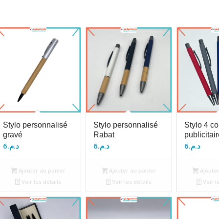
Stylo personnalisé
Stylo personnalisé
Stylo 4 co
gravé
Rabat
publicitai
6
د.م.
6
د.م.
6
د.م.
Ajouter au panier
Ajouter au panier
Ajouter
Voir les détails
Voir les détails
Voir l