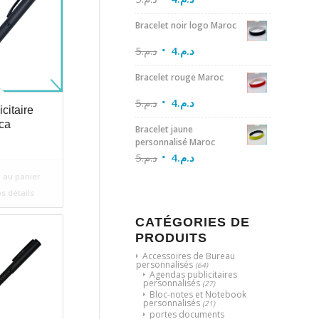
Bracelet noir logo Maroc
5
د.م.
4
د.م.
Bracelet rouge Maroc
5
د.م.
4
د.م.
icitaire
ca
Bracelet jaune
personnalisé Maroc
5
د.م.
4
د.م.
 au panier
es détails
CATÉGORIES DE
PRODUITS
Accessoires de Bureau
personnalisés
(64)
Agendas publicitaires
personnalisés
(27)
Bloc-notes et Notebook
personnalisés
(21)
portes documents