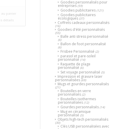
Goodies personnalisés pour
entreprises
(59)
Goodies publicitaires
(121)
 au panier
Goodies publicitaires
écologiques
(37)
es détails
Coffrets cadeaux personnalisés
(16)
Goodies d'été personnalisés
(55)
Balle anti stress personnalisé
(6)
Ballon de foot personnalisé
(6)
Frisbee Personnalisé
(2)
parasol et pare-soleil
personnalisé
(14)
Raquette de plage
personnalisé
(6)
Set voyage personnalisé
(5)
Impression et gravure laser
personnalisées
(69)
Mugs et gourdes personnalisés
(21)
Bouteilles en verre
personnalisés
(2)
Bouteilles isothermes
personnalisées
(12)
Gourdes personnalisés
(14)
Mug en céramique
personnalisé
(5)
Objets high-tech personnalisés
(30)
Clés USB personnalisées avec