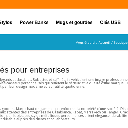
Stylos
Power Banks
Mugs et gourdes
Clés USB
Vous êtes ici :
Accueil
/
Boutique
sés pour entreprises
légants et durables. Robustes et raffinés, ils véhiculent une image professionnel
s cadeaux personnalisés qui reflètent le sérieux et la qualité d’une marque. O
 par leur design moderne et leur utilité quotidienne.
des goodies Maroc haut de gamme qui renforcent la notoriété d’une société. Dis
t aux attentes des entreprises de Casablanca, Rabat, Marrakech ou Tanger. Grâc
 par l’objet. Les stylos métalliques personnalisés allient élégance, durabilité et
et durable auprès des clients et collaborateurs.