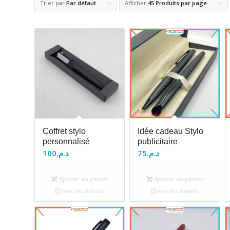
Trier par
Par défaut
Afficher
45 Produits par page
Coffret stylo
Idée cadeau Stylo
personnalisé
publicitaire
100
د.م.
75
د.م.
Ajouter au panier
Ajouter au panier
Voir les détails
Voir les détails