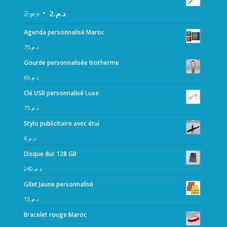
2
د.م.
2
د.م.
Agenda personnalisé Maroc
75
د.م.
Gourde personnalisée Isotherme
65
د.م.
Clé USB personnalisé Luxe
75
د.م.
Stylo publicitaire avec étui
6
د.م.
Disque dur 128 GB
240
د.م.
Gilet Jaune personnalisé
15
د.م.
Bracelet rouge Maroc