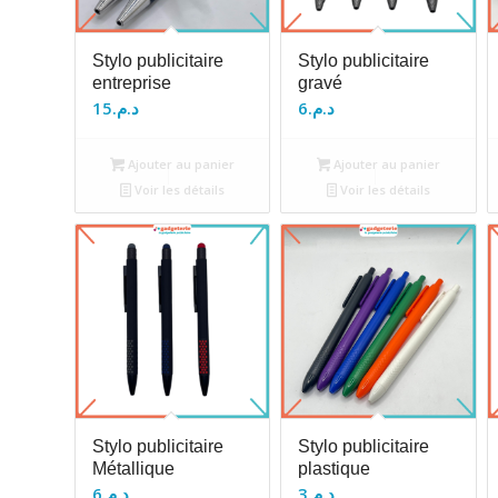
Stylo publicitaire
Stylo publicitaire
entreprise
gravé
15
د.م.
6
د.م.
Ajouter au panier
Ajouter au panier
Voir les détails
Voir les détails
Stylo publicitaire
Stylo publicitaire
Métallique
plastique
6
د.م.
3
د.م.