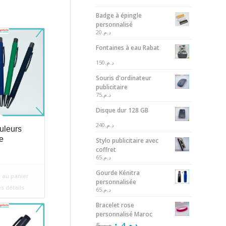
Badge à épingle
personnalisé
20
د.م.
Fontaines à eau Rabat
150
د.م.
Souris d'ordinateur
publicitaire
75
د.م.
Disque dur 128 GB
240
د.م.
uleurs
re
Stylo publicitaire avec
coffret
65
د.م.
Gourde Kénitra
 au panier
personnalisée
es détails
65
د.م.
Bracelet rose
personnalisé Maroc
5
د.م.
4
د.م.