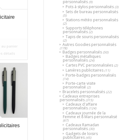
personnalisés
(9)
Pots à stylos personnalisés
(3)
Sets de bureau personnalisés
(5)
icitaire
Stations météo personnalisés
(2)
Supports téléphones
personnalisés
(2)
Tapis de souris personnalisés
(2)
Autres Goodies personnalisés
 au panier
(178)
Badges personnalisés
(50)
es détails
Badges métalliques
personnalisés
(24)
Cartes PVC personnalisées
(2)
Lanières publicitaires
(11)
Porte-badges personnalisés
(14)
Porte-carte visite
personnalisé
(2)
Bracelets personnalisés
(22)
Cadeaux entreprises
personnalisés
(315)
Cadeaux d'affaire
personnalisés
(124)
Cadeaux journée de la
Femme et 8 Mars personnalisé
(67)
Cadeaux Ramadan
licitaires
personnalisés
(30)
Gadgets de loisirs
publicitaires
(45)