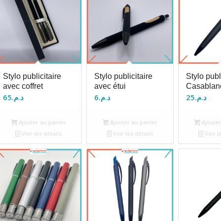
Stylo publicitaire
Stylo publicitaire
Stylo publ
avec coffret
avec étui
Casablan
65
د.م.
6
د.م.
25
د.م.
Ajouter au panier
Ajouter au panier
Ajouter
Voir les détails
Voir les détails
Voir l