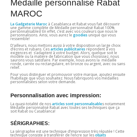
Médaille personnalisé Rabat
MAROC
La Gadgeterie Maroc
à Casablanca et Rabat vous fait découvrir
une gamme complète de Médaille personnalisé Rabat 100%
personnalisables! En effet, c’est avec vos couleurs que nous le
personnalisons. Ainsi, vous aurez le
goodies
unique qui vous
ressemble!
D’ailleurs, nous mettons aussi à votre disposition un large choix
d’écrins et rubans. Ces
articles publicitaires
répondent à vos
exigences et s’adaptent à votre budget. Alors, quelque soit le
modèle ou la matière de fabrication que vous choisissez, nous
saurons vous satisfaire. Par exemple, nous avons la médaille
ronde, carrée ou rectangulaire, en bronze ou argent, avec ou sans
relief.
Pour vous distinguer et promouvoir votre marque, ajoutez ensuite
l’habillage que vous souhaitez. Nous fabriquons vos médailles
personnalisées selon votre demande.
Personnalisation avec impression:
La quasi-totalité de nos
articles sont personnalisable
s notamment
Médaille personnalisé Rabat avec toutes ses techniques que ça
soit Rabat ou Casablanca!
SÉRIGRAPHIES:
La sérigraphie est une technique d’impression très réputée ! Cette
technique consiste à transférer de l’encre sur les
objets