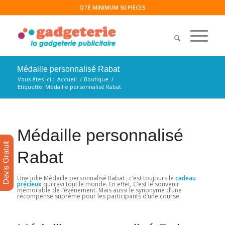
QTÉ MINIMUM 50 PIÈCES
Médaille personnalisé Rabat
Vous êtes ici :
Accueil
/
Boutique
/
Etiquette: Médaille personnalisé Rabat
Médaille personnalisé
Devis Gratuit
Rabat
Une jolie Médaille personnalisé Rabat , c’est toujours le
cadeau
précieux
qui ravi tout le monde. En effet, C’est le souvenir
mémorable de l’événement. Mais aussi le synonyme d’une
récompense suprême pour les participants d’une course.