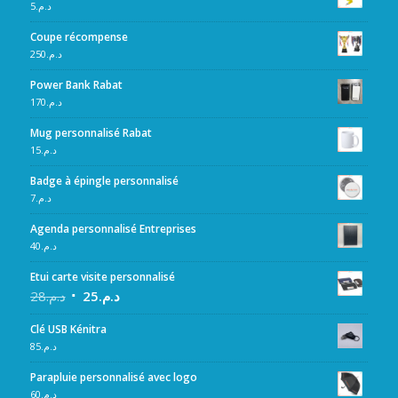
5
د.م.
Coupe récompense
250
د.م.
Power Bank Rabat
170
د.م.
Mug personnalisé Rabat
15
د.م.
Badge à épingle personnalisé
7
د.م.
Agenda personnalisé Entreprises
40
د.م.
Etui carte visite personnalisé
28
د.م.
25
د.م.
Clé USB Kénitra
85
د.م.
Parapluie personnalisé avec logo
60
د.م.