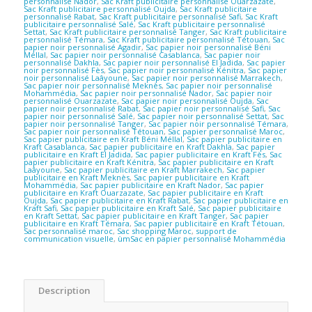
personnalisé Nador
,
Sac Kraft publicitaire personnalisé Ouarzazate
,
Sac Kraft publicitaire personnalisé Oujda
,
Sac Kraft publicitaire
personnalisé Rabat
,
Sac Kraft publicitaire personnalisé Safi
,
Sac Kraft
publicitaire personnalisé Salé
,
Sac Kraft publicitaire personnalisé
Settat
,
Sac Kraft publicitaire personnalisé Tanger
,
Sac Kraft publicitaire
personnalisé Témara
,
Sac Kraft publicitaire personnalisé Tétouan
,
Sac
papier noir personnalisé Agadir
,
Sac papier noir personnalisé Béni
Méllal
,
Sac papier noir personnalisé Casablanca
,
Sac papier noir
personnalisé Dakhla
,
Sac papier noir personnalisé El Jadida
,
Sac papier
noir personnalisé Fès
,
Sac papier noir personnalisé Kénitra
,
Sac papier
noir personnalisé Laâyoune
,
Sac papier noir personnalisé Marrakech
,
Sac papier noir personnalisé Meknès
,
Sac papier noir personnalisé
Mohammédia
,
Sac papier noir personnalisé Nador
,
Sac papier noir
personnalisé Ouarzazate
,
Sac papier noir personnalisé Oujda
,
Sac
papier noir personnalisé Rabat
,
Sac papier noir personnalisé Safi
,
Sac
papier noir personnalisé Salé
,
Sac papier noir personnalisé Settat
,
Sac
papier noir personnalisé Tanger
,
Sac papier noir personnalisé Témara
,
Sac papier noir personnalisé Tétouan
,
Sac papier personnalisé Maroc
,
Sac papier publicitaire en Kraft Béni Méllal
,
Sac papier publicitaire en
Kraft Casablanca
,
Sac papier publicitaire en Kraft Dakhla
,
Sac papier
publicitaire en Kraft El Jadida
,
Sac papier publicitaire en Kraft Fès
,
Sac
papier publicitaire en Kraft Kénitra
,
Sac papier publicitaire en Kraft
Laâyoune
,
Sac papier publicitaire en Kraft Marrakech
,
Sac papier
publicitaire en Kraft Meknès
,
Sac papier publicitaire en Kraft
Mohammédia
,
Sac papier publicitaire en Kraft Nador
,
Sac papier
publicitaire en Kraft Ouarzazate
,
Sac papier publicitaire en Kraft
Oujda
,
Sac papier publicitaire en Kraft Rabat
,
Sac papier publicitaire en
Kraft Safi
,
Sac papier publicitaire en Kraft Salé
,
Sac papier publicitaire
en Kraft Settat
,
Sac papier publicitaire en Kraft Tanger
,
Sac papier
publicitaire en Kraft Témara
,
Sac papier publicitaire en Kraft Tétouan
,
Sac personnalisé maroc
,
Sac shopping Maroc
,
support de
communication visuelle
,
ùmSac en papier personnalisé Mohammédia
Description