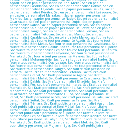
Agadir
,
Sac en papier personnalisé Béni Méllal
,
Sac en papier
personnalisé Casablanca
,
Sac en papier personnalisé Dakhla
,
Sac en
papier personnalisé El Jadida
,
Sac en papier personnalisé Fès
,
Sac en
papier personnalisé Kénitra
,
Sac en papier personnalisé Laâyoune
,
Sac
en papier personnalisé Marrakech
,
Sac en papier personnalisé
Meknès
,
Sac en papier personnalisé Nador
,
Sac en papier personnalisé
Ouarzazate
,
Sac en papier personnalisé Oujda
,
Sac en papier
personnalisé Rabat
,
Sac en papier personnalisé Safi
,
Sac en papier
personnalisé Salé
,
Sac en papier personnalisé Settat
,
Sac en papier
personnalisé Tanger
,
Sac en papier personnalisé Témara
,
Sac en
papier personnalisé Tétouan
,
Sac en tissu Maroc
,
Sac en tissu
personnalisé Casablanca
,
Sac en toile de jute Maroc
,
sac fourre tout
personnalisé
,
Sac fourre tout personnalisé Agadir
,
Sac fourre tout
personnalisé Béni Méllal
,
Sac fourre tout personnalisé Casablanca
,
Sac
fourre tout personnalisé Dakhla
,
Sac fourre tout personnalisé El Jadida
,
Sac fourre tout personnalisé Fès
,
Sac fourre tout personnalisé Kénitra
,
Sac fourre tout personnalisé Laâyoune
,
Sac fourre tout personnalisé
Marrakech
,
Sac fourre tout personnalisé Meknès
,
Sac fourre tout
personnalisé Mohammédia
,
Sac fourre tout personnalisé Nador
,
Sac
fourre tout personnalisé Ouarzazate
,
Sac fourre tout personnalisé Safi
,
Sac fourre tout personnalisé Salé
,
Sac fourre tout personnalisé Settat
,
Sac fourre tout personnalisé Tanger
,
Sac fourre tout personnalisé
Témara
,
Sac fourre tout personnalisé Tétouan
,
Sac fourre-tout
personnalisés Rabat
,
Sac Kraft personnalisé Agadir
,
Sac Kraft
personnalisé Béni Méllal
,
Sac Kraft personnalisé Casablanca
,
Sac Kraft
personnalisé Dakhla
,
Sac Kraft personnalisé El Jadida
,
Sac Kraft
personnalisé Fès
,
sac kraft personnalisé maroc
,
Sac Kraft personnalisé
Marrakech
,
Sac Kraft personnalisé Meknès
,
Sac Kraft personnalisé
Mohammédia
,
Sac Kraft personnalisé Nador
,
Sac Kraft personnalisé
Ouarzazate
,
Sac Kraft personnalisé Oujda
,
Sac Kraft personnalisé
Rabat
,
Sac Kraft personnalisé Safi
,
Sac Kraft personnalisé Salé
,
Sac Kraft
personnalisé Settat
,
Sac Kraft personnalisé Tanger
,
Sac Kraft
personnalisé Témara
,
Sac Kraft publicitaire personnalisé Agadir
,
Sac
Kraft publicitaire personnalisé Béni Méllal
,
Sac Kraft publicitaire
personnalisé Casablanca
,
Sac Kraft publicitaire personnalisé Dakhla
,
Sac Kraft publicitaire personnalisé El Jadida
,
Sac Kraft publicitaire
personnalisé Fès
,
Sac Kraft publicitaire personnalisé Kénitra
,
Sac Kraft
publicitaire personnalisé Laâyoune
,
Sac Kraft publicitaire personnalisé
Marrakech
,
Sac Kraft publicitaire personnalisé Meknès
,
Sac Kraft
publicitaire personnalisé Mohammédia
,
Sac Kraft publicitaire