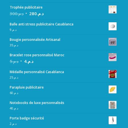
Trophée publicitaire
300
د.م.
280
د.م.
Balle anti stress publicitaire Casablanca
9
د.م.
Bougie personnalisée Artisanal
35
د.م.
Bracelet rose personnalisé Maroc
5
د.م.
4
د.م.
Médaille personnalisé Casablanca
25
د.م.
Parapluie publicitaire
60
د.م.
Notebooks de luxe personnalisés
40
د.م.
Porte badge sécurité
2
د.م.