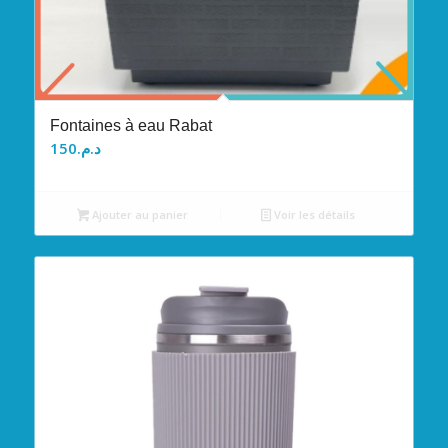
Fontaines à eau Rabat
150
د.م.
Ajouter au panier
Voir les détails