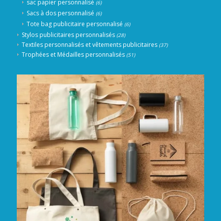
sac papier personnalisé
(6)
Sacs à dos personnalisé
(6)
Tote bag publicitaire personnalisé
(6)
Stylos publicitaires personnalisés
(28)
Textiles personnalisés et vêtements publicitaires
(37)
Trophées et Médailles personnalisés
(51)