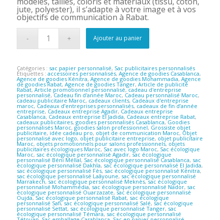
modèles, tailles, coloris et matériaux (tissu, coton,
jute, polyester), il s’adapte à votre image et à vos
objectifs de communication à Rabat.
Ajouter au panier
Catégories :
sac papier personnalisé
,
Sac publicitaires personnalisés
Étiquettes :
accessoires personnalisés
,
Agence de goodies Casablanca
,
Agence de goodies Kénitra
,
Agence de goodies Mohammadia
,
Agence
de goodies Rabat
,
Agence de goodies Tanger
,
Article de publicité
Rabat
,
Article promotionnel personnalisé
,
cadeau d'entreprise
personnalisé
,
Cadeau fin d'année Maroc
,
Cadeau personnalisé Maroc
,
cadeau publicitaire Maroc
,
cadeaux clients
,
Cadeaux d'entreprise
maroc
,
Cadeaux d’entreprises personnalisés
,
cadeaux de fin d’année
entreprise
,
Cadeaux entreprise Agadir
,
Cadeaux entreprise
Casablanca
,
Cadeaux entreprise El Jadida
,
Cadeaux entreprise Rabat
,
cadeaux publicitaires
,
goodies personnalisés Casablanca
,
Goodies
personnalisés Maroc
,
goodies salon professionnel
,
Grossiste objet
publicitaire
,
idée cadeau pro
,
objet de communication Maroc
,
Objet
personnalisé avec logo
,
objet publicitaire entreprise
,
objet publicitaire
Maroc
,
objets promotionnels pour salons professionnels
,
objets
publicitaires écologiques Maroc
,
Sac avec logo Maroc
,
Sac écologique
Maroc
,
sac écologique personnalisé Agadir
,
sac écologique
personnalisé Béni Méllal
,
Sac écologique personnalisé Casablanca
,
sac
écologique personnalisé Dakhla
,
sac écologique personnalisé El Jadida
,
sac écologique personnalisé Fès
,
sac écologique personnalisé Kénitra
,
sac écologique personnalisé Laâyoune
,
sac écologique personnalisé
Marrakech
,
sac écologique personnalisé Meknès
,
sac écologique
personnalisé Mohammédia
,
sac écologique personnalisé Nador
,
sac
écologique personnalisé Ouarzazate
,
sac écologique personnalisé
Oujda
,
Sac écologique personnalisé Rabat
,
sac écologique
personnalisé Safi
,
sac écologique personnalisé Salé
,
sac écologique
personnalisé Settat
,
sac écologique personnalisé Tanger
,
sac
écologique personnalisé Témara
,
sac écologique personnalisé
Tétouan
,
Sac emballage Casablanca
,
Sac en papier personnalisé