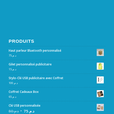
PRODUITS
Haut parleur Bluetooth personnalisé
75
د.م.
Gilet personnalisé publicitaire
15
د.م.
Stylo-Clé USB publicitaire avec Coffret
100
د.م.
Coffret Cadeaux Box
65
د.م.
Clé USB personnalisée
80
د.م.
75
د.م.