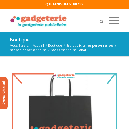
QTÉ MINIMUM 50 PIÈCES
Boutique
Vous êtes ici :
Accueil
/
Boutique
/
Sac publicitaires personnalisés
/
sac papier personnalisé
/
Sac personnalisé Rabat
Devis Gratuit