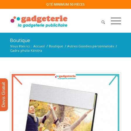
QTÉ MINIMUM 50 PIÈCES
Boutique
Vous êtes ici :
Accueil
/
Boutique
/
Autres Goodies personnalisés
/
Cadre photo Kénitra
Devis Gratuit