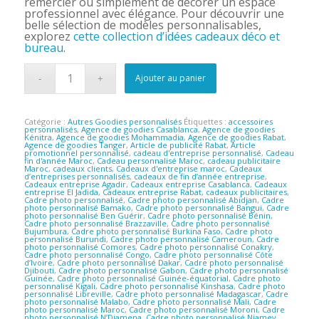
remercier ou simplement de décorer un espace
professionnel avec élégance. Pour découvrir une
belle sélection de modèles personnalisables,
explorez
cette collection d’idées cadeaux déco et
bureau
.
Ajouter au panier
Catégorie :
Autres Goodies personnalisés
Étiquettes :
accessoires
personnalisés
,
Agence de goodies Casablanca
,
Agence de goodies
Kénitra
,
Agence de goodies Mohammadia
,
Agence de goodies Rabat
,
Agence de goodies Tanger
,
Article de publicité Rabat
,
Article
promotionnel personnalisé
,
cadeau d'entreprise personnalisé
,
Cadeau
fin d'année Maroc
,
Cadeau personnalisé Maroc
,
cadeau publicitaire
Maroc
,
cadeaux clients
,
Cadeaux d'entreprise maroc
,
Cadeaux
d’entreprises personnalisés
,
cadeaux de fin d’année entreprise
,
Cadeaux entreprise Agadir
,
Cadeaux entreprise Casablanca
,
Cadeaux
entreprise El Jadida
,
Cadeaux entreprise Rabat
,
cadeaux publicitaires
,
Cadre photo personnalisé
,
Cadre photo personnalisé Abidjan
,
Cadre
photo personnalisé Bamako
,
Cadre photo personnalisé Bangui
,
Cadre
photo personnalisé Ben Guérir
,
Cadre photo personnalisé Bénin
,
Cadre photo personnalisé Brazzaville
,
Cadre photo personnalisé
Bujumbura
,
Cadre photo personnalisé Burkina Faso
,
Cadre photo
personnalisé Burundi
,
Cadre photo personnalisé Cameroun
,
Cadre
photo personnalisé Comores
,
Cadre photo personnalisé Conakry
,
Cadre photo personnalisé Congo
,
Cadre photo personnalisé Côte
d’Ivoire
,
Cadre photo personnalisé Dakar
,
Cadre photo personnalisé
Djibouti
,
Cadre photo personnalisé Gabon
,
Cadre photo personnalisé
Guinée
,
Cadre photo personnalisé Guinée-équatorial
,
Cadre photo
personnalisé Kigali
,
Cadre photo personnalisé Kinshasa
,
Cadre photo
personnalisé Libreville
,
Cadre photo personnalisé Madagascar
,
Cadre
photo personnalisé Malabo
,
Cadre photo personnalisé Mali
,
Cadre
photo personnalisé Maroc
,
Cadre photo personnalisé Moroni
,
Cadre
photo personnalisé N’Djamena
,
Cadre photo personnalisé Niamey
,