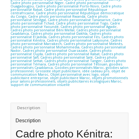
Cadre photo personnalisé Niger
,
Cadre photo personnalisé
Ouagadougou
,
Cadre photo personnalisé Porto-Novo
,
Cadre photo
personnalisé Rabat
,
Cadre photo personnalisé République
centrafricaine
,
Cadre photo personnalisé République démocratique
du Congo
,
Cadre photo personnalisé Rwanda
,
Cadre photo
personnalisé Sénégal
,
Cadre photo personnalisé Tananarive
,
Cadre
photo personnalisé Tchad
,
Cadre photo personnalisé Togo
,
Cadre
photo personnalisé Yaoundé
,
Cadres photo personnalisé Agadir
,
Cadres photo personnalisé Béni Mellal
,
Cadres photo personnalisé
Casablanca
,
Cadres photo personnalisé Dakhla
,
Cadres photo
personnalisé El Jadida
,
Cadres photo personnalisé Fès
,
Cadres photo
personnalisé Kénitra
,
Cadres photo personnalisé Laâyoune
,
Cadres
photo personnalisé Marrakech
,
Cadres photo personnalisé Meknès
,
Cadres photo personnalisé Mohammedia
,
Cadres photo personnalisé
Nador
,
Cadres photo personnalisé Ouarzazate
,
Cadres photo
personnalisé Oujda
,
Cadres photo personnalisé Rabat
,
Cadres photo
personnalisé Safi
,
Cadres photo personnalisé Salé
,
Cadres photo
personnalisé Settat
,
Cadres photo personnalisé Tanger
,
Cadres photo
personnalisé Témara
,
Cadres photo personnalisé Tétouan
,
goodies
personnalisés Casablanca
,
Goodies personnalisés Maroc
,
goodies salon
professionnel
,
Grossiste objet publicitaire
,
idée cadeau pro
,
objet de
communication Maroc
,
Objet personnalisé avec logo
,
objet
publicitaire entreprise
,
objet publicitaire Maroc
,
objets promotionnels
pour salons professionnels
,
objets publicitaires écologiques Maroc
,
support de communication visuelle
Description
Description
Cadre photo Kénitra: