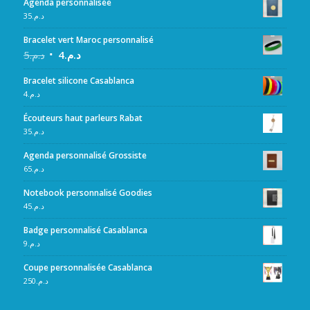
Agenda personnalisée
35
د.م.
Bracelet vert Maroc personnalisé
5
د.م.
4
د.م.
Bracelet silicone Casablanca
4
د.م.
Écouteurs haut parleurs Rabat
35
د.م.
Agenda personnalisé Grossiste
65
د.م.
Notebook personnalisé Goodies
45
د.م.
Badge personnalisé Casablanca
9
د.م.
Coupe personnalisée Casablanca
250
د.م.