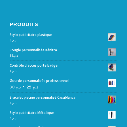
PRODUITS
Stylo publicitaire plastique
3
د.م.
Bougie personnalisée Kénitra
35
د.م.
Contrôle d'accès porte badge
1
د.م.
Gourde personnalisée professionnel
30
د.م.
25
د.م.
Bracelet piscine personnalisé Casablanca
4
د.م.
Stylo publicitaire Métallique
6
د.م.