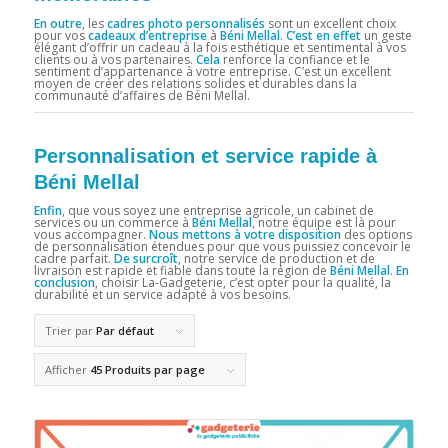
En outre
, les
cadres photo personnalisés
sont un excellent choix
pour vos
cadeaux d’entreprise
à
Béni Mellal
.
C’est en effet
un geste
élégant d’offrir un cadeau à la fois esthétique et sentimental à vos
clients ou à vos partenaires.
Cela
renforce la confiance et le
sentiment d’appartenance à votre entreprise. C’est un excellent
moyen de créer des relations solides et durables dans la
communauté d’affaires de Béni Mellal.
Personnalisation et service rapide à
Béni Mellal
Enfin
, que vous soyez une entreprise agricole, un cabinet de
services ou un commerce à
Béni Mellal
, notre équipe est là pour
vous accompagner.
Nous mettons à votre disposition
des options
de personnalisation étendues pour que vous puissiez concevoir le
cadre parfait.
De surcroît
, notre service de production et de
livraison est rapide et fiable dans toute la région de
Béni Mellal
.
En
conclusion
, choisir La-Gadgeterie, c’est opter pour la qualité, la
durabilité et un service adapté à vos besoins.
Trier par
Par défaut
Afficher
45 Produits par page