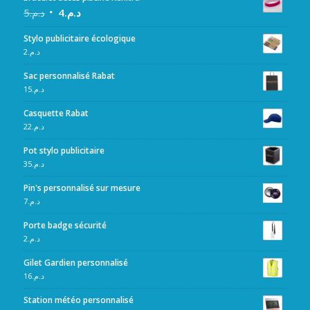
5
د.م.
4
د.م.
Stylo publicitaire écologique
2
د.م.
Sac personnalisé Rabat
15
د.م.
Casquette Rabat
22
د.م.
Pot stylo publicitaire
35
د.م.
Pin's personnalisé sur mesure
7
د.م.
Porte badge sécurité
2
د.م.
Gilet Gardien personnalisé
16
د.م.
Station météo personnalisé