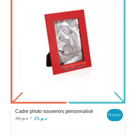
Cadre photo souvenirs personnalisé
Promo !
Le
Le
30
د.م.
25
د.م.
prix
prix
initial
actuel