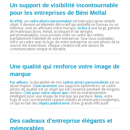
Un support de visibilité incontournable
pour les entreprises de Béni Mellal
En effet
, un
cadre photo personnalisé
est bien plus qu’un simple
objet. Il devient un élément décoratif qui embellit un bureau ou un
intérieur, tout en affichant votre marque.
Grâce à
une large gamme
de matériaux (bois, métal, acrylique) et de designs
personnalisables, vous pouvez créer un cadre qui reflète
parfaitement l’identité de votre entreprise. Que vous souhaitiez
offrir un cadre avec le logo de votre entreprise ou une photo de la
source Aïn Asserdoun, chaque création est une œuvre de
communication unique et durable.
Une qualité qui renforce votre image de
marque
Par ailleurs
, la durabilité de nos
cadres photo personnalisés
est un
atout majeur.
Contrairement
aux supports éphémères, un cadre
photo de qualité est un objet qui est conservé pendant de longues
années.
C’est pour cette raison que
c’est un investissement
intelligent pour une image de marque qui perdure.
Ainsi
, votre
logo et vos coordonnées restent visibles et intacts plus longtemps,
ce qui en fait des
objets publicitaires
d’une grande efficacité.
Des cadeaux d’entreprise élégants et
mémorables