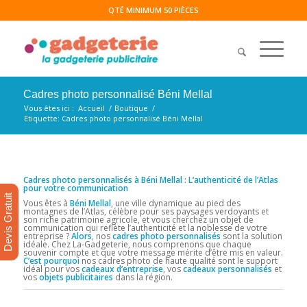
QTÉ MINIMUM 50 PIÈCES
Cadres photo personnalisé Béni Mellal
Vous êtes ici :
Accueil
/
Boutique
/
Etiquette: Cadres photo personnalisé Béni Mellal
Cadres photo personnalisés à Béni Mellal : L’authenticité de l’Atlas
pour votre communication
Devis Gratuit
Vous êtes à
Béni Mellal
, une ville dynamique au pied des
montagnes de l’Atlas, célèbre pour ses paysages verdoyants et
son riche patrimoine agricole, et vous cherchez un objet de
communication qui reflète l’authenticité et la noblesse de votre
entreprise ?
Alors
, nos
cadres photo personnalisés
sont la solution
idéale. Chez La-Gadgeterie, nous comprenons que chaque
souvenir compte et que votre message mérite d’être mis en valeur.
C’est pourquoi
nos cadres photo de haute qualité sont le support
idéal pour vos
cadeaux d’entreprise
, vos
cadeaux personnalisés
et
vos
objets publicitaires
dans la région.