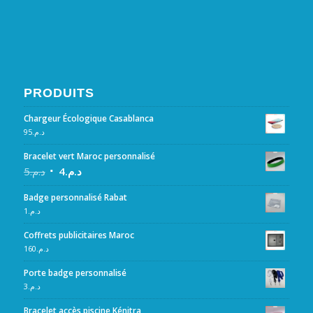
PRODUITS
Chargeur Écologique Casablanca
95
د.م.
Bracelet vert Maroc personnalisé
5
د.م.
4
د.م.
Badge personnalisé Rabat
1
د.م.
Coffrets publicitaires Maroc
160
د.م.
Porte badge personnalisé
3
د.م.
Bracelet accès piscine Kénitra