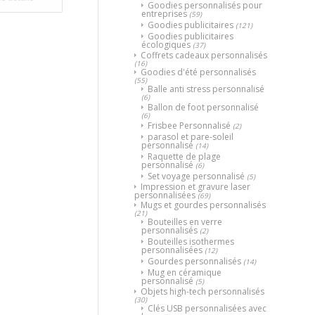
Goodies personnalisés pour
entreprises
(59)
Goodies publicitaires
(121)
Goodies publicitaires
écologiques
(37)
Coffrets cadeaux personnalisés
(16)
Goodies d'été personnalisés
(55)
Balle anti stress personnalisé
(6)
Ballon de foot personnalisé
(6)
Frisbee Personnalisé
(2)
parasol et pare-soleil
personnalisé
(14)
Raquette de plage
personnalisé
(6)
Set voyage personnalisé
(5)
Impression et gravure laser
personnalisées
(69)
Mugs et gourdes personnalisés
(21)
Bouteilles en verre
personnalisés
(2)
Bouteilles isothermes
personnalisées
(12)
Gourdes personnalisés
(14)
Mug en céramique
personnalisé
(5)
Objets high-tech personnalisés
(30)
Clés USB personnalisées avec