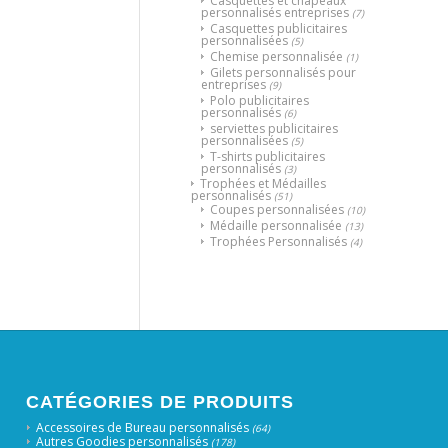
Casquettes et chapeaux
personnalisés entreprises
(7)
Casquettes publicitaires
personnalisées
(5)
Chemise personnalisée
(1)
Gilets personnalisés pour
entreprises
(9)
Polo publicitaires
personnalisés
(6)
serviettes publicitaires
personnalisées
(5)
T-shirts publicitaires
personnalisés
(3)
Trophées et Médailles
personnalisés
(51)
Coupes personnalisées
(10)
Médaille personnalisée
(13)
Trophées Personnalisés
(4)
CATÉGORIES DE PRODUITS
Accessoires de Bureau personnalisés
(64)
Autres Goodies personnalisés
(178)