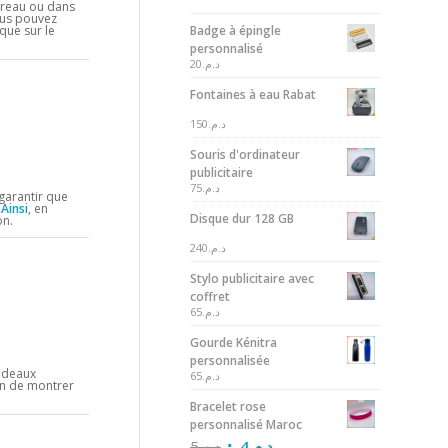
bureau ou dans
ous pouvez
Badge à épingle
que sur le
personnalisé
20
د.م.
Fontaines à eau Rabat
150
د.م.
Souris d'ordinateur
publicitaire
75
د.م.
garantir que
.
Ainsi
, en
Disque dur 128 GB
on.
240
د.م.
Stylo publicitaire avec
coffret
65
د.م.
Gourde Kénitra
personnalisée
adeaux
65
د.م.
yen de montrer
Bracelet rose
personnalisé Maroc
5
د.م.
4
د.م.