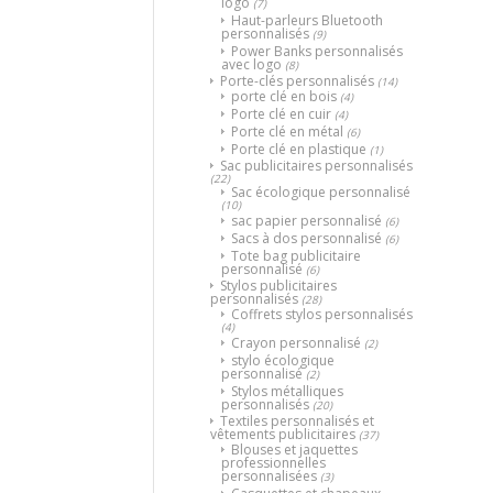
logo
(7)
Haut-parleurs Bluetooth
personnalisés
(9)
Power Banks personnalisés
avec logo
(8)
Porte-clés personnalisés
(14)
porte clé en bois
(4)
Porte clé en cuir
(4)
Porte clé en métal
(6)
Porte clé en plastique
(1)
Sac publicitaires personnalisés
(22)
Sac écologique personnalisé
(10)
sac papier personnalisé
(6)
Sacs à dos personnalisé
(6)
Tote bag publicitaire
personnalisé
(6)
Stylos publicitaires
personnalisés
(28)
Coffrets stylos personnalisés
(4)
Crayon personnalisé
(2)
stylo écologique
personnalisé
(2)
Stylos métalliques
personnalisés
(20)
Textiles personnalisés et
vêtements publicitaires
(37)
Blouses et jaquettes
professionnelles
personnalisées
(3)