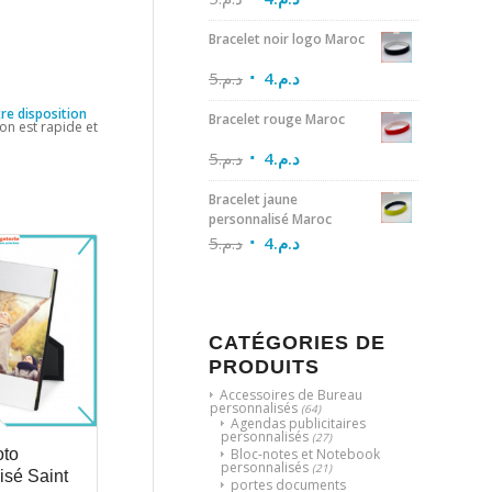
Bracelet noir logo Maroc
5
د.م.
4
د.م.
re disposition
Bracelet rouge Maroc
son est rapide et
5
د.م.
4
د.م.
Bracelet jaune
personnalisé Maroc
5
د.م.
4
د.م.
CATÉGORIES DE
PRODUITS
Accessoires de Bureau
personnalisés
(64)
Agendas publicitaires
personnalisés
(27)
Bloc-notes et Notebook
oto
personnalisés
(21)
isé Saint
portes documents