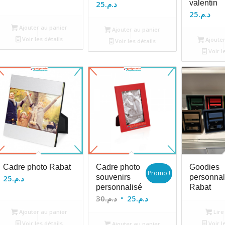
valentin
25
د.م.
25
د.م.
Ajouter au panier
Ajouter au panier
Voir les détails
Ajouter
Voir les détails
Voir l
Cadre photo Rabat
Cadre photo
Goodies
Promo !
souvenirs
personnal
25
د.م.
personnalisé
Rabat
Le
Le
30
د.م.
25
د.م.
prix
prix
Ajouter au panier
Lire 
initial
actuel
Voir les détails
Voir l
Ajouter au panier