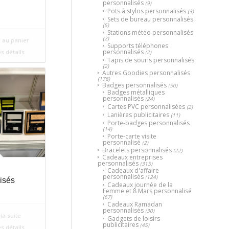
personnalisés
(9)
Pots à stylos personnalisés
(3)
Sets de bureau personnalisés
(5)
Stations météo personnalisés
(2)
 au panier
Supports téléphones
personnalisés
es détails
(2)
Tapis de souris personnalisés
(2)
Autres Goodies personnalisés
(178)
Badges personnalisés
(50)
Badges métalliques
personnalisés
(24)
Cartes PVC personnalisées
(2)
Lanières publicitaires
(11)
Porte-badges personnalisés
(14)
Porte-carte visite
personnalisé
(2)
Bracelets personnalisés
(22)
Cadeaux entreprises
personnalisés
(315)
Cadeaux d'affaire
personnalisés
(124)
isés
Cadeaux journée de la
Femme et 8 Mars personnalisé
(67)
Cadeaux Ramadan
personnalisés
(30)
la suite
Gadgets de loisirs
publicitaires
(45)
es détails