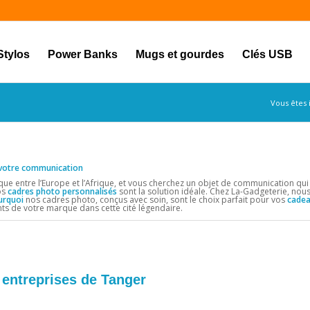
Stylos
Power Banks
Mugs et gourdes
Clés USB
Vous êtes i
r votre communication
ue entre l’Europe et l’Afrique, et vous cherchez un objet de communication qui r
os
cadres photo personnalisés
sont la solution idéale. Chez La-Gadgeterie, nou
urquoi
nos cadres photo, conçus avec soin, sont le choix parfait pour vos
cadea
s de votre marque dans cette cité légendaire.
s entreprises de Tanger