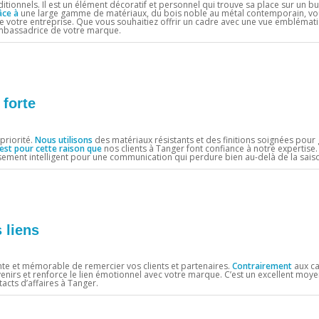
itionnels. Il est un élément décoratif et personnel qui trouve sa place sur un 
âce à
une large gamme de matériaux, du bois noble au métal contemporain, v
 de votre entreprise. Que vous souhaitiez offrir un cadre avec une vue emblémati
ambassadrice de votre marque.
forte
priorité.
Nous utilisons
des matériaux résistants et des finitions soignées pour 
’est pour cette raison que
nos clients à Tanger font confiance à notre expertise
issement intelligent pour une communication qui perdure bien au-delà de la sais
 liens
te et mémorable de remercier vos clients et partenaires.
Contrairement
aux c
venirs et renforce le lien émotionnel avec votre marque. C’est un excellent mo
acts d’affaires à Tanger.