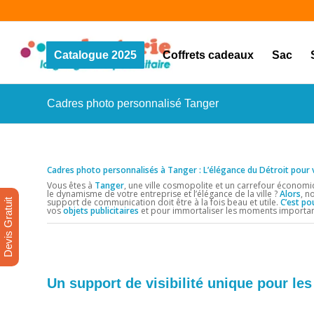
Catalogue 2025
Coffrets cadeaux
Sac
Cadres photo personnalisé Tanger
Cadres photo personnalisés à Tanger : L’élégance du Détroit pou
Vous êtes à
Tanger
, une ville cosmopolite et un carrefour économiq
le dynamisme de votre entreprise et l’élégance de la ville ?
Alors
, n
support de communication doit être à la fois beau et utile.
C’est po
Devis Gratuit
vos
objets publicitaires
et pour immortaliser les moments important
Un support de visibilité unique pour le