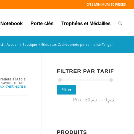
QTÉ MINIMUM 50 PIÈCES
Notebook
Porte-clés
Trophées et Médailles
ci :
Accueil
/
Boutique
/
Etiquette: Cadres photo personnalisé Tanger
FILTRER PAR TARIF
eflète à la fois
s savons qu’un
ux d’entreprise
,
Filtrer
Prix :
د.م.30
—
د.م.0
PRODUITS