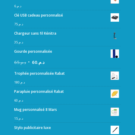
6
د.م.
Clé USB cadeau personnalisé
75
د.م.
Chargeur sans fil Kénitra
35
د.م.
Gourde personnalisée
65
د.م.
60
د.م.
Trophée personnalisée Rabat
180
د.م.
Parapluie personnalisé Rabat
60
د.م.
Mug personnalisé 8 Mars
15
د.م.
Stylo publicitaire luxe