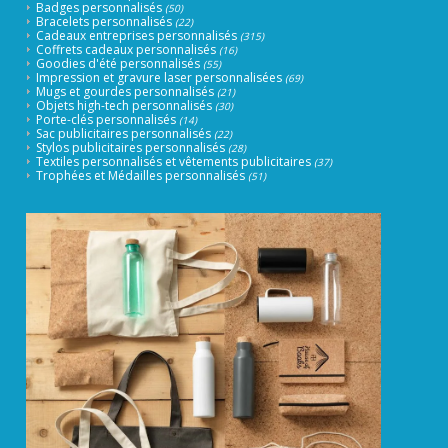
Badges personnalisés
(50)
Bracelets personnalisés
(22)
Cadeaux entreprises personnalisés
(315)
Coffrets cadeaux personnalisés
(16)
Goodies d'été personnalisés
(55)
Impression et gravure laser personnalisées
(69)
Mugs et gourdes personnalisés
(21)
Objets high-tech personnalisés
(30)
Porte-clés personnalisés
(14)
Sac publicitaires personnalisés
(22)
Stylos publicitaires personnalisés
(28)
Textiles personnalisés et vêtements publicitaires
(37)
Trophées et Médailles personnalisés
(51)