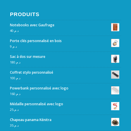
PRODUITS
Notebooks avec Gaufrage
40
د.م.
Porte clés personnalisé en bois
9
د.م.
Sac à dos sur mesure
180
د.م.
Coffret stylo personnalisé
100
د.م.
Powerbank personnalisé avec logo
160
د.م.
Médaille personnalisé avec logo
25
د.م.
Chapeau panama Kénitra
35
د.م.