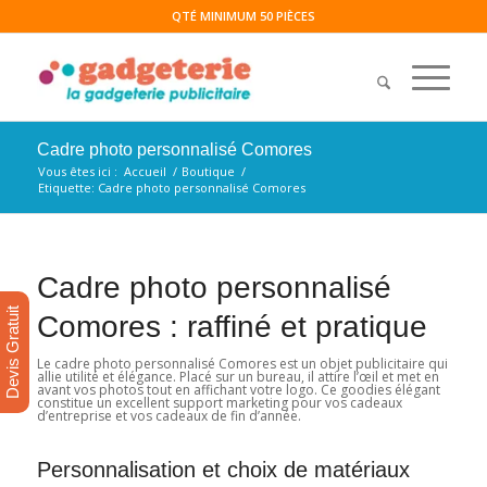
QTÉ MINIMUM 50 PIÈCES
Cadre photo personnalisé Comores
Vous êtes ici :
Accueil
/
Boutique
/
Etiquette: Cadre photo personnalisé Comores
Cadre photo personnalisé
Devis Gratuit
Comores : raffiné et pratique
Le cadre photo personnalisé Comores est un objet publicitaire qui
allie utilité et élégance. Placé sur un bureau, il attire l’œil et met en
avant vos photos tout en affichant votre logo. Ce goodies élégant
constitue un excellent support marketing pour vos cadeaux
d’entreprise et vos cadeaux de fin d’année.
Personnalisation et choix de matériaux