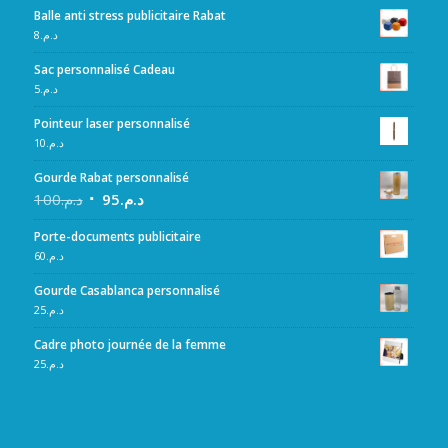
Balle anti stress publicitaire Rabat
8
د.م.
Sac personnalisé Cadeau
5
د.م.
Pointeur laser personnalisé
10
د.م.
Gourde Rabat personnalisé
100
د.م.
95
د.م.
Porte-documents publicitaire
60
د.م.
Gourde Casablanca personnalisé
25
د.م.
Cadre photo journée de la femme
25
د.م.