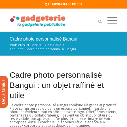
QTÉ MINIMUM 50 PIÈCES
Cadre photo personnalisé Bangui
Vous êtes ici :
Accueil
/
Boutique
/
Etiquette: Cadre photo personnalisé Bangui
Cadre photo personnalisé
Devis Gratuit
Bangui : un objet raffiné et
utile
Le cadre photo personnalisé Bangui combine élégance et praticité.
Placé sur un bureau ou dans un espace personnel, il garde une
photo en évidence tout en affichant votre logo. Offert à vos clients,
partenaires ou collaborateurs, il devient un objet publicitaire qui
reste visible jour après jour. De plus, il renforce l’image de votre
entreprise. Ainsi, il constitue un goodies Afrique adapté aux
cadeaux corporate et aux cadeaux de fin d’année.