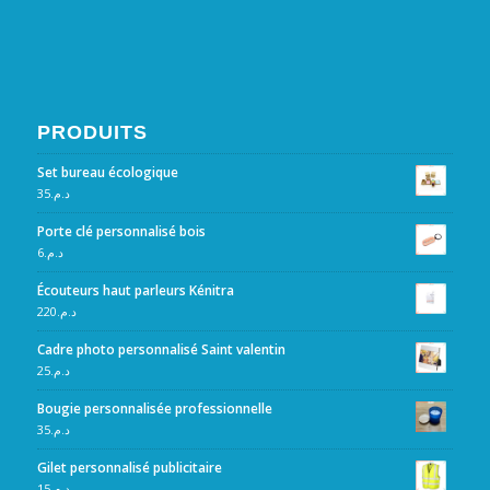
PRODUITS
Set bureau écologique
35
د.م.
Porte clé personnalisé bois
6
د.م.
Écouteurs haut parleurs Kénitra
220
د.م.
Cadre photo personnalisé Saint valentin
25
د.م.
Bougie personnalisée professionnelle
35
د.م.
Gilet personnalisé publicitaire
15
د.م.