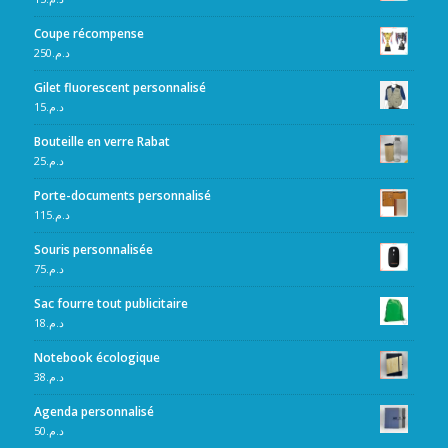
Coupe récompense
250
د.م.
Gilet fluorescent personnalisé
15
د.م.
Bouteille en verre Rabat
25
د.م.
Porte-documents personnalisé
115
د.م.
Souris personnalisée
75
د.م.
Sac fourre tout publicitaire
18
د.م.
Notebook écologique
38
د.م.
Agenda personnalisé
50
د.م.