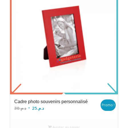
Cadre photo souvenirs personnalisé
Promo !
Le
Le
30
د.م.
25
د.م.
prix
prix
initial
actuel
Ajouter au panier