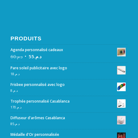
PRODUITS
Agenda personnalisé cadeaux
60
د.م.
55
د.م.
Pare soleil publicitaire avec logo
18
د.م.
Frisbee personnalisé avec logo
8
د.م.
Trophée personnalisé Casablanca
170
د.م.
Diffuseur d'arômes Casablanca
85
د.م.
Médaille d'Or personnalisée