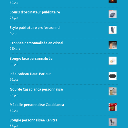
25
د.م.
Souris d'ordinateur publicitaire
75
د.م.
Stylo publicitaire professionnel
6
د.م.
Trophée personnalisée en cristal
250
د.م.
Bougie luxe personnalisée
35
د.م.
Idée cadeau Haut-Parleur
65
د.م.
Gourde Casablanca personnalisé
25
د.م.
Médaille personnalisé Casablanca
25
د.م.
Bougie personnalisée Kénitra
35
د.م.