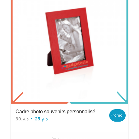
Cadre photo souvenirs personnalisé
Promo !
Le
Le
30
د.م.
25
د.م.
prix
prix
initial
actuel