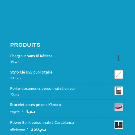
PRODUITS
Chargeur sans fil Kénitra
35
د.م.
Stylo Clé USB publicitaire
100
د.م.
Porte-documents personnalisé en cuir
75
د.م.
Bracelet accès piscine Kénitra
5
د.م.
4
د.م.
Power Bank personnalisé Casablanca
265
د.م.
260
د.م.