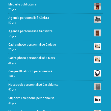
Médaille publicitaire
25
د.م.
Agenda personnalisé Kénitra
80
د.م.
Agenda personnalisé Grossiste
65
د.م.
Cadre photo personnalisé Cadeau
25
د.م.
Cadre photo personnalisé 8 Mars
25
د.م.
Casque Bluetooth personnalisé
140
د.م.
Notebook personnalisé Casablanca
40
د.م.
Support Téléphone personnalisé
33
د.م.