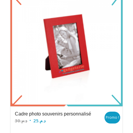
Cadre photo souvenirs personnalisé
Promo !
Le
Le
30
د.م.
25
د.م.
prix
prix