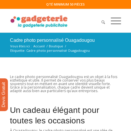
QTÉ MINIMUM 50 PIÈCES
Cadre photo personnalisé Ouagadougou
Vous êtes ici :
Accueil
/
Boutique
/
Etiquette: Cadre photo personnalisé Ouagadougou
Le cadre photo personnalisé Ouagadougou est un objet à la fois
esthétique et utile. Il permet de conserver vos plus beaux
souvenirs tout en mettant en avant une identité visuelle forte.
Devis Gratuit
Grâce à la personnalisation, chaque cadre devient unique et
adapté aussi bien aux particuliers qu’aux entreprises.
Un cadeau élégant pour
toutes les occasions
À Ouagadougou, le cadre photo personnalisé est une idée de