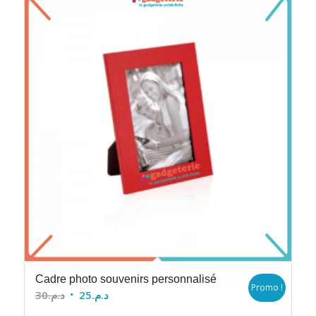
Cadre photo souvenirs personnalisé
Promo !
Le
Le
30
د.م.
25
د.م.
prix
prix