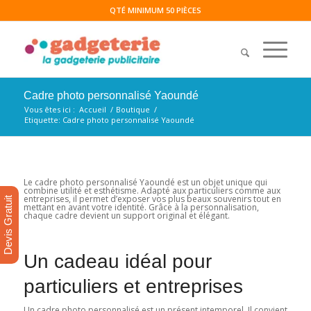
QTÉ MINIMUM 50 PIÈCES
Cadre photo personnalisé Yaoundé
Vous êtes ici :
Accueil
/
Boutique
/
Etiquette: Cadre photo personnalisé Yaoundé
Le cadre photo personnalisé Yaoundé est un objet unique qui
combine utilité et esthétisme. Adapté aux particuliers comme aux
entreprises, il permet d’exposer vos plus beaux souvenirs tout en
Devis Gratuit
mettant en avant votre identité. Grâce à la personnalisation,
chaque cadre devient un support original et élégant.
Un cadeau idéal pour
particuliers et entreprises
Un cadre photo personnalisé est un présent intemporel. Il convient