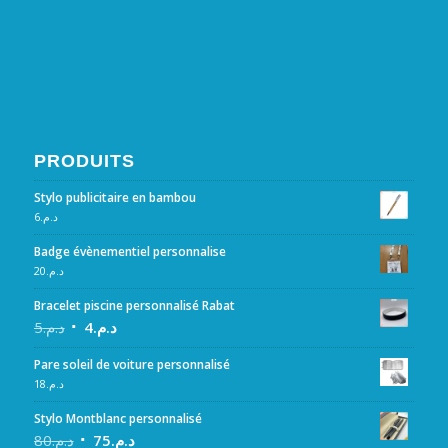
PRODUITS
Stylo publicitaire en bambou
6
د.م.
Badge évènementiel personnalise
20
د.م.
Bracelet piscine personnalisé Rabat
5
د.م.
4
د.م.
Pare soleil de voiture personnalisé
18
د.م.
Stylo Montblanc personnalisé
80
د.م.
75
د.م.