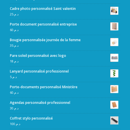
Cadre photo personnalisé Saint valentin
25
د.م.
Porte document personnalisé entreprise
60
د.م.
Bougie personnalisée journée de la femme
35
د.م.
Pare soleil personnalisé avec logo
18
د.م.
Lanyard personnalisé professionnel
5
د.م.
Porte-documents personnalisé Ministère
60
د.م.
Agendas personnalisé professionnel
30
د.م.
Coffret stylo personnalisé
100
د.م.