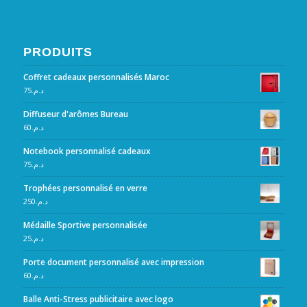
PRODUITS
Coffret cadeaux personnalisés Maroc
75
د.م.
Diffuseur d'arômes Bureau
60
د.م.
Notebook personnalisé cadeaux
75
د.م.
Trophées personnalisé en verre
250
د.م.
Médaille Sportive personnalisée
25
د.م.
Porte document personnalisé avec impression
60
د.م.
Balle Anti-Stress publicitaire avec logo