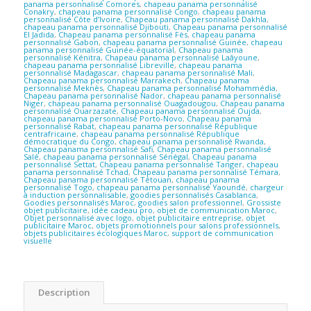
panama personnalisé Comores
,
chapeau panama personnalisé
Conakry
,
chapeau panama personnalisé Congo
,
chapeau panama
personnalisé Côte d’Ivoire
,
Chapeau panama personnalisé Dakhla
,
chapeau panama personnalisé Djibouti
,
Chapeau panama personnalisé
El Jadida
,
Chapeau panama personnalisé Fès
,
chapeau panama
personnalisé Gabon
,
chapeau panama personnalisé Guinée
,
chapeau
panama personnalisé Guinée-équatorial
,
Chapeau panama
personnalisé Kénitra
,
Chapeau panama personnalisé Laâyoune
,
chapeau panama personnalisé Libreville
,
chapeau panama
personnalisé Madagascar
,
chapeau panama personnalisé Mali
,
Chapeau panama personnalisé Marrakech
,
Chapeau panama
personnalisé Meknès
,
Chapeau panama personnalisé Mohammédia
,
Chapeau panama personnalisé Nador
,
chapeau panama personnalisé
Niger
,
chapeau panama personnalisé Ouagadougou
,
Chapeau panama
personnalisé Ouarzazate
,
Chapeau panama personnalisé Oujda
,
chapeau panama personnalisé Porto-Novo
,
Chapeau panama
personnalisé Rabat
,
chapeau panama personnalisé République
centrafricaine
,
chapeau panama personnalisé République
démocratique du Congo
,
chapeau panama personnalisé Rwanda
,
Chapeau panama personnalisé Safi
,
Chapeau panama personnalisé
Salé
,
chapeau panama personnalisé Sénégal
,
Chapeau panama
personnalisé Settat
,
Chapeau panama personnalisé Tanger
,
chapeau
panama personnalisé Tchad
,
Chapeau panama personnalisé Témara
,
Chapeau panama personnalisé Tétouan
,
chapeau panama
personnalisé Togo
,
chapeau panama personnalisé Yaoundé
,
chargeur
à induction personnalisable
,
goodies personnalisés Casablanca
,
Goodies personnalisés Maroc
,
goodies salon professionnel
,
Grossiste
objet publicitaire
,
idée cadeau pro
,
objet de communication Maroc
,
Objet personnalisé avec logo
,
objet publicitaire entreprise
,
objet
publicitaire Maroc
,
objets promotionnels pour salons professionnels
,
objets publicitaires écologiques Maroc
,
support de communication
visuelle
Description