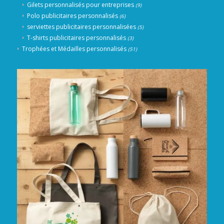
Gilets personnalisés pour entreprises
(9)
Polo publicitaires personnalisés
(6)
serviettes publicitaires personnalisées
(5)
T-shirts publicitaires personnalisés
(3)
Trophées et Médailles personnalisés
(51)