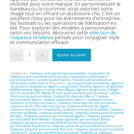
visibilité pour votre marque. En personnalisant le
bandeau ou la couronne, vous valorisez votre
image tout en offrant un accessoire chic. C’est un
excellent choix pour les événements d’entreprise,
les festivals ou les opérations de fidélisation en
été. Pour explorer des modèles à personnaliser
selon vos besoins, découvrez cette
sélection de
chapeaux tendance
pensée pour conjuguer style
et communication efficace.
Ajouter au panier
Catégories :
Cadeaux entreprises personnalisés
,
Casquettes et
chapeaux personnalisés entreprises
,
Casquettes publicitaires
personnalisées
,
Goodies publicitaires
,
Textiles personnalisés et
vêtements publicitaires
Étiquettes :
accessoires personnalisés
,
Agence
de goodies Casablanca
,
Agence de goodies Kénitra
,
Agence de goodies
Mohammadia
,
Agence de goodies Rabat
,
Agence de goodies Tanger
,
Article de publicité Rabat
,
Article promotionnel personnalisé
,
cadeau
d'entreprise personnalisé
,
Cadeau fin d'année Maroc
,
Cadeau
personnalisé Maroc
,
cadeau publicitaire Maroc
,
cadeaux clients
,
Cadeaux d'entreprise maroc
,
Cadeaux d’entreprises personnalisés
,
cadeaux de fin d’année entreprise
,
Cadeaux entreprise Agadir
,
Cadeaux entreprise Casablanca
,
Cadeaux entreprise El Jadida
,
Cadeaux
entreprise Rabat
,
cadeaux publicitaires
,
chapeau panama personnalisé
Abidjan
,
Chapeau panama personnalisé Agadir
,
Chapeau panama
personnalisé Béni Méllal
,
chapeau panama personnalisé Bénin
,
chapeau panama personnalisé Brazzaville
,
chapeau panama
personnalisé Bujumbura
,
chapeau panama personnalisé Burkina Faso
,
chapeau panama personnalisé Burundi
,
chapeau panama personnalisé
Cameroun
,
Chapeau panama personnalisé Casablanca
,
chapeau