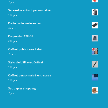
7
د.م.
Sac-à-dos antivol personnalisé
180
د.م.
Porte carte visite en cuir
47
د.م.
Disque dur 128 GB
240
د.م.
Coffret publicitaire Rabat
75
د.م.
Stylo clé USB avec Coffret
100
د.م.
Coffret personnalisé entreprise
130
د.م.
Sac papier shopping
7
د.م.