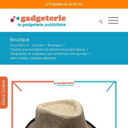
QTÉ MINIMUM 50 PIÈCES
Boutique
Vous êtes ici :
Accueil
/
Boutique
/
Textiles personnalisés et vêtements publicitaires
/
Casquettes et chapeaux personnalisés entreprises
/
Idée cadeau chapeau panama
Devis Gratuit