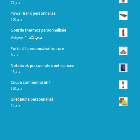
75
د.م.
Power Bank personnalisé
160
د.م.
Gourde thermos personnalisée
30
د.م.
25
د.م.
Porte clé personnalisé voiture
6
د.م.
Notebook personnalisé entreprises
45
د.م.
Coupe commémoratif
250
د.م.
Gilet Jaune personnalisé
15
د.م.