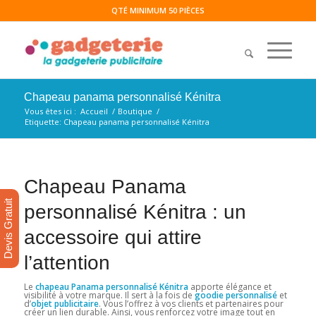
QTÉ MINIMUM 50 PIÈCES
Chapeau panama personnalisé Kénitra
Vous êtes ici :
Accueil
/
Boutique
/
Etiquette: Chapeau panama personnalisé Kénitra
Chapeau Panama
Devis Gratuit
personnalisé Kénitra : un
accessoire qui attire
l’attention
Le
chapeau Panama personnalisé Kénitra
apporte élégance et
visibilité à votre marque. Il sert à la fois de
goodie personnalisé
et
d’
objet publicitaire
. Vous l’offrez à vos clients et partenaires pour
créer un lien durable. Ainsi, vous renforcez votre image tout en