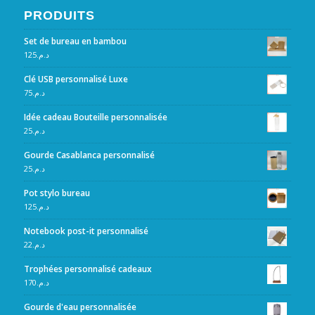
PRODUITS
Set de bureau en bambou
125
د.م.
Clé USB personnalisé Luxe
75
د.م.
Idée cadeau Bouteille personnalisée
25
د.م.
Gourde Casablanca personnalisé
25
د.م.
Pot stylo bureau
125
د.م.
Notebook post-it personnalisé
22
د.م.
Trophées personnalisé cadeaux
170
د.م.
Gourde d'eau personnalisée