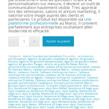
personnalisation sur mesure, il devient un outil de
communication hautement visible. Très apprécié
lors des séminaires, salons et actions marketing, il
valorise votre image auprès des clients et
partenaires. Ce produit est disponible via
une
plateforme professionnelle
au Maroc. Il convient
parfaitement aux entreprises souhaitant allier
modernité et efficacité.
Ajouter au panier
Catégorie :
Autres Goodies personnalisés
Étiquettes :
accessoires
personnalisés
,
Agence de goodies Casablanca
,
Agence de goodies
Kénitra
,
Agence de goodies Mohammadia
,
Agence de goodies Rabat
,
Agence de goodies Tanger
,
Article de publicité Rabat
,
Article
promotionnel personnalisé
,
cadeau d'entreprise personnalisé
,
Cadeau
fin d'année Maroc
,
Cadeau personnalisé Maroc
,
cadeau publicitaire
Maroc
,
cadeaux clients
,
Cadeaux d'entreprise maroc
,
Cadeaux
d’entreprises personnalisés
,
cadeaux de fin d’année entreprise
,
Cadeaux entreprise Agadir
,
Cadeaux entreprise Casablanca
,
Cadeaux
entreprise El Jadida
,
Cadeaux entreprise Rabat
,
cadeaux publicitaires
,
goodies personnalisés Casablanca
,
Goodies personnalisés Maroc
,
goodies salon professionnel
,
Grossiste objet publicitaire
,
idée cadeau
pro
,
Notebook A5 liège avec stylo Béni Mellal
,
Notebook A5 liège avec
stylo Casablanca
,
Notebook A5 liège avec stylo Dakhla
,
Notebook A5
liège avec stylo El Jadida
,
Notebook A5 liège avec stylo Fès
,
Notebook
A5 liège avec stylo Kénitra
,
Notebook A5 liège avec stylo Laâyoune
,
Notebook A5 liège avec stylo Marrakech
,
Notebook A5 liège avec stylo
Meknès
,
Notebook A5 liège avec stylo Mohammédia
,
Notebook A5
liège avec stylo Nador
,
Notebook A5 liège avec stylo Ouarzazate
,
Notebook A5 liège avec stylo Oujda
,
Notebook A5 liège avec stylo