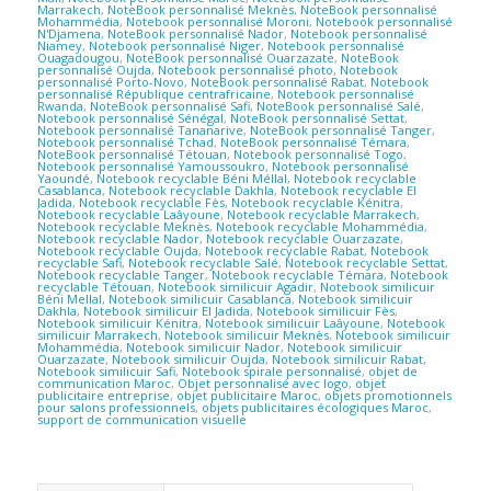
Marrakech
,
NoteBook personnalisé Meknès
,
NoteBook personnalisé
Mohammédia
,
Notebook personnalisé Moroni
,
Notebook personnalisé
N'Djamena
,
NoteBook personnalisé Nador
,
Notebook personnalisé
Niamey
,
Notebook personnalisé Niger
,
Notebook personnalisé
Ouagadougou
,
NoteBook personnalisé Ouarzazate
,
NoteBook
personnalisé Oujda
,
Notebook personnalisé photo
,
Notebook
personnalisé Porto-Novo
,
NoteBook personnalisé Rabat
,
Notebook
personnalisé République centrafricaine
,
Notebook personnalisé
Rwanda
,
NoteBook personnalisé Safi
,
NoteBook personnalisé Salé
,
Notebook personnalisé Sénégal
,
NoteBook personnalisé Settat
,
Notebook personnalisé Tananarive
,
NoteBook personnalisé Tanger
,
Notebook personnalisé Tchad
,
NoteBook personnalisé Témara
,
NoteBook personnalisé Tétouan
,
Notebook personnalisé Togo
,
Notebook personnalisé Yamoussoukro
,
Notebook personnalisé
Yaoundé
,
Notebook recyclable Béni Méllal
,
Notebook recyclable
Casablanca
,
Notebook recyclable Dakhla
,
Notebook recyclable El
Jadida
,
Notebook recyclable Fès
,
Notebook recyclable Kénitra
,
Notebook recyclable Laâyoune
,
Notebook recyclable Marrakech
,
Notebook recyclable Meknès
,
Notebook recyclable Mohammédia
,
Notebook recyclable Nador
,
Notebook recyclable Ouarzazate
,
Notebook recyclable Oujda
,
Notebook recyclable Rabat
,
Notebook
recyclable Safi
,
Notebook recyclable Salé
,
Notebook recyclable Settat
,
Notebook recyclable Tanger
,
Notebook recyclable Témara
,
Notebook
recyclable Tétouan
,
Notebook similicuir Agadir
,
Notebook similicuir
Béni Mellal
,
Notebook similicuir Casablanca
,
Notebook similicuir
Dakhla
,
Notebook similicuir El Jadida
,
Notebook similicuir Fès
,
Notebook similicuir Kénitra
,
Notebook similicuir Laâyoune
,
Notebook
similicuir Marrakech
,
Notebook similicuir Meknès
,
Notebook similicuir
Mohammédia
,
Notebook similicuir Nador
,
Notebook similicuir
Ouarzazate
,
Notebook similicuir Oujda
,
Notebook similicuir Rabat
,
Notebook similicuir Safi
,
Notebook spirale personnalisé
,
objet de
communication Maroc
,
Objet personnalisé avec logo
,
objet
publicitaire entreprise
,
objet publicitaire Maroc
,
objets promotionnels
pour salons professionnels
,
objets publicitaires écologiques Maroc
,
support de communication visuelle