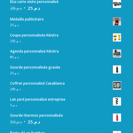
Etui carte visite personnalisé
28
د.م.
25
د.م.
Médaille publicitaire
25
د.م.
Coupe personnalisée Kénitra
250
د.م.
Agenda personnalisé Kénitra
80
د.م.
Gourde personnalisée gravée
25
د.م.
Coffret personnalisé Casablanca
240
د.م.
Lan yard personnalisé entreprise
5
د.م.
Gourde thermos personnalisée
30
د.م.
25
د.م.
Porte clé en Bambou