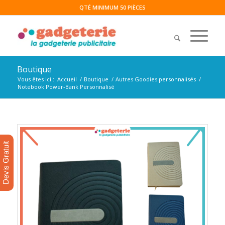
QTÉ MINIMUM 50 PIÈCES
Boutique
Vous êtes ici :
Accueil
/
Boutique
/
Autres Goodies personnalisés
/
Notebook Power-Bank Personnalisé
Devis Gratuit