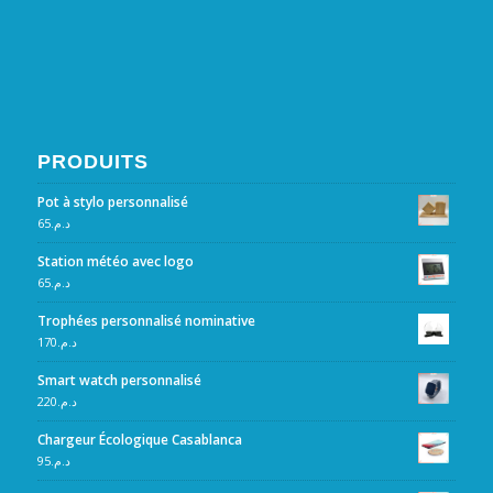
PRODUITS
Pot à stylo personnalisé
65
د.م.
Station météo avec logo
65
د.م.
Trophées personnalisé nominative
170
د.م.
Smart watch personnalisé
220
د.م.
Chargeur Écologique Casablanca
95
د.م.