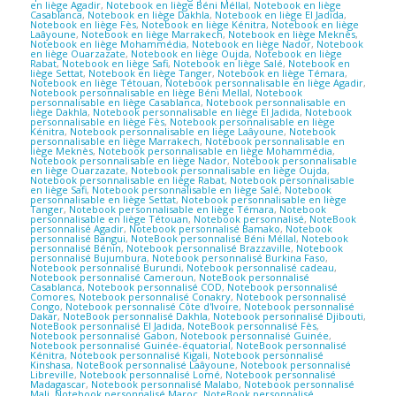
en liège Agadir
,
Notebook en liège Béni Méllal
,
Notebook en liège
Casablanca
,
Notebook en liège Dakhla
,
Notebook en liège El Jadida
,
Notebook en liège Fès
,
Notebook en liège Kénitra
,
Notebook en liège
Laâyoune
,
Notebook en liège Marrakech
,
Notebook en liège Meknès
,
Notebook en liège Mohammédia
,
Notebook en liège Nador
,
Notebook
en liège Ouarzazate
,
Notebook en liège Oujda
,
Notebook en liège
Rabat
,
Notebook en liège Safi
,
Notebook en liège Salé
,
Notebook en
liège Settat
,
Notebook en liège Tanger
,
Notebook en liège Témara
,
Notebook en liège Tétouan
,
Notebook personnalisable en liège Agadir
,
Notebook personnalisable en liège Béni Mellal
,
Notebook
personnalisable en liège Casablanca
,
Notebook personnalisable en
liège Dakhla
,
Notebook personnalisable en liège El Jadida
,
Notebook
personnalisable en liège Fès
,
Notebook personnalisable en liège
Kénitra
,
Notebook personnalisable en liège Laâyoune
,
Notebook
personnalisable en liège Marrakech
,
Notebook personnalisable en
liège Meknès
,
Notebook personnalisable en liège Mohammédia
,
Notebook personnalisable en liège Nador
,
Notebook personnalisable
en liège Ouarzazate
,
Notebook personnalisable en liège Oujda
,
Notebook personnalisable en liège Rabat
,
Notebook personnalisable
en liège Safi
,
Notebook personnalisable en liège Salé
,
Notebook
personnalisable en liège Settat
,
Notebook personnalisable en liège
Tanger
,
Notebook personnalisable en liège Témara
,
Notebook
personnalisable en liège Tétouan
,
Notebook personnalisé
,
NoteBook
personnalisé Agadir
,
Notebook personnalisé Bamako
,
Notebook
personnalisé Bangui
,
NoteBook personnalisé Béni Méllal
,
Notebook
personnalisé Bénin
,
Notebook personnalisé Brazzaville
,
Notebook
personnalisé Bujumbura
,
Notebook personnalisé Burkina Faso
,
Notebook personnalisé Burundi
,
Notebook personnalisé cadeau
,
Notebook personnalisé Cameroun
,
NoteBook personnalisé
Casablanca
,
Notebook personnalisé COD
,
Notebook personnalisé
Comores
,
Notebook personnalisé Conakry
,
Notebook personnalisé
Congo
,
Notebook personnalisé Côte d'Ivoire
,
Notebook personnalisé
Dakar
,
NoteBook personnalisé Dakhla
,
Notebook personnalisé Djibouti
,
NoteBook personnalisé El Jadida
,
NoteBook personnalisé Fès
,
Notebook personnalisé Gabon
,
Notebook personnalisé Guinée
,
Notebook personnalisé Guinée-équatorial
,
NoteBook personnalisé
Kénitra
,
Notebook personnalisé Kigali
,
Notebook personnalisé
Kinshasa
,
NoteBook personnalisé Laâyoune
,
Notebook personnalisé
Libreville
,
Notebook personnalisé Lomé
,
Notebook personnalisé
Madagascar
,
Notebook personnalisé Malabo
,
Notebook personnalisé
Mali
,
Notebook personnalisé Maroc
,
NoteBook personnalisé