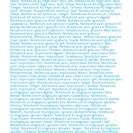
Rabat
,
Notebook A5 liège avec stylo Safi
,
Notebook A5 liège avec stylo
Salé
,
Notebook A5 liège avec stylo Settat
,
Notebook A5 liège avec stylo
Tanger
,
Notebook A5 liège avec stylo Témara
,
Notebook A5 liège avec
stylo Tétouan
,
Notebook A5 similicuir Salé
,
Notebook A5 similicuir
Settat
,
Notebook A5 similicuir Tanger
,
Notebook A5 similicuir Témara
,
Notebook A5 similicuir Tétouan
,
Notebook avec gravure Agadir
,
Notebook avec gravure Béni Méllal
,
Notebook avec gravure
Casablanca
,
Notebook avec gravure Dakhla
,
Notebook avec gravure El
Jadida
,
Notebook avec gravure Fès
,
Notebook avec gravure Kénitra
,
Notebook avec gravure Laâyoune
,
Notebook avec gravure Marrakech
,
Notebook avec gravure Meknès
,
Notebook avec gravure
Mohammédia
,
Notebook avec gravure Nador
,
Notebook avec gravure
Ouarzazate
,
Notebook avec gravure Oujda
,
Notebook avec gravure
Rabat
,
Notebook avec gravure Safi
,
Notebook avec gravure Salé
,
Notebook avec gravure Settat
,
Notebook avec gravure Tanger
,
Notebook avec gravure Témara
,
Notebook avec gravure Tétouan
,
Notebook avec impression Agadir
,
Notebook avec impression Béni
Mellal
,
Notebook avec impression Casablanca
,
Notebook avec
impression Dakhla
,
Notebook avec impression El Jadida
,
Notebook
avec impression Fès
,
Notebook avec impression Kénitra
,
Notebook
avec impression Laâyoune
,
Notebook avec impression Marrakech
,
Notebook avec impression Meknès
,
Notebook avec impression
Mohammédia
,
Notebook avec impression Nador
,
Notebook avec
impression Ouarzazate
,
Notebook avec impression Oujda
,
Notebook
avec impression Rabat
,
Notebook avec impression Safi
,
Notebook avec
impression Salé
,
Notebook avec impression Settat
,
Notebook avec
impression Tanger
,
Notebook avec impression Témara
,
Notebook
avec impression Tétouan
,
Notebook écologique
,
Notebook
écologiques spirales Agadir
,
Notebook écologiques spirales Béni
Mellal
,
Notebook écologiques spirales Casablanca
,
Notebook
écologiques spirales Dakhla
,
Notebook écologiques spirales El Jadida
,
Notebook écologiques spirales Fès
,
Notebook écologiques spirales
Kénitra
,
Notebook écologiques spirales Laâyoune
,
Notebook
écologiques spirales Marrakech
,
Notebook écologiques spirales
Meknès
,
Notebook écologiques spirales Mohammédia
,
Notebook
écologiques spirales Nador
,
Notebook écologiques spirales
Ouarzazate
,
Notebook écologiques spirales Oujda
,
Notebook
écologiques spirales Rabat
,
Notebook écologiques spirales Safi
,
Notebook écologiques spirales Salé
,
Notebook écologiques spirales
Settat
,
Notebook écologiques spirales Tanger
,
Notebook écologiques
spirales Témara
,
Notebook écologiques spirales Tétouan
,
Notebook