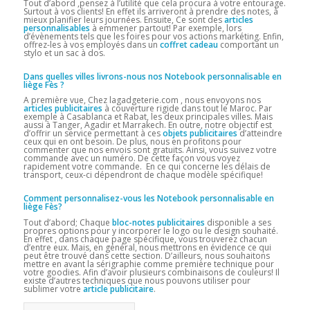
Tout d’abord ,pensez à l’utilité que cela procura à votre entourage.
Surtout à vos clients! En effet ils arriveront à prendre des notes, à
mieux planifier leurs journées. Ensuite, Ce sont des
articles
personnalisables
à emmener partout! Par exemple, lors
d’évènements tels que les foires pour vos actions markéting. Enfin,
offrez-les à vos employés dans un
coffret cadeau
comportant un
stylo et un sac à dos.
Dans quelles villes livrons-nous nos Notebook personnalisable en
liège Fès
?
A première vue, Chez lagadgeterie.com , nous envoyons nos
articles publicitaires
à couverture rigide dans tout le Maroc. Par
exemple à Casablanca et Rabat, les deux principales villes. Mais
aussi à Tanger, Agadir et Marrakech. En outre, notre objectif est
d’offrir un service permettant à ces
objets publicitaires
d’atteindre
ceux qui en ont besoin. De plus, nous en profitons pour
commenter que nos envois sont gratuits. Ainsi, vous suivez votre
commande avec un numéro. De cette façon vous voyez
rapidement votre commande. En ce qui concerne les délais de
transport, ceux-ci dépendront de chaque modèle spécifique!
Comment personnalisez-vous les Notebook personnalisable en
liège Fès?
Tout d’abord; Chaque
bloc-notes publicitaires
disponible a ses
propres options pour y incorporer le logo ou le design souhaité.
En effet , dans chaque page spécifique, vous trouverez chacun
d’entre eux. Mais, en général, nous mettrons en évidence ce qui
peut être trouvé dans cette section. D’ailleurs, nous souhaitons
mettre en avant la sérigraphie comme première technique pour
votre goodies. Afin d’avoir plusieurs combinaisons de couleurs! Il
existe d’autres techniques que nous pouvons utiliser pour
sublimer votre
article publicitaire
.