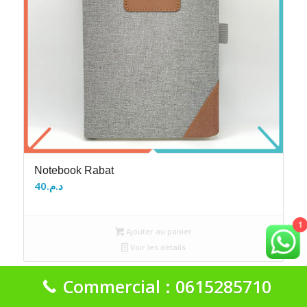
Notebook Rabat
40
د.م.
1
Ajouter au panier
Voir les détails
Commercial : 0615285710