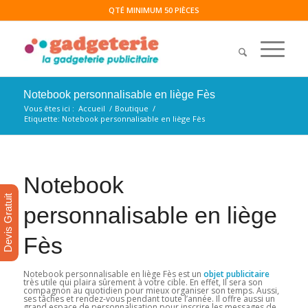
QTÉ MINIMUM 50 PIÈCES
Notebook personnalisable en liège Fès
Vous êtes ici :
Accueil
/
Boutique
/
Etiquette: Notebook personnalisable en liège Fès
Notebook
Devis Gratuit
personnalisable en liège
Fès
Notebook personnalisable en liège Fès est un
objet publicitaire
très utile qui plaira sûrement à votre cible. En effet, Il sera son
compagnon au quotidien pour mieux organiser son temps. Aussi,
ses tâches et rendez-vous pendant toute l’année. Il offre aussi un
grand espace de personnalisation pour inscrire les messages de