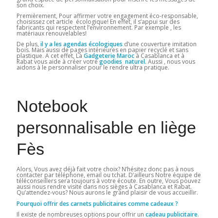
son choix.
Premièrement, Pour affirmer votre engagement éco-responsable,
choisissez cet article écologique! En effet, il s’appui sur des
fabricants qui respectent l’environnement. Par exemple , les
matériaux renouvelables!
De plus,
il y a les agendas écologiques
d’une couverture imitation
bois. Mais aussi de pages intérieures en papier recyclé et sans
plastique. A cet effet, La
Gadgeterie Maroc
à Casablanca et à
Rabat vous aide à créer votre
goodies naturel.
Aussi , nous vous
aidons à le personnaliser pour le rendre ultra pratique.
Notebook
personnalisable en liège
Fès
Alors, Vous avez déjà fait votre choix? N’hésitez donc pas à nous
contacter par téléphone, email ou tchat. D’ailleurs Notre équipe de
téléconseillers sera toujours à votre écoute. En outre, Vous pouvez
aussi nous rendre visite dans nos sièges à Casablanca et Rabat.
Qu’attendez-vous? Nous aurons le grand plaisir de vous accueillir.
Pourquoi offrir des carnets publicitaires comme cadeaux ?
Il existe de nombreuses options pour offrir un
cadeau publicitaire
.