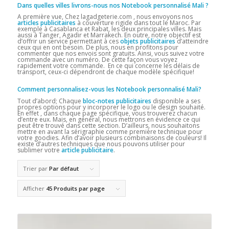
Dans quelles villes livrons-nous nos Notebook personnalisé Mali
?
A première vue, Chez lagadgeterie.com , nous envoyons nos
articles publicitaires
à couverture rigide dans tout le Maroc. Par
exemple à Casablanca et Rabat, les deux principales villes. Mais
aussi à Tanger, Agadir et Marrakech. En outre, notre objectif est
d’offrir un service permettant à ces
objets publicitaires
d’atteindre
ceux qui en ont besoin. De plus, nous en profitons pour
commenter que nos envois sont gratuits. Ainsi, vous suivez votre
commande avec un numéro. De cette façon vous voyez
rapidement votre commande. En ce qui concerne les délais de
transport, ceux-ci dépendront de chaque modèle spécifique!
Comment personnalisez-vous les Notebook personnalisé Mali?
Tout d’abord; Chaque
bloc-notes publicitaires
disponible a ses
propres options pour y incorporer le logo ou le design souhaité.
En effet , dans chaque page spécifique, vous trouverez chacun
d’entre eux. Mais, en général, nous mettrons en évidence ce qui
peut être trouvé dans cette section. D’ailleurs, nous souhaitons
mettre en avant la sérigraphie comme première technique pour
votre goodies. Afin d’avoir plusieurs combinaisons de couleurs! Il
existe d’autres techniques que nous pouvons utiliser pour
sublimer votre
article publicitaire
.
Trier par
Par défaut
Afficher
45 Produits par page