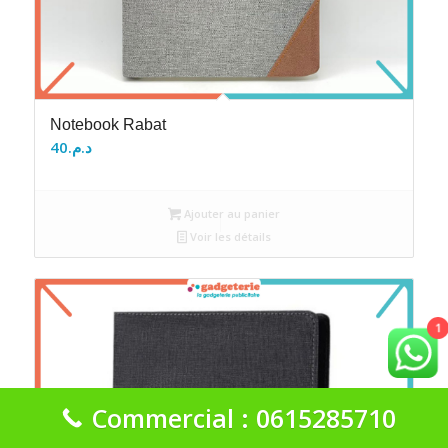
Notebook Rabat
40
د.م.
Ajouter au panier
Voir les détails
1
Commercial : 0615285710