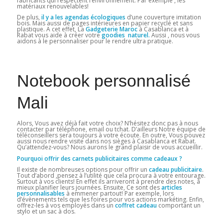
fabricants qui respectent l’environnement. Par exemple , les
matériaux renouvelables!
De plus,
il y a les agendas écologiques
d’une couverture imitation
bois. Mais aussi de pages intérieures en papier recyclé et sans
plastique. A cet effet, La
Gadgeterie Maroc
à Casablanca et à
Rabat vous aide à créer votre
goodies naturel.
Aussi , nous vous
aidons à le personnaliser pour le rendre ultra pratique.
Notebook personnalisé
Mali
Alors, Vous avez déjà fait votre choix? N’hésitez donc pas à nous
contacter par téléphone, email ou tchat. D’ailleurs Notre équipe de
téléconseillers sera toujours à votre écoute. En outre, Vous pouvez
aussi nous rendre visite dans nos sièges à Casablanca et Rabat.
Qu’attendez-vous? Nous aurons le grand plaisir de vous accueillir.
Pourquoi offrir des carnets publicitaires comme cadeaux ?
Il existe de nombreuses options pour offrir un
cadeau publicitaire
.
Tout d’abord ,pensez à l’utilité que cela procura à votre entourage.
Surtout à vos clients! En effet ils arriveront à prendre des notes, à
mieux planifier leurs journées. Ensuite, Ce sont des
articles
personnalisables
à emmener partout! Par exemple, lors
d’évènements tels que les foires pour vos actions markéting. Enfin,
offrez-les à vos employés dans un
coffret cadeau
comportant un
stylo et un sac à dos.