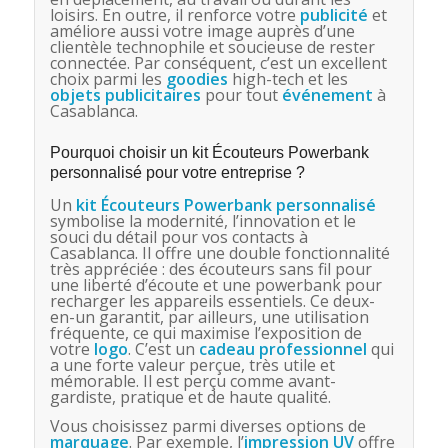
loisirs. En outre, il renforce votre
publicité
et
améliore aussi votre image auprès d’une
clientèle technophile et soucieuse de rester
connectée. Par conséquent, c’est un excellent
choix parmi les
goodies
high-tech et les
objets publicitaires
pour tout
événement
à
Casablanca.
Pourquoi choisir un kit Écouteurs Powerbank
personnalisé pour votre entreprise ?
Un
kit Écouteurs Powerbank personnalisé
symbolise la modernité, l’innovation et le
souci du détail pour vos contacts à
Casablanca. Il offre une double fonctionnalité
très appréciée : des écouteurs sans fil pour
une liberté d’écoute et une powerbank pour
recharger les appareils essentiels. Ce deux-
en-un garantit, par ailleurs, une utilisation
fréquente, ce qui maximise l’exposition de
votre
logo
. C’est un
cadeau professionnel
qui
a une forte valeur perçue, très utile et
mémorable. Il est perçu comme avant-
gardiste, pratique et de haute qualité.
Vous choisissez parmi diverses options de
marquage
. Par exemple, l’
impression UV
offre