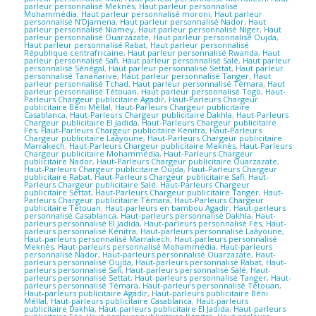
parleur personnalisé Meknès
,
Haut parleur personnalisé
Mohammédia
,
Haut parleur personnalisé moroni
,
Haut parleur
personnalisé N’Djamena
,
Haut parleur personnalisé Nador
,
Haut
parleur personnalisé Niamey
,
Haut parleur personnalisé Niger
,
Haut
parleur personnalisé Ouarzazate
,
Haut parleur personnalisé Oujda
,
Haut parleur personnalisé Rabat
,
Haut parleur personnalisé
République centrafricaine
,
Haut parleur personnalisé Rwanda
,
Haut
parleur personnalisé Safi
,
Haut parleur personnalisé Salé
,
Haut parleur
personnalisé Sénégal
,
Haut parleur personnalisé Settat
,
Haut parleur
personnalisé Tananarive
,
Haut parleur personnalisé Tanger
,
Haut
parleur personnalisé Tchad
,
Haut parleur personnalisé Témara
,
Haut
parleur personnalisé Tétouan
,
Haut parleur personnalisé Togo
,
Haut-
Parleurs Chargeur publicitaire Agadir
,
Haut-Parleurs Chargeur
publicitaire Béni Méllal
,
Haut-Parleurs Chargeur publicitaire
Casablanca
,
Haut-Parleurs Chargeur publicitaire Dakhla
,
Haut-Parleurs
Chargeur publicitaire El Jadida
,
Haut-Parleurs Chargeur publicitaire
Fès
,
Haut-Parleurs Chargeur publicitaire Kénitra
,
Haut-Parleurs
Chargeur publicitaire Laâyoune
,
Haut-Parleurs Chargeur publicitaire
Marrakech
,
Haut-Parleurs Chargeur publicitaire Meknès
,
Haut-Parleurs
Chargeur publicitaire Mohammédia
,
Haut-Parleurs Chargeur
publicitaire Nador
,
Haut-Parleurs Chargeur publicitaire Ouarzazate
,
Haut-Parleurs Chargeur publicitaire Oujda
,
Haut-Parleurs Chargeur
publicitaire Rabat
,
Haut-Parleurs Chargeur publicitaire Safi
,
Haut-
Parleurs Chargeur publicitaire Salé
,
Haut-Parleurs Chargeur
publicitaire Settat
,
Haut-Parleurs Chargeur publicitaire Tanger
,
Haut-
Parleurs Chargeur publicitaire Témara
,
Haut-Parleurs Chargeur
publicitaire Tétouan
,
Haut-parleurs en bambou Agadir
,
Haut-parleurs
personnalisé Casablanca
,
Haut-parleurs personnalisé Dakhla
,
Haut-
parleurs personnalisé El Jadida
,
Haut-parleurs personnalisé Fès
,
Haut-
parleurs personnalisé Kénitra
,
Haut-parleurs personnalisé Laâyoune
,
Haut-parleurs personnalisé Marrakech
,
Haut-parleurs personnalisé
Meknès
,
Haut-parleurs personnalisé Mohammédia
,
Haut-parleurs
personnalisé Nador
,
Haut-parleurs personnalisé Ouarzazate
,
Haut-
parleurs personnalisé Oujda
,
Haut-parleurs personnalisé Rabat
,
Haut-
parleurs personnalisé Safi
,
Haut-parleurs personnalisé Salé
,
Haut-
parleurs personnalisé Settat
,
Haut-parleurs personnalisé Tanger
,
Haut-
parleurs personnalisé Témara
,
Haut-parleurs personnalisé Tétouan
,
Haut-parleurs publicitaire Agadir
,
Haut-parleurs publicitaire Béni
Méllal
,
Haut-parleurs publicitaire Casablanca
,
Haut-parleurs
publicitaire Dakhla
,
Haut-parleurs publicitaire El Jadida
,
Haut-parleurs