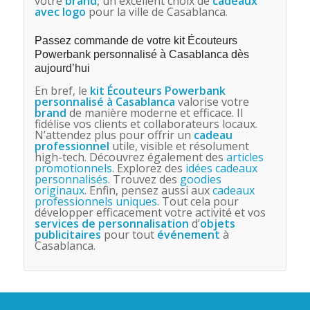
votre
brand
, un excellent choix de
cadeaux
avec logo
pour la ville de Casablanca.
Passez commande de votre kit Écouteurs
Powerbank personnalisé à Casablanca dès
aujourd’hui
En bref, le
kit Écouteurs Powerbank
personnalisé à Casablanca
valorise votre
brand
de manière moderne et efficace. Il
fidélise vos clients et collaborateurs locaux.
N’attendez plus pour offrir un
cadeau
professionnel
utile, visible et résolument
high-tech. Découvrez également des
articles
promotionnels
. Explorez des
idées cadeaux
personnalisés
. Trouvez des
goodies
originaux
. Enfin, pensez aussi aux
cadeaux
professionnels uniques
. Tout cela pour
développer efficacement votre activité et vos
services de personnalisation
d’
objets
publicitaires
pour tout
événement
à
Casablanca.