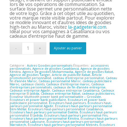
lors de vos opérations de communication. Sa
surface lisse permet une personnalisation nette
de votre logo. Grâce à cet objet utile au quotidien,
votre marque reste visible partout. Pour explorer
ce modèle innovant et d’autres idées de goodies
high-tech au Maroc, visitez
la-gadgeterie.com
.
Idéal pour vos campagnes à Casablanca ou vos
cadeaux d’entreprise haut de gamme.
Ajouter au panier
Catégorie :
Autres Goodies personnalisés
Étiquettes :
accessoires
personnalisés
,
Agence de goodies Casablanca
,
Agence de goodies
Kénitra
,
Agence de goodies Mohammadia
,
Agence de goodies Rabat
,
Agence de goodies Tanger
,
Article de publicité Rabat
,
Article
promotionnel personnalisé
,
cadeau d'entreprise personnalisé
,
Cadeau
fin d'année Maroc
,
Cadeau personnalisé Maroc
,
cadeau publicitaire
Maroc
,
cadeaux clients
,
Cadeaux d'entreprise maroc
,
Cadeaux
d’entreprises personnalisés
,
cadeaux de fin d’année entreprise
,
Cadeaux entreprise Agadir
,
Cadeaux entreprise Casablanca
,
Cadeaux
entreprise El Jadida
,
Cadeaux entreprise Rabat
,
cadeaux publicitaires
,
Écouteur bluetooth power bank personnalisable – Grossiste
,
Ecouteurs et power bank publicitaire
,
Ecouteurs et power bank
publicitaire personnalisé
,
Écouteurs haut-parleurs
,
Écouteurs haut-
parleurs personnalisé Agadir
,
Écouteurs haut-parleurs personnalisé
Béni Méllal
,
Écouteurs haut-parleurs personnalisé Casablanca
,
Écouteurs haut-parleurs personnalisé Dakhla
,
Écouteurs haut-parleurs
personnalisé El Jadida
,
Écouteurs haut-parleurs personnalisé Fès
,
Écouteurs haut-parleurs personnalisé Kénitra
,
Écouteurs haut-parleurs
personnalisé Laâyoune
,
Écouteurs haut-parleurs personnalisé
Marrakech
,
Écouteurs haut-parleurs personnalisé Meknès
,
Écouteurs