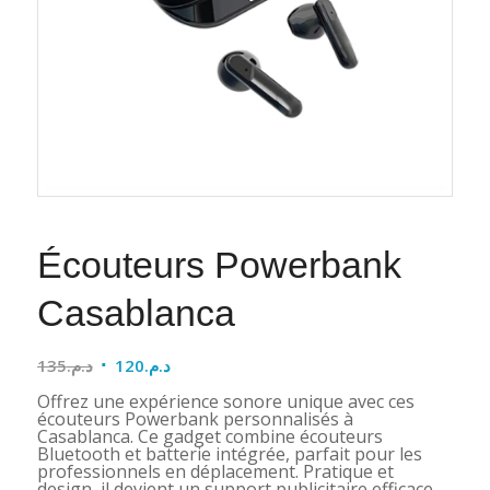
Écouteurs Powerbank
Casablanca
Le
Le
135
د.م.
120
د.م.
prix
prix
Offrez une expérience sonore unique avec ces
initial
actuel
écouteurs Powerbank personnalisés à
Casablanca. Ce gadget combine écouteurs
était :
est :
Bluetooth et batterie intégrée, parfait pour les
د.م.120.
د.م.135.
professionnels en déplacement. Pratique et
design, il devient un support publicitaire efficace