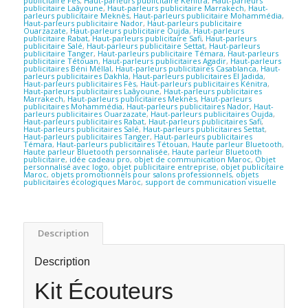
publicitaire Fès
,
Haut-parleurs publicitaire Kénitra
,
Haut-parleurs
publicitaire Laâyoune
,
Haut-parleurs publicitaire Marrakech
,
Haut-
parleurs publicitaire Meknès
,
Haut-parleurs publicitaire Mohammédia
,
Haut-parleurs publicitaire Nador
,
Haut-parleurs publicitaire
Ouarzazate
,
Haut-parleurs publicitaire Oujda
,
Haut-parleurs
publicitaire Rabat
,
Haut-parleurs publicitaire Safi
,
Haut-parleurs
publicitaire Salé
,
Haut-parleurs publicitaire Settat
,
Haut-parleurs
publicitaire Tanger
,
Haut-parleurs publicitaire Témara
,
Haut-parleurs
publicitaire Tétouan
,
Haut-parleurs publicitaires Agadir
,
Haut-parleurs
publicitaires Béni Méllal
,
Haut-parleurs publicitaires Casablanca
,
Haut-
parleurs publicitaires Dakhla
,
Haut-parleurs publicitaires El Jadida
,
Haut-parleurs publicitaires Fès
,
Haut-parleurs publicitaires Kénitra
,
Haut-parleurs publicitaires Laâyoune
,
Haut-parleurs publicitaires
Marrakech
,
Haut-parleurs publicitaires Meknès
,
Haut-parleurs
publicitaires Mohammédia
,
Haut-parleurs publicitaires Nador
,
Haut-
parleurs publicitaires Ouarzazate
,
Haut-parleurs publicitaires Oujda
,
Haut-parleurs publicitaires Rabat
,
Haut-parleurs publicitaires Safi
,
Haut-parleurs publicitaires Salé
,
Haut-parleurs publicitaires Settat
,
Haut-parleurs publicitaires Tanger
,
Haut-parleurs publicitaires
Témara
,
Haut-parleurs publicitaires Tétouan
,
Haute parleur Bluetooth
,
Haute parleur Bluetooth personnalisée
,
Haute parleur Bluetooth
publicitaire
,
idée cadeau pro
,
objet de communication Maroc
,
Objet
personnalisé avec logo
,
objet publicitaire entreprise
,
objet publicitaire
Maroc
,
objets promotionnels pour salons professionnels
,
objets
publicitaires écologiques Maroc
,
support de communication visuelle
Description
Description
Kit Écouteurs