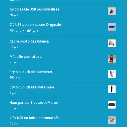
Goodies Clé USB personnalisée
50
د.م.
Clé USB personnalisée Originale
50
د.م.
48
د.م.
Cadre photo Casablanca
25
د.م.
Médaille publicitaire
25
د.م.
Stylo publicitaire lumineux
100
د.م.
Stylo publicitaire Métallique
6
د.م.
Haut parleur Bluetooth Maroc
65
د.م.
Clés USB en bois personnalisée
65
د.م.