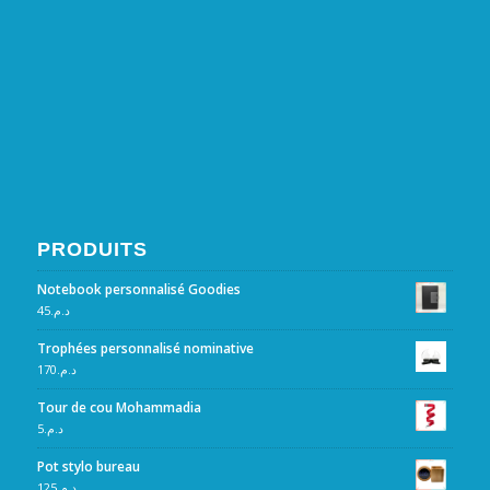
PRODUITS
Notebook personnalisé Goodies
45
د.م.
Trophées personnalisé nominative
170
د.م.
Tour de cou Mohammadia
5
د.م.
Pot stylo bureau
125
د.م.