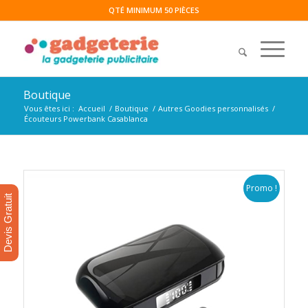
QTÉ MINIMUM 50 PIÈCES
Boutique
Vous êtes ici :
Accueil
/
Boutique
/
Autres Goodies personnalisés
/
Écouteurs Powerbank Casablanca
Promo !
Devis Gratuit