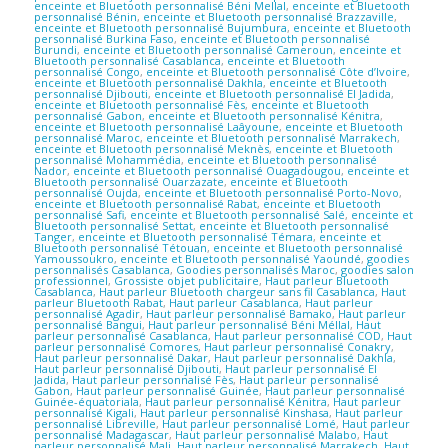
enceinte et Bluetooth personnalisé Béni Mellal
,
enceinte et Bluetooth
personnalisé Bénin
,
enceinte et Bluetooth personnalisé Brazzaville
,
enceinte et Bluetooth personnalisé Bujumbura
,
enceinte et Bluetooth
personnalisé Burkina Faso
,
enceinte et Bluetooth personnalisé
Burundi
,
enceinte et Bluetooth personnalisé Cameroun
,
enceinte et
Bluetooth personnalisé Casablanca
,
enceinte et Bluetooth
personnalisé Congo
,
enceinte et Bluetooth personnalisé Côte d’Ivoire
,
enceinte et Bluetooth personnalisé Dakhla
,
enceinte et Bluetooth
personnalisé Djibouti
,
enceinte et Bluetooth personnalisé El Jadida
,
enceinte et Bluetooth personnalisé Fès
,
enceinte et Bluetooth
personnalisé Gabon
,
enceinte et Bluetooth personnalisé Kénitra
,
enceinte et Bluetooth personnalisé Laâyoune
,
enceinte et Bluetooth
personnalisé Maroc
,
enceinte et Bluetooth personnalisé Marrakech
,
enceinte et Bluetooth personnalisé Meknès
,
enceinte et Bluetooth
personnalisé Mohammédia
,
enceinte et Bluetooth personnalisé
Nador
,
enceinte et Bluetooth personnalisé Ouagadougou
,
enceinte et
Bluetooth personnalisé Ouarzazate
,
enceinte et Bluetooth
personnalisé Oujda
,
enceinte et Bluetooth personnalisé Porto-Novo
,
enceinte et Bluetooth personnalisé Rabat
,
enceinte et Bluetooth
personnalisé Safi
,
enceinte et Bluetooth personnalisé Salé
,
enceinte et
Bluetooth personnalisé Settat
,
enceinte et Bluetooth personnalisé
Tanger
,
enceinte et Bluetooth personnalisé Témara
,
enceinte et
Bluetooth personnalisé Tétouan
,
enceinte et Bluetooth personnalisé
Yamoussoukro
,
enceinte et Bluetooth personnalisé Yaoundé
,
goodies
personnalisés Casablanca
,
Goodies personnalisés Maroc
,
goodies salon
professionnel
,
Grossiste objet publicitaire
,
Haut parleur Bluetooth
Casablanca
,
Haut parleur Bluetooth chargeur sans fil Casablanca
,
Haut
parleur Bluetooth Rabat
,
Haut parleur Casablanca
,
Haut parleur
personnalisé Agadir
,
Haut parleur personnalisé Bamako
,
Haut parleur
personnalisé Bangui
,
Haut parleur personnalisé Béni Méllal
,
Haut
parleur personnalisé Casablanca
,
Haut parleur personnalisé COD
,
Haut
parleur personnalisé Comores
,
Haut parleur personnalisé Conakry
,
Haut parleur personnalisé Dakar
,
Haut parleur personnalisé Dakhla
,
Haut parleur personnalisé Djibouti
,
Haut parleur personnalisé El
Jadida
,
Haut parleur personnalisé Fès
,
Haut parleur personnalisé
Gabon
,
Haut parleur personnalisé Guinée
,
Haut parleur personnalisé
Guinée-équatoriala
,
Haut parleur personnalisé Kénitra
,
Haut parleur
personnalisé Kigali
,
Haut parleur personnalisé Kinshasa
,
Haut parleur
personnalisé Libreville
,
Haut parleur personnalisé Lomé
,
Haut parleur
personnalisé Madagascar
,
Haut parleur personnalisé Malabo
,
Haut
parleur personnalisé Mali
,
Haut parleur personnalisé Marrakech
,
Haut