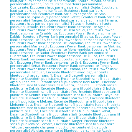
haut-parleurs personnalisé Mohammédia
,
Écouteurs haut-parleurs
personnalisé Nador
,
Écouteurs haut-parleurs personnalisé
Ouarzazate
,
Écouteurs haut-parleurs personnalisé Oujda
,
Écouteurs
haut-parleurs personnalisé Rabat
,
Écouteurs haut-parleurs
personnalisé Safi
,
Écouteurs haut-parleurs personnalisé Salé
,
Écouteurs haut-parleurs personnalisé Settat
,
Écouteurs haut-parleurs
personnalisé Tanger
,
Écouteurs haut-parleurs personnalisé Témara
,
Écouteurs haut-parleurs personnalisé Tétouan
,
Écouteurs haute
parleur Bluetooth
,
Écouteurs Power Bank personnalisé Agadir
,
Écouteurs Power Bank personnalisé Béni Méllal
,
Écouteurs Power
Bank personnalisé Casablanca
,
Écouteurs Power Bank personnalisé
Dakhla
,
Écouteurs Power Bank personnalisé El Jadida
,
Écouteurs Power
Bank personnalisé Fès
,
Écouteurs Power Bank personnalisé Kénitra
,
Écouteurs Power Bank personnalisé Laâyoune
,
Écouteurs Power Bank
personnalisé Marrakech
,
Écouteurs Power Bank personnalisé Meknès
,
Écouteurs Power Bank personnalisé Mohammédia
,
Écouteurs Power
Bank personnalisé Nador
,
Écouteurs Power Bank personnalisé
Ouarzazate
,
Écouteurs Power Bank personnalisé Oujda
,
Écouteurs
Power Bank personnalisé Rabat
,
Écouteurs Power Bank personnalisé
Safi
,
Écouteurs Power Bank personnalisé Salé
,
Écouteurs Power Bank
personnalisé Settat
,
Écouteurs Power Bank personnalisé Tanger
,
Écouteurs Power Bank personnalisé Témara
,
Écouteurs Power Bank
personnalisé Tétouan
,
Enceinte Bluetooth avec logo
,
enceinte
bluetooth chargeur sans fil
,
Enceinte Bluetooth personnalisée
,
Enceinte Bluetooth publicitaire
,
Enceinte Bluetooth sans fil publicitaire
Agadir
,
Enceinte Bluetooth sans fil publicitaire Béni Méllal
,
Enceinte
Bluetooth sans fil publicitaire Casablanca
,
Enceinte Bluetooth sans fil
publicitaire Dakhla
,
Enceinte Bluetooth sans fil publicitaire El Jadida
,
Enceinte Bluetooth sans fil publicitaire Fès
,
Enceinte Bluetooth sans fil
publicitaire Kénitra
,
Enceinte Bluetooth sans fil publicitaire Laâyoune
,
Enceinte Bluetooth sans fil publicitaire Marrakech
,
Enceinte Bluetooth
sans fil publicitaire Meknès
,
Enceinte Bluetooth sans fil publicitaire
Mohammédia
,
Enceinte Bluetooth sans fil publicitaire Nador
,
Enceinte
Bluetooth sans fil publicitaire Ouarzazate
,
Enceinte Bluetooth sans fil
publicitaire Oujda
,
Enceinte Bluetooth sans fil publicitaire Rabat
,
Enceinte Bluetooth sans fil publicitaire Safi
,
Enceinte Bluetooth sans fil
publicitaire Salé
,
Enceinte Bluetooth sans fil publicitaire Settat
,
Enceinte Bluetooth sans fil publicitaire Tanger
,
Enceinte Bluetooth
sans fil publicitaire Témara
,
Enceinte Bluetooth sans fil publicitaire
Tétouan
,
enceinte chargeur induction
,
enceinte et Bluetooth
personnalisé Abidjan
,
enceinte et Bluetooth personnalisé Agadir
,