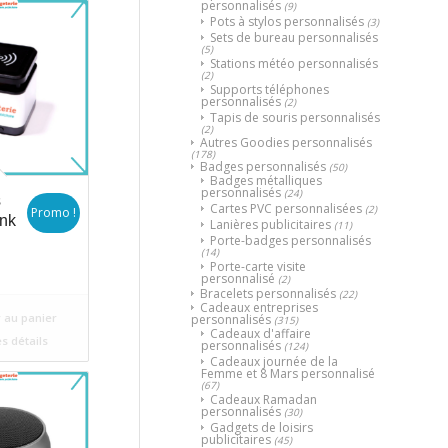
personnalisés
(9)
Pots à stylos personnalisés
(3)
Sets de bureau personnalisés
(5)
Stations météo personnalisés
(2)
Supports téléphones
personnalisés
(2)
Tapis de souris personnalisés
(2)
Autres Goodies personnalisés
(178)
Badges personnalisés
(50)
Badges métalliques
personnalisés
(24)
s
Cartes PVC personnalisées
(2)
Promo !
nk
Lanières publicitaires
(11)
Porte-badges personnalisés
(14)
ix
Porte-carte visite
personnalisé
(2)
itial
Bracelets personnalisés
(22)
Cadeaux entreprises
uel
ait :
 au panier
personnalisés
(315)
Cadeaux d'affaire
:
د.م.100.
es détails
personnalisés
(124)
د.م.95.
Cadeaux journée de la
Femme et 8 Mars personnalisé
(67)
Cadeaux Ramadan
personnalisés
(30)
Gadgets de loisirs
publicitaires
(45)