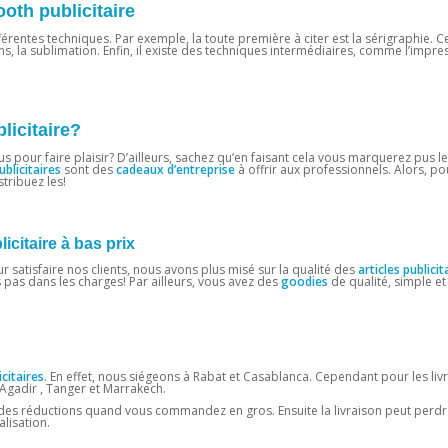
oth publicitaire
différentes techniques. Par exemple, la toute première à citer est la sérigraphie. C
, la sublimation. Enfin, il existe des techniques intermédiaires, comme l’impres
licitaire?
ous pour faire plaisir? D’ailleurs, sachez qu’en faisant cela vous marquerez pus le
blicitaires
sont des
cadeaux
d’entreprise
à offrir aux professionnels. Alors, po
tribuez les!
citaire à bas prix
 satisfaire nos clients, nous avons plus misé sur la qualité des
articles
publicit
pas dans les charges! Par ailleurs, vous avez des
goodies
de qualité, simple et 
citaires
. En effet, nous siégeons à Rabat et Casablanca. Cependant pour les liv
 Agadir , Tanger et Marrakech.
z des réductions quand vous commandez en gros. Ensuite la livraison peut perdre
lisation.