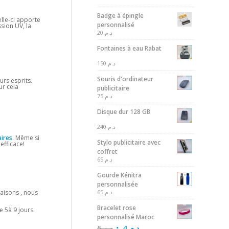
Badge à épingle
elle-ci apporte
personnalisé
sion UV, la
20
د.م.
Fontaines à eau Rabat
150
د.م.
Souris d'ordinateur
urs esprits.
ur cela
publicitaire
75
د.م.
Disque dur 128 GB
240
د.م.
aires
. Même si
Stylo publicitaire avec
efficace!
coffret
65
د.م.
Gourde Kénitra
personnalisée
raisons , nous
65
د.م.
Bracelet rose
 5à 9 jours.
personnalisé Maroc
5
د.م.
4
د.م.