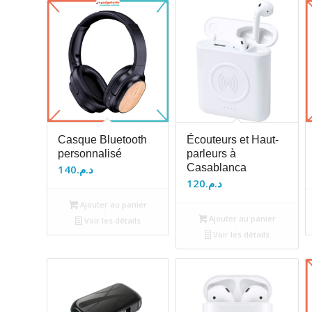
Casque Bluetooth
Écouteurs et Haut-
personnalisé
parleurs à
Casablanca
140
د.م.
120
د.م.
Ajouter au panier
Ajouter au panier
Voir les détails
Voir les détails