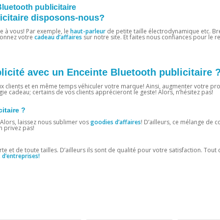
uetooth publicitaire
licitaire disposons-nous?
re à vous! Par exemple, le
haut-parleur
de petite taille électrodynamique etc. B
tionnez votre
cadeau d’affaires
sur notre site. Et faites nous confiances pour le re
licité avec un Enceinte Bluetooth publicitaire 
x clients et en même temps véhiculer votre marque! Ainsi, augmenter votre profi
gie cadeau; certains de vos clients apprécieront le geste! Alors, n’hésitez pas!
citaire ?
Alors, laissez nous sublimer vos
goodies d’affaires
! D’ailleurs, ce mélange de 
n privez pas!
e et de toute tailles. D’ailleurs ils sont de qualité pour votre satisfaction. Tout 
d’entreprises!