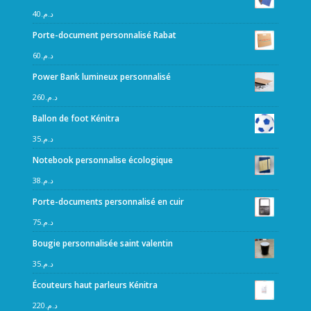
40
د.م.
Porte-document personnalisé Rabat
60
د.م.
Power Bank lumineux personnalisé
260
د.م.
Ballon de foot Kénitra
35
د.م.
Notebook personnalise écologique
38
د.م.
Porte-documents personnalisé en cuir
75
د.م.
Bougie personnalisée saint valentin
35
د.م.
Écouteurs haut parleurs Kénitra
220
د.م.