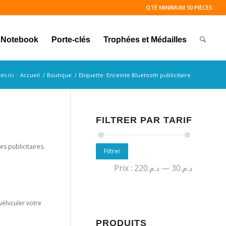
QTÉ MINIMUM 50 PIÈCES
Notebook
Porte-clés
Trophées et Médailles
s ici :
Accueil
/
Boutique
/
Etiquette: Enceinte Bluetooth publicitaire
FILTRER PAR TARIF
s publicitaires.
Filtrer
Prix :
د.م.220
—
د.م.30
 véhiculer votre
PRODUITS