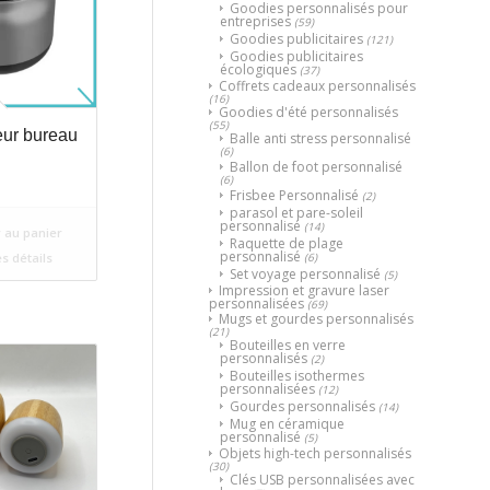
Goodies personnalisés pour
entreprises
(59)
Goodies publicitaires
(121)
Goodies publicitaires
écologiques
(37)
Coffrets cadeaux personnalisés
(16)
Goodies d'été personnalisés
(55)
eur bureau
Balle anti stress personnalisé
(6)
Ballon de foot personnalisé
(6)
Frisbee Personnalisé
(2)
parasol et pare-soleil
personnalisé
(14)
 au panier
Raquette de plage
personnalisé
(6)
es détails
Set voyage personnalisé
(5)
Impression et gravure laser
personnalisées
(69)
Mugs et gourdes personnalisés
(21)
Bouteilles en verre
personnalisés
(2)
Bouteilles isothermes
personnalisées
(12)
Gourdes personnalisés
(14)
Mug en céramique
personnalisé
(5)
Objets high-tech personnalisés
(30)
Clés USB personnalisées avec