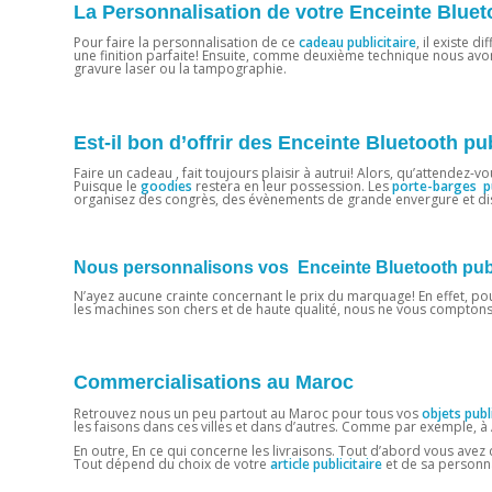
La Personnalisation de votre Enceinte Blueto
Pour faire la personnalisation de ce
cadeau publicitaire
, il existe 
une finition parfaite! Ensuite, comme deuxième technique nous avons
gravure laser ou la tampographie.
Est-il bon d’offrir des Enceinte Bluetooth pub
Faire un cadeau , fait toujours plaisir à autrui! Alors, qu’attendez-v
Puisque le
goodies
restera en leur possession. Les
porte-barges pu
organisez des congrès, des évènements de grande envergure et dis
Nous personnalisons vos Enceinte Bluetooth publi
N’ayez aucune crainte concernant le prix du marquage! En effet, pour
les machines son chers et de haute qualité, nous ne vous comptons 
Commercialisations au Maroc
Retrouvez nous un peu partout au Maroc pour tous vos
objets publi
les faisons dans ces villes et dans d’autres. Comme par exemple, à
En outre, En ce qui concerne les livraisons. Tout d’abord vous ave
Tout dépend du choix de votre
article publicitaire
et de sa personna