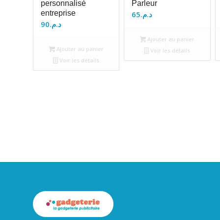
personnalisé
Parleur
entreprise
65
د.م.
90
د.م.
Ajouter au panier
Ajouter au panier
Voir les détails
Voir les détails