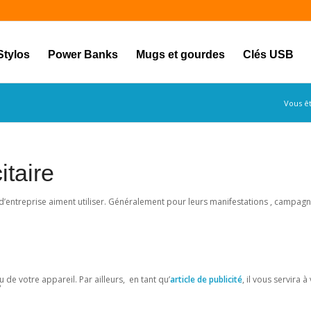
Stylos
Power Banks
Mugs et gourdes
Clés USB
Vous ête
itaire
entreprise aiment utiliser. Généralement pour leurs manifestations , campagne
u de votre appareil. Par ailleurs, en tant qu’
article de publicité
, il vous servira à
?