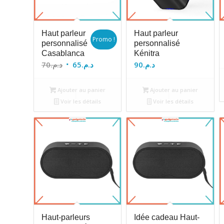
Haut parleur
Haut parleur
Promo !
personnalisé
personnalisé
Casablanca
Kénitra
Le
Le
70
د.م.
65
د.م.
90
د.م.
prix
prix
initial
actuel
Ajouter au panier
Ajouter au panier
était :
est :
Voir les détails
Voir les détails
د.م.65.
د.م.70.
Haut-parleurs
Idée cadeau Haut-