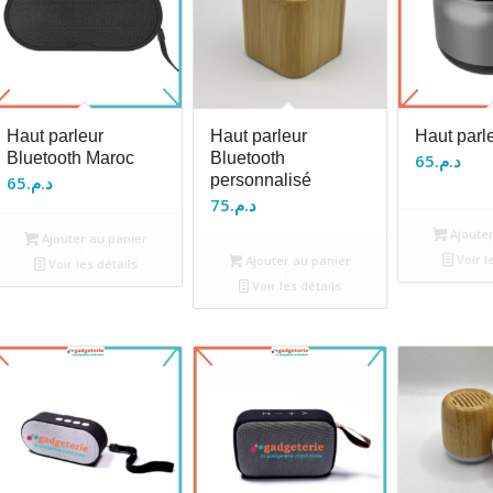
Haut parleur
Haut parleur
Haut parl
Bluetooth Maroc
Bluetooth
65
د.م.
personnalisé
65
د.م.
75
د.م.
Ajouter
Ajouter au panier
Voir l
Ajouter au panier
Voir les détails
Voir les détails