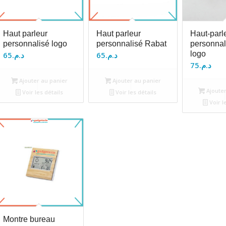
Haut parleur
Haut parleur
Haut-parl
personnalisé logo
personnalisé Rabat
personnal
logo
65
د.م.
65
د.م.
75
د.م.
Ajouter au panier
Ajouter au panier
Ajouter
Voir les détails
Voir les détails
Voir l
Montre bureau