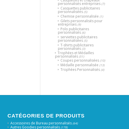
Casquettes et chapeaux
personnalisés entreprises
(7)
Casquettes publicitaires
personnalisées
(5)
Chemise personnalisée
(1)
Gilets personnalisés pour
entreprises
(9)
Polo publicitaires
personnalisés
(6)
serviettes publicitaires
personnalisées
(5)
T-shirts publicitaires
personnalisés
(3)
Trophées et Médailles
personnalisés
(51)
Coupes personnalisées
(10)
Médaille personnalisée
(13)
Trophées Personnalisés
(4)
CATÉGORIES DE PRODUITS
Accessoires de Bureau personnalisés
(64)
Autres Goodies personnalisés
(178)