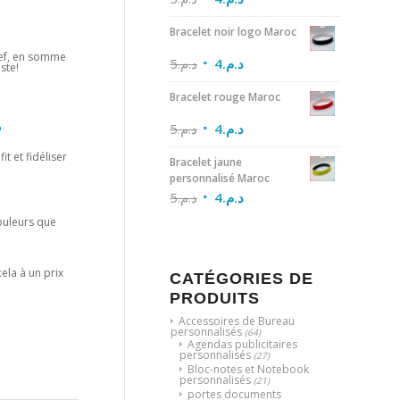
Bracelet noir logo Maroc
ref, en somme
5
د.م.
4
د.م.
ste!
Bracelet rouge Maroc
5
د.م.
4
د.م.
?
t et fidéliser
Bracelet jaune
personnalisé Maroc
5
د.م.
4
د.م.
couleurs que
cela à un prix
CATÉGORIES DE
PRODUITS
Accessoires de Bureau
personnalisés
(64)
Agendas publicitaires
personnalisés
(27)
Bloc-notes et Notebook
personnalisés
(21)
portes documents