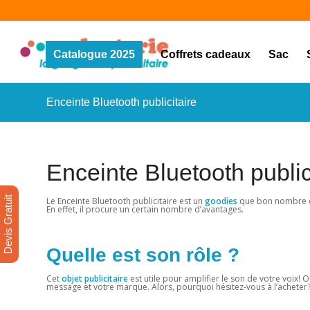
Catalogue 2025
Coffrets cadeaux
Sac
Enceinte Bluetooth publicitaire
Enceinte Bluetooth public
Devis Gratuit
Le Enceinte Bluetooth publicitaire est un
goodies
que bon nombre d’
En effet, il procure un certain nombre d’avantages.
Quelle est son rôle ?
Cet
objet publicitaire
est utile pour amplifier le son de votre voix! O
message et votre marque. Alors, pourquoi hésitez-vous à l’acheter