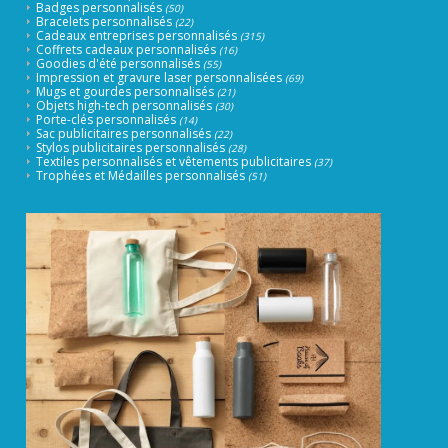
Badges personnalisés
(50)
Bracelets personnalisés
(22)
Cadeaux entreprises personnalisés
(315)
Coffrets cadeaux personnalisés
(16)
Goodies d'été personnalisés
(55)
Impression et gravure laser personnalisées
(69)
Mugs et gourdes personnalisés
(21)
Objets high-tech personnalisés
(30)
Porte-clés personnalisés
(14)
Sac publicitaires personnalisés
(22)
Stylos publicitaires personnalisés
(28)
Textiles personnalisés et vêtements publicitaires
(37)
Trophées et Médailles personnalisés
(51)