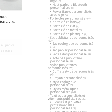
logo
(7)
Haut-parleurs Bluetooth
personnalisés
(9)
Power Banks personnalisés
avec logo
(8)
eurs
Porte-clés personnalisés
(14)
isé avec
porte clé en bois
(4)
Porte clé en cuir
(4)
Porte clé en métal
(6)
Porte clé en plastique
(1)
Sac publicitaires personnalisés
(22)
Sac écologique personnalisé
 au panier
(10)
sac papier personnalisé
(6)
es détails
Sacs à dos personnalisé
(6)
Tote bag publicitaire
personnalisé
(6)
Stylos publicitaires
personnalisés
(28)
Coffrets stylos personnalisés
(4)
Crayon personnalisé
(2)
stylo écologique
personnalisé
(2)
Stylos métalliques
personnalisés
(20)
Textiles personnalisés et
vêtements publicitaires
(37)
Blouses et jaquettes
professionnelles
personnalisées
(3)