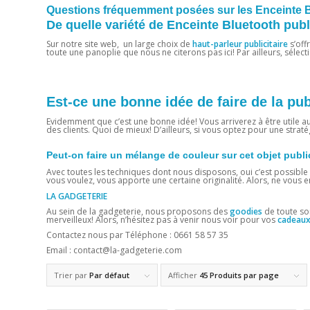
Questions fréquemment posées sur les Enceinte Bl
De quelle variété de Enceinte Bluetooth pub
Sur notre site web, un large choix de
haut-parleur
publicitaire
s’off
toute une panoplie que nous ne citerons pas ici! Par ailleurs, sélec
Est-ce une bonne idée de faire de la pub
Evidemment que c’est une bonne idée! Vous arriverez à être utile au
des clients. Quoi de mieux! D’ailleurs, si vous optez pour une straté
Peut-on faire un mélange de couleur sur cet objet publi
Avec toutes les techniques dont nous disposons, oui c’est possible 
vous voulez, vous apporte une certaine originalité. Alors, ne vous e
LA GADGETERIE
Au sein de la gadgeterie, nous proposons des
goodies
de toute sort
merveilleux! Alors, n’hésitez pas à venir nous voir pour vos
cadeaux 
Contactez nous par Téléphone : 0661 58 57 35
Email : contact@la-gadgeterie.com
Trier par
Par défaut
Afficher
45 Produits par page