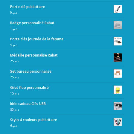
Porte clé publicitaire
9
د.م.
Badge personnalisé Rabat
1
د.م.
Porte clés journée de la femme
5
د.م.
Médaille personnalisé Rabat
25
د.م.
Set bureau personnalisé
25
د.م.
Gilet fluo personnalisé
15
د.م.
Idée cadeau Clés USB
50
د.م.
Stylo 4 couleurs publicitaire
6
د.م.