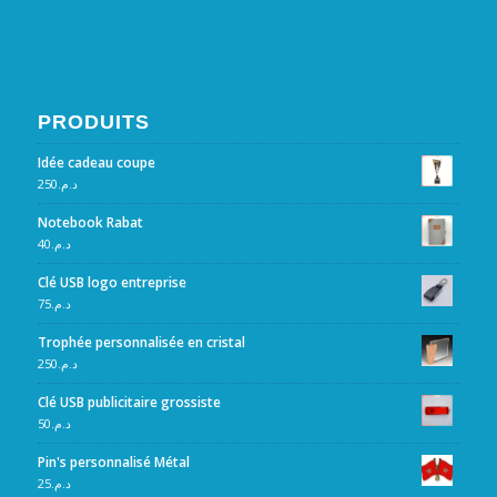
PRODUITS
Idée cadeau coupe
250
د.م.
Notebook Rabat
40
د.م.
Clé USB logo entreprise
75
د.م.
Trophée personnalisée en cristal
250
د.م.
Clé USB publicitaire grossiste
50
د.م.
Pin's personnalisé Métal
25
د.م.