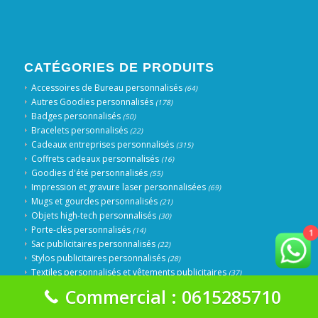
CATÉGORIES DE PRODUITS
Accessoires de Bureau personnalisés
(64)
Autres Goodies personnalisés
(178)
Badges personnalisés
(50)
Bracelets personnalisés
(22)
Cadeaux entreprises personnalisés
(315)
Coffrets cadeaux personnalisés
(16)
Goodies d'été personnalisés
(55)
Impression et gravure laser personnalisées
(69)
Mugs et gourdes personnalisés
(21)
Objets high-tech personnalisés
(30)
Porte-clés personnalisés
(14)
1
Sac publicitaires personnalisés
(22)
Stylos publicitaires personnalisés
(28)
Textiles personnalisés et vêtements publicitaires
(37)
Trophées et Médailles personnalisés
(51)
Commercial : 0615285710