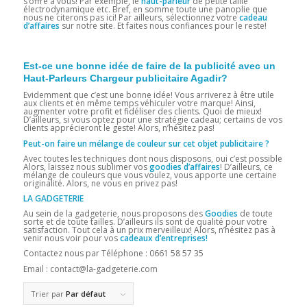
s’offre à vous! Par exemple, le
haut-parleur
de petite taille
électrodynamique etc. Bref, en somme toute une panoplie que
nous ne citerons pas ici! Par ailleurs, sélectionnez votre
cadeau
d’affaires
sur notre site. Et faites nous confiances pour le reste!
Est-ce une bonne idée de faire de la publicité avec un
Haut-Parleurs Chargeur publicitaire Agadir?
Evidemment que c’est une bonne idée! Vous arriverez à être utile
aux clients et en même temps véhiculer votre marque! Ainsi,
augmenter votre profit et fidéliser des clients. Quoi de mieux!
D’ailleurs, si vous optez pour une stratégie cadeau; certains de vos
clients apprécieront le geste! Alors, n’hésitez pas!
Peut-on faire un mélange de couleur sur cet objet publicitaire ?
Avec toutes les techniques dont nous disposons, oui c’est possible
Alors, laissez nous sublimer vos
goodies d’affaires
! D’ailleurs, ce
mélange de couleurs que vous voulez, vous apporte une certaine
originalité. Alors, ne vous en privez pas!
LA GADGETERIE
Au sein de la gadgeterie, nous proposons des
Goodies
de toute
sorte et de toute tailles. D’ailleurs ils sont de qualité pour votre
satisfaction. Tout cela à un prix merveilleux! Alors, n’hésitez pas à
venir nous voir pour vos
cadeaux d’entreprises!
Contactez nous par Téléphone : 0661 58 57 35
Email : contact@la-gadgeterie.com
Trier par
Par défaut