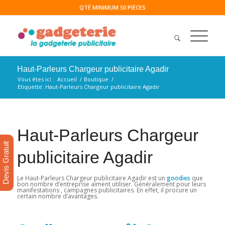
QTÉ MINIMUM 50 PIÈCES
Haut-Parleurs Chargeur publicitaire Agadir
Vous êtes ici :
Accueil
/
Boutique
/
Etiquette: Haut-Parleurs Chargeur publicitaire Agadir
Haut-Parleurs Chargeur
Devis Gratuit
publicitaire Agadir
Le Haut-Parleurs Chargeur publicitaire Agadir est un
goodies
que
bon nombre d’entreprise aiment utiliser. Généralement pour leurs
manifestations , campagnes publicitaires. En effet, il procure un
certain nombre d’avantages.