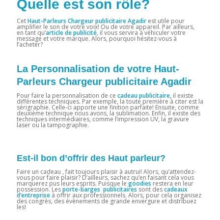
Quelle est son rôle?
Cet
Haut-Parleurs Chargeur publicitaire Agadir
est utile pour
amplifier le son de votre voix! Ou de votre appareil. Par ailleurs,
en tant qu’
article de publicité
, il vous servira à véhiculer votre
message et votre marque. Alors, pourquoi hésitez-vous à
l’acheter?
La Personnalisation de votre Haut-
Parleurs Chargeur publicitaire Agadir
Pour faire la personnalisation de ce
cadeau publicitaire
, il existe
différentes techniques. Par exemple, la toute première à citer est la
sérigraphie. Celle-ci apporte une finition parfaite! Ensuite, comme
deuxième technique nous avons, la sublimation. Enfin, il existe des
techniques intermédiaires, comme l’impression UV, la gravure
laser ou la tampographie.
Est-il bon d’offrir des Haut parleur?
Faire un cadeau , fait toujours plaisir à autrui! Alors, qu’attendez-
vous pour faire plaisir? D’ailleurs, sachez qu’en faisant cela vous
marquerez pus leurs esprits. Puisque le
goodies
restera en leur
possession. Les
porte-barges publicitaires
sont des
cadeaux
d’entreprise
à offrir aux professionnels. Alors, pour cela organisez
des congrès, des évènements de grande envergure et distribuez
les!