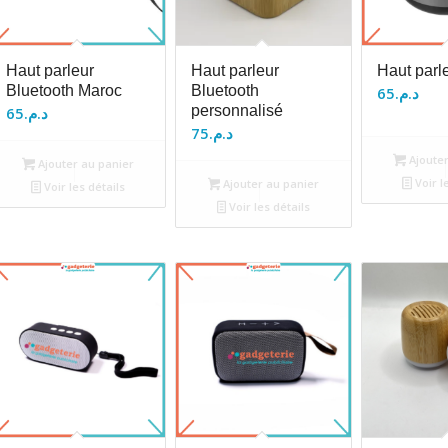
Haut parleur
Haut parleur
Haut parl
Bluetooth Maroc
Bluetooth
65
د.م.
personnalisé
65
د.م.
75
د.م.
Ajouter
Ajouter au panier
Voir l
Ajouter au panier
Voir les détails
Voir les détails