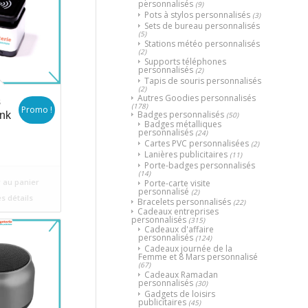
personnalisés
(9)
Pots à stylos personnalisés
(3)
Sets de bureau personnalisés
(5)
Stations météo personnalisés
(2)
Supports téléphones
personnalisés
(2)
Tapis de souris personnalisés
(2)
Autres Goodies personnalisés
s
(178)
Promo !
Badges personnalisés
nk
(50)
Badges métalliques
personnalisés
(24)
Cartes PVC personnalisées
(2)
ix
Lanières publicitaires
(11)
itial
Porte-badges personnalisés
(14)
uel
ait :
 au panier
Porte-carte visite
personnalisé
(2)
:
د.م.100.
es détails
Bracelets personnalisés
(22)
Cadeaux entreprises
د.م.95.
personnalisés
(315)
Cadeaux d'affaire
personnalisés
(124)
Cadeaux journée de la
Femme et 8 Mars personnalisé
(67)
Cadeaux Ramadan
personnalisés
(30)
Gadgets de loisirs
publicitaires
(45)