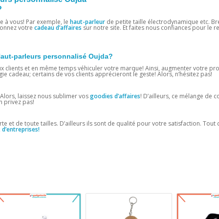
?
re à vous! Par exemple, le
haut-parleur
de petite taille électrodynamique etc. B
tionnez votre
cadeau d’affaires
sur notre site. Et faites nous confiances pour le re
 Haut-parleurs personnalisé Oujda?
x clients et en même temps véhiculer votre marque! Ainsi, augmenter votre profi
gie cadeau; certains de vos clients apprécieront le geste! Alors, n’hésitez pas!
Alors, laissez nous sublimer vos
goodies d’affaires
! D’ailleurs, ce mélange de 
n privez pas!
e et de toute tailles. D’ailleurs ils sont de qualité pour votre satisfaction. Tout 
d’entreprises!