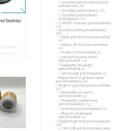
Goodies personnalisés pour
entreprises
(59)
Goodies publicitaires
(121)
Goodies publicitaires
écologiques
(37)
eur bureau
Coffrets cadeaux personnalisés
(16)
Goodies d'été personnalisés
(55)
Balle anti stress personnalisé
(6)
Ballon de foot personnalisé
 au panier
(6)
Frisbee Personnalisé
(2)
es détails
parasol et pare-soleil
personnalisé
(14)
Raquette de plage
personnalisé
(6)
Set voyage personnalisé
(5)
Impression et gravure laser
personnalisées
(69)
Mugs et gourdes personnalisés
(21)
Bouteilles en verre
personnalisés
(2)
Bouteilles isothermes
personnalisées
(12)
Gourdes personnalisés
(14)
Mug en céramique
personnalisé
(5)
Objets high-tech personnalisés
(30)
Clés USB personnalisées avec