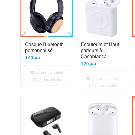
Casque Bluetooth
Écouteurs et Haut-
personnalisé
parleurs à
Casablanca
140
د.م.
120
د.م.
Ajouter au panier
Ajouter au panier
Voir les détails
Voir les détails