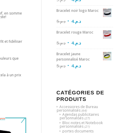
Bracelet noir logo Maroc
ref, en somme
ste!
5
د.م.
4
د.م.
Bracelet rouge Maroc
t et fidéliser
5
د.م.
4
د.م.
Bracelet jaune
couleurs que
personnalisé Maroc
5
د.م.
4
د.م.
cela à un prix
CATÉGORIES DE
PRODUITS
Accessoires de Bureau
personnalisés
(64)
Agendas publicitaires
personnalisés
(27)
Bloc-notes et Notebook
personnalisés
(21)
portes documents