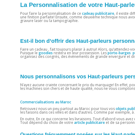
La Personnalisation de votre Haut-parl
Pour faire la personnalisation de ce
cadeau publicitaire
, il existe 
une finition parfaite! Ensuite, comme deuxième technique nous avons
gravure laser ou la tampographie.
Est-il bon d’offrir des Haut-parleurs person
Faire un cadeau , fait toujours plaisir à autrui! Alors, qu’attendez-v
Puisque le
goodies
restera en leur possession. Les
porte-barges pu
organisez des congrès, des évènements de grande envergure et dis
Nous personnalisons vos Haut-parleurs pers
N’ayez aucune crainte concernant le prix du marquage! En effet, pour
les machines son chers et de haute qualité, nous ne vous comptons 
Commercialisations au Maroc
Retrouvez nous un peu partout au Maroc pour tous vos
objets publi
les faisons dans ces villes et dans d’autres. Comme par exemple, à
En outre, En ce qui concerne les livraisons. Tout d’abord vous ave
Tout dépend du choix de votre
article publicitaire
et de sa personna
Questions fréquemment posées sur les Haut-parle