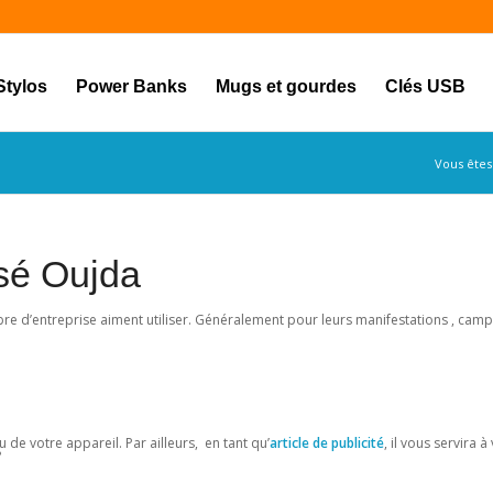
Stylos
Power Banks
Mugs et gourdes
Clés USB
Vous êtes 
isé Oujda
 d’entreprise aiment utiliser. Généralement pour leurs manifestations , cam
u de votre appareil. Par ailleurs, en tant qu’
article de publicité
, il vous servira à
?