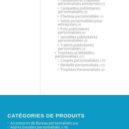
Casquettes et chapeaux
personnalisés entreprises
(7)
Casquettes publicitaires
personnalisées
(5)
Chemise personnalisée
(1)
Gilets personnalisés pour
entreprises
(9)
Polo publicitaires
personnalisés
(6)
serviettes publicitaires
personnalisées
(5)
T-shirts publicitaires
personnalisés
(3)
Trophées et Médailles
personnalisés
(51)
Coupes personnalisées
(10)
Médaille personnalisée
(13)
Trophées Personnalisés
(4)
CATÉGORIES DE PRODUITS
Accessoires de Bureau personnalisés
(64)
Autres Goodies personnalisés
(178)