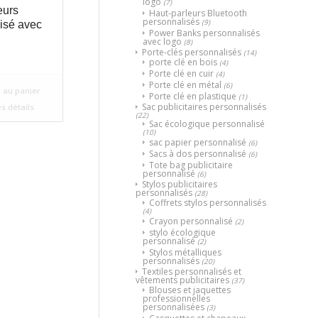
logo
(7)
eurs
Haut-parleurs Bluetooth
personnalisés
(9)
isé avec
Power Banks personnalisés
avec logo
(8)
Porte-clés personnalisés
(14)
porte clé en bois
(4)
Porte clé en cuir
(4)
Porte clé en métal
(6)
 au panier
Porte clé en plastique
(1)
Sac publicitaires personnalisés
es détails
(22)
Sac écologique personnalisé
(10)
sac papier personnalisé
(6)
Sacs à dos personnalisé
(6)
Tote bag publicitaire
personnalisé
(6)
Stylos publicitaires
personnalisés
(28)
Coffrets stylos personnalisés
(4)
Crayon personnalisé
(2)
stylo écologique
personnalisé
(2)
Stylos métalliques
personnalisés
(20)
Textiles personnalisés et
vêtements publicitaires
(37)
Blouses et jaquettes
professionnelles
personnalisées
(3)