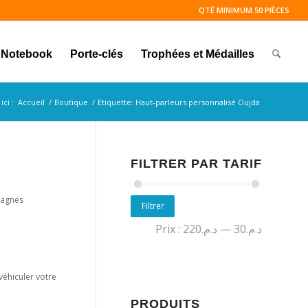
QTÉ MINIMUM 50 PIÈCES
Notebook
Porte-clés
Trophées et Médailles
ici :
Accueil
/
Boutique
/
Etiquette: Haut-parleurs personnalisé Oujda
FILTRER PAR TARIF
pagnes
Filtrer
Prix :
د.م.220
—
د.م.30
 véhiculer votre
PRODUITS