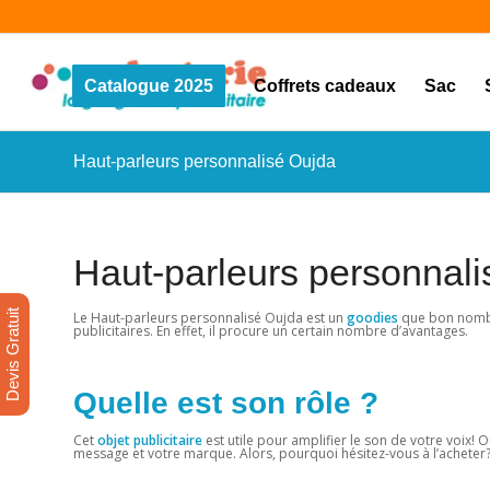
Catalogue 2025
Coffrets cadeaux
Sac
Haut-parleurs personnalisé Oujda
Haut-parleurs personnal
Devis Gratuit
Le Haut-parleurs personnalisé Oujda est un
goodies
que bon nombre
publicitaires. En effet, il procure un certain nombre d’avantages.
Quelle est son rôle ?
Cet
objet publicitaire
est utile pour amplifier le son de votre voix! O
message et votre marque. Alors, pourquoi hésitez-vous à l’acheter