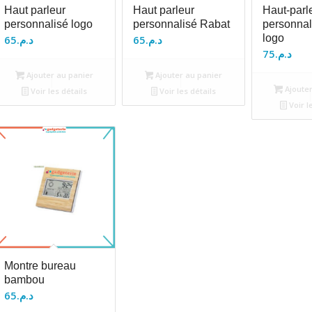
Haut parleur
Haut parleur
Haut-parl
personnalisé logo
personnalisé Rabat
personnal
logo
65
د.م.
65
د.م.
75
د.م.
Ajouter au panier
Ajouter au panier
Ajouter
Voir les détails
Voir les détails
Voir l
Montre bureau
bambou
65
د.م.