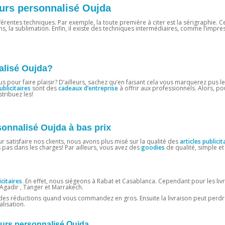
eurs personnalisé Oujda
différentes techniques. Par exemple, la toute première à citer est la sérigraphie. C
, la sublimation. Enfin, il existe des techniques intermédiaires, comme l’impres
nalisé Oujda?
ous pour faire plaisir? D’ailleurs, sachez qu’en faisant cela vous marquerez pus le
blicitaires
sont des
cadeaux
d’entreprise
à offrir aux professionnels. Alors, po
tribuez les!
onnalisé Oujda à bas prix
 satisfaire nos clients, nous avons plus misé sur la qualité des
articles
publicit
pas dans les charges! Par ailleurs, vous avez des
goodies
de qualité, simple et 
citaires
. En effet, nous siégeons à Rabat et Casablanca. Cependant pour les liv
 Agadir , Tanger et Marrakech.
z des réductions quand vous commandez en gros. Ensuite la livraison peut perdre
lisation.
urs personnalisé Oujda