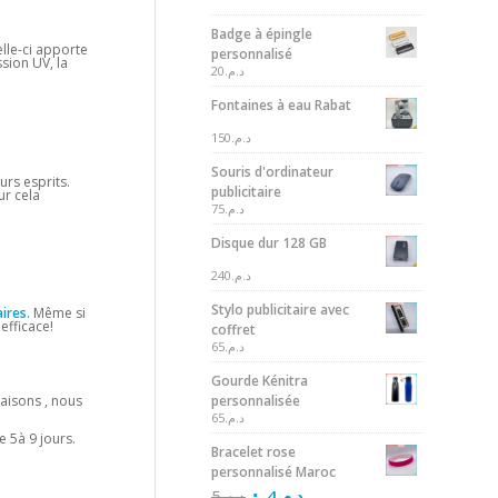
Badge à épingle
elle-ci apporte
personnalisé
sion UV, la
20
د.م.
Fontaines à eau Rabat
150
د.م.
Souris d'ordinateur
urs esprits.
publicitaire
ur cela
75
د.م.
Disque dur 128 GB
240
د.م.
Stylo publicitaire avec
aires
. Même si
efficace!
coffret
65
د.م.
Gourde Kénitra
personnalisée
raisons , nous
65
د.م.
 5à 9 jours.
Bracelet rose
personnalisé Maroc
5
د.م.
4
د.م.