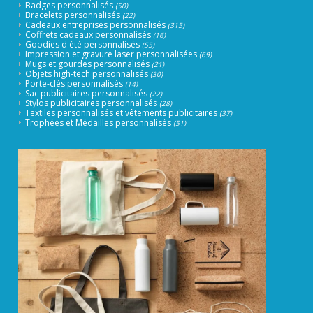
Badges personnalisés
(50)
Bracelets personnalisés
(22)
Cadeaux entreprises personnalisés
(315)
Coffrets cadeaux personnalisés
(16)
Goodies d'été personnalisés
(55)
Impression et gravure laser personnalisées
(69)
Mugs et gourdes personnalisés
(21)
Objets high-tech personnalisés
(30)
Porte-clés personnalisés
(14)
Sac publicitaires personnalisés
(22)
Stylos publicitaires personnalisés
(28)
Textiles personnalisés et vêtements publicitaires
(37)
Trophées et Médailles personnalisés
(51)