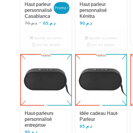
Haut parleur
Haut parleur
Promo !
personnalisé
personnalisé
Casablanca
Kénitra
Le
Le
70
د.م.
65
د.م.
90
د.م.
prix
prix
initial
actuel
Ajouter au panier
Ajouter au panier
était :
est :
Voir les détails
Voir les détails
د.م.65.
د.م.70.
Haut-parleurs
Idée cadeau Haut-
personnalisé
Parleur
entreprise
65
د.م.
90
د.م.