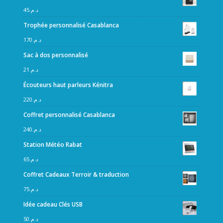
45
د.م.
Trophée personnalisé Casablanca
170
د.م.
Sac à dos personnalisé
21
د.م.
Écouteurs haut parleurs Kénitra
220
د.م.
Coffret personnalisé Casablanca
240
د.م.
Station Météo Rabat
65
د.م.
Coffret Cadeaux Terroir & traduction
75
د.م.
Idée cadeau Clés USB
50
د.م.