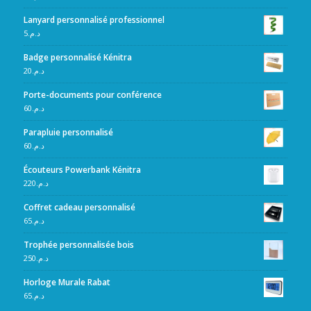
Lanyard personnalisé professionnel
5
د.م.
Badge personnalisé Kénitra
20
د.م.
Porte-documents pour conférence
60
د.م.
Parapluie personnalisé
60
د.م.
Écouteurs Powerbank Kénitra
220
د.م.
Coffret cadeau personnalisé
65
د.م.
Trophée personnalisée bois
250
د.م.
Horloge Murale Rabat
65
د.م.