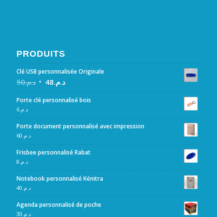
PRODUITS
Clé USB personnalisée Originale
50
د.م.
48
د.م.
Porte clé personnalisé bois
6
د.م.
Porte document personnalisé avec impression
60
د.م.
Frisbee personnalisé Rabat
8
د.م.
Notebook personnalisé Kénitra
40
د.م.
Agenda personnalisé de poche
30
د.م.