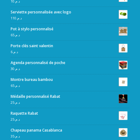
10
د.م.
Serviette personnalisée avec logo
110
د.م.
Pot à stylo personnalisé
65
د.م.
Porte clés saint valentin
6
د.م.
Agenda personnalisé de poche
30
د.م.
Montre bureau bambou
65
د.م.
Médaille personnalisé Rabat
25
د.م.
Raquette Rabat
25
د.م.
Chapeau panama Casablanca
35
د.م.