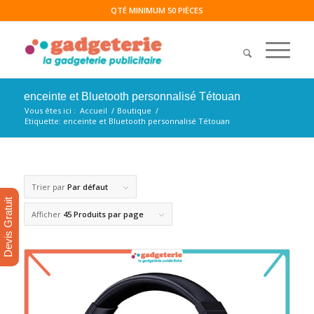
QTÉ MINIMUM 50 PIÈCES
enceinte et Bluetooth personnalisé Tétouan
Vous êtes ici :
Accueil
/
Boutique
/
Etiquette: enceinte et Bluetooth personnalisé Tétouan
Trier par
Par défaut
Devis Gratuit
Afficher
45 Produits par page