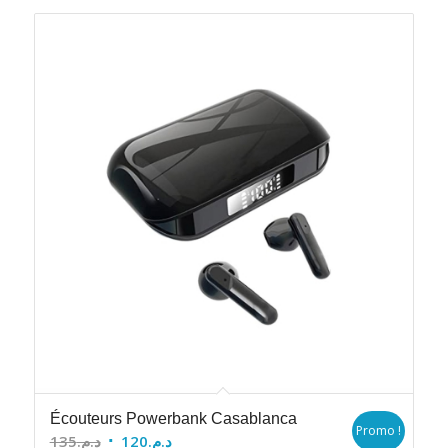
Écouteurs Powerbank Casablanca
Promo !
Le
Le
135
د.م.
120
د.م.