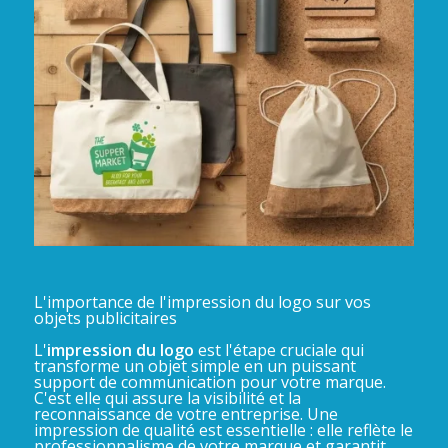
L'importance de l'impression du logo sur vos
objets publicitaires
L'
impression du logo
est l'étape cruciale qui
transforme un objet simple en un puissant
support de communication pour votre marque.
C'est elle qui assure la visibilité et la
reconnaissance de votre entreprise. Une
impression de qualité est essentielle : elle reflète le
professionnalisme de votre marque et garantit