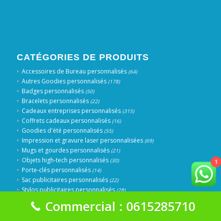
CATÉGORIES DE PRODUITS
Accessoires de Bureau personnalisés
(64)
Autres Goodies personnalisés
(178)
Badges personnalisés
(50)
Bracelets personnalisés
(22)
Cadeaux entreprises personnalisés
(315)
Coffrets cadeaux personnalisés
(16)
Goodies d'été personnalisés
(55)
Impression et gravure laser personnalisées
(69)
Mugs et gourdes personnalisés
(21)
Objets high-tech personnalisés
(30)
1
Porte-clés personnalisés
(14)
Sac publicitaires personnalisés
(22)
Stylos publicitaires personnalisés
(28)
Textiles personnalisés et vêtements publicitaires
(37)
Commercial : 0615285710
Trophées et Médailles personnalisés
(51)