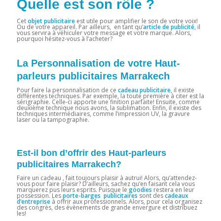
Quelle est son rôle ?
Cet
objet publicitaire
est utile pour amplifier le son de votre voix!
Ou de votre appareil. Par ailleurs, en tant qu’
article de publicité
, il
vous servira à véhiculer votre message et votre marque. Alors,
pourquoi hésitez-vous à l’acheter?
La Personnalisation de votre Haut-
parleurs publicitaires Marrakech
Pour faire la personnalisation de ce
cadeau publicitaire
, il existe
différentes techniques. Par exemple, la toute première à citer est la
sérigraphie. Celle-ci apporte une finition parfaite! Ensuite, comme
deuxième technique nous avons, la sublimation. Enfin, il existe des
techniques intermédiaires, comme l’impression UV, la gravure
laser ou la tampographie.
Est-il bon d’offrir des Haut-parleurs
publicitaires Marrakech?
Faire un cadeau , fait toujours plaisir à autrui! Alors, qu’attendez-
vous pour faire plaisir? D’ailleurs, sachez qu’en faisant cela vous
marquerez pus leurs esprits. Puisque le
goodies
restera en leur
possession. Les
porte-barges publicitaires
sont des
cadeaux
d’entreprise
à offrir aux professionnels. Alors, pour cela organisez
des congrès, des évènements de grande envergure et distribuez
les!