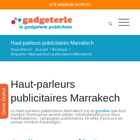
QTÉ MINIMUM 50 PIÈCES
Haut-parleurs publicitaires Marrakech
Vous êtes ici :
Accueil
/
Boutique
/
Etiquette: Haut-parleurs publicitaires Marrakech
Haut-parleurs
Devis Gratuit
publicitaires Marrakech
Le Haut-parleurs publicitaires Marrakech est un
goodies
que bon
nombre d’entreprise aiment utiliser. Généralement pour leurs
manifestations , campagnes publicitaires. En effet, il procure un
certain nombre d’avantages.