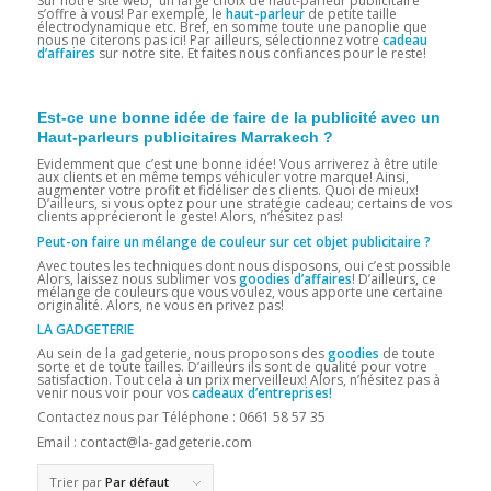
Sur notre site web, un large choix de
haut-parleur publicitaire
s’offre à vous! Par exemple, le
haut-parleur
de petite taille
électrodynamique etc. Bref, en somme toute une panoplie que
nous ne citerons pas ici! Par ailleurs, sélectionnez votre
cadeau
d’affaires
sur notre site. Et faites nous confiances pour le reste!
Est-ce une bonne idée de faire de la publicité avec un
Haut-parleurs publicitaires Marrakech ?
Evidemment que c’est une bonne idée! Vous arriverez à être utile
aux clients et en même temps véhiculer votre marque! Ainsi,
augmenter votre profit et fidéliser des clients. Quoi de mieux!
D’ailleurs, si vous optez pour une stratégie cadeau; certains de vos
clients apprécieront le geste! Alors, n’hésitez pas!
Peut-on faire un mélange de couleur sur cet objet publicitaire ?
Avec toutes les techniques dont nous disposons, oui c’est possible
Alors, laissez nous sublimer vos
goodies d’affaires
! D’ailleurs, ce
mélange de couleurs que vous voulez, vous apporte une certaine
originalité. Alors, ne vous en privez pas!
LA GADGETERIE
Au sein de la gadgeterie, nous proposons des
goodies
de toute
sorte et de toute tailles. D’ailleurs ils sont de qualité pour votre
satisfaction. Tout cela à un prix merveilleux! Alors, n’hésitez pas à
venir nous voir pour vos
cadeaux d’entreprises!
Contactez nous par Téléphone : 0661 58 57 35
Email : contact@la-gadgeterie.com
Trier par
Par défaut