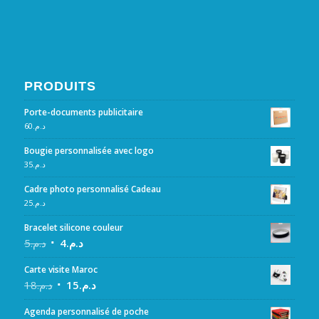
PRODUITS
Porte-documents publicitaire
60
د.م.
Bougie personnalisée avec logo
35
د.م.
Cadre photo personnalisé Cadeau
25
د.م.
Bracelet silicone couleur
5
د.م.
4
د.م.
Carte visite Maroc
18
د.م.
15
د.م.
Agenda personnalisé de poche