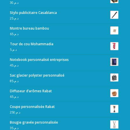
30
د.م.
Stylo publicitaire Casablanca
25
د.م.
Montre bureau bambou
65
د.م.
Tour de cou Mohammadia
5
د.م.
Notebook personnalisé entreprises
45
د.م.
Sac glacier polyster personnalisé
85
د.م.
Diffuseur d’arômes Rabat
65
د.م.
Coupe personnalisée Rabat
250
د.م.
Bougie gravée personnalisée
35
د.م.