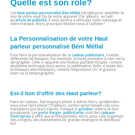
Quelle est son rôle?
Cet
Haut parleur personnalisé Béni Méllal
est utile pour amplifier le
son de votre voix! Ou de votre appareil. Par ailleurs, en tant
qu’
article de publicité
, il vous servira à véhiculer votre message et
votre marque. Alors, pourquoi hésitez-vous à l’acheter?
La Personnalisation de votre Haut
parleur personnalisé Béni Méllal
Pour faire la personnalisation de ce
cadeau publicitaire
, il existe
différentes techniques. Par exemple, la toute première à citer est la
sérigraphie. Celle-ci apporte une finition parfaite! Ensuite, comme
deuxième technique nous avons, la sublimation. Enfin, il existe des
techniques intermédiaires, comme l’impression UV, la gravure
laser ou la tampographie.
Est-il bon d’offrir des Haut parleur?
Faire un cadeau , fait toujours plaisir à autrui! Alors, qu’attendez-
vous pour faire plaisir? D’ailleurs, sachez qu’en faisant cela vous
marquerez pus leurs esprits. Puisque le
goodies
restera en leur
possession. Les
porte-barges publicitaires
sont des
cadeaux
d’entreprise
à offrir aux professionnels. Alors, pour cela organisez
des congrès, des évènements de grande envergure et distribuez
les!