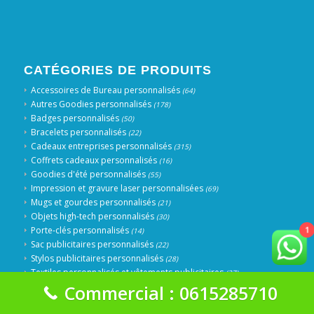
CATÉGORIES DE PRODUITS
Accessoires de Bureau personnalisés
(64)
Autres Goodies personnalisés
(178)
Badges personnalisés
(50)
Bracelets personnalisés
(22)
Cadeaux entreprises personnalisés
(315)
Coffrets cadeaux personnalisés
(16)
Goodies d'été personnalisés
(55)
Impression et gravure laser personnalisées
(69)
Mugs et gourdes personnalisés
(21)
Objets high-tech personnalisés
(30)
1
Porte-clés personnalisés
(14)
Sac publicitaires personnalisés
(22)
Stylos publicitaires personnalisés
(28)
Textiles personnalisés et vêtements publicitaires
(37)
Trophées et Médailles personnalisés
Commercial : 0615285710
(51)