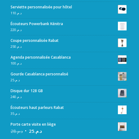
Serviette personnalisée pour hôtel
110
د.م.
Écouteurs Powerbank Kénitra
220
د.م.
Coupe personnalisée Rabat
250
د.م.
Agenda personnalisée Casablanca
100
د.م.
Gourde Casablanca personnalisé
25
د.م.
Disque dur 128 GB
240
د.م.
Écouteurs haut parleurs Rabat
35
د.م.
Porte carte visite en liège
28
د.م.
25
د.م.