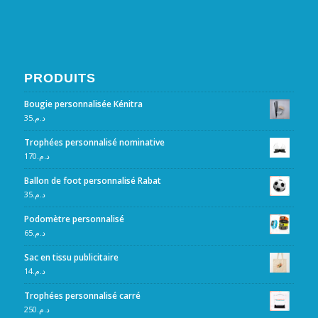
PRODUITS
Bougie personnalisée Kénitra
35
د.م.
Trophées personnalisé nominative
170
د.م.
Ballon de foot personnalisé Rabat
35
د.م.
Podomètre personnalisé
65
د.م.
Sac en tissu publicitaire
14
د.م.
Trophées personnalisé carré
250
د.م.