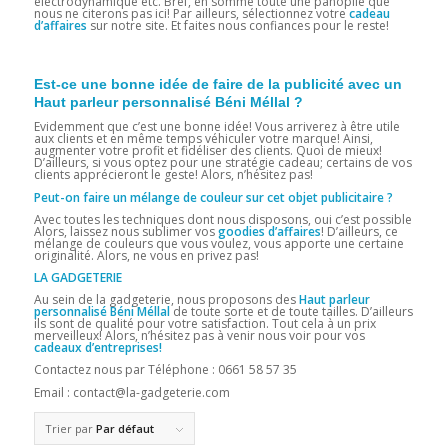
électrodynamique etc. Bref, en somme toute une panoplie que
nous ne citerons pas ici! Par ailleurs, sélectionnez votre
cadeau
d’affaires
sur notre site. Et faites nous confiances pour le reste!
Est-ce une bonne idée de faire de la publicité avec un
Haut parleur personnalisé Béni Méllal ?
Evidemment que c’est une bonne idée! Vous arriverez à être utile
aux clients et en même temps véhiculer votre marque! Ainsi,
augmenter votre profit et fidéliser des clients. Quoi de mieux!
D’ailleurs, si vous optez pour une stratégie cadeau; certains de vos
clients apprécieront le geste! Alors, n’hésitez pas!
Peut-on faire un mélange de couleur sur cet objet publicitaire ?
Avec toutes les techniques dont nous disposons, oui c’est possible
Alors, laissez nous sublimer vos
goodies d’affaires
! D’ailleurs, ce
mélange de couleurs que vous voulez, vous apporte une certaine
originalité. Alors, ne vous en privez pas!
LA GADGETERIE
Au sein de la gadgeterie, nous proposons des
Haut parleur
personnalisé Béni Méllal
de toute sorte et de toute tailles. D’ailleurs
ils sont de qualité pour votre satisfaction. Tout cela à un prix
merveilleux! Alors, n’hésitez pas à venir nous voir pour vos
cadeaux d’entreprises!
Contactez nous par Téléphone : 0661 58 57 35
Email : contact@la-gadgeterie.com
Trier par
Par défaut