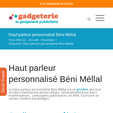
QTÉ MINIMUM 50 PIÈCES
Haut parleur personnalisé Béni Méllal
Vous êtes ici :
Accueil
/
Boutique
/
Etiquette: Haut parleur personnalisé Béni Méllal
Haut parleur
Devis Gratuit
personnalisé Béni Méllal
Le Haut parleur personnalisé Béni Méllal est un
goodies
que bon
nombre d’entreprise aiment utiliser. Généralement pour leurs
manifestations , campagnes publicitaires. En effet, il procure un
certain nombre d’avantages.