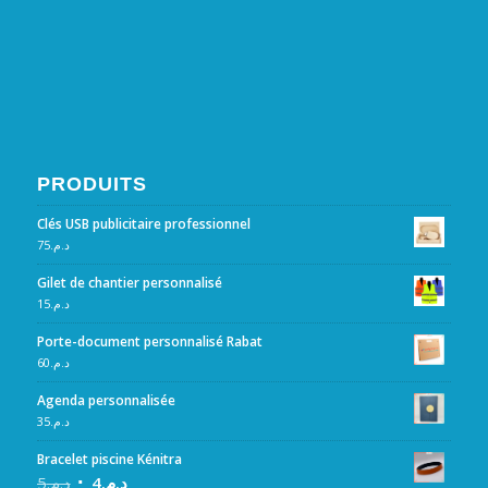
PRODUITS
Clés USB publicitaire professionnel
75
د.م.
Gilet de chantier personnalisé
15
د.م.
Porte-document personnalisé Rabat
60
د.م.
Agenda personnalisée
35
د.م.
Bracelet piscine Kénitra
5
د.م.
4
د.م.