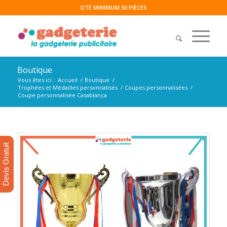
QTÉ MINIMUM 50 PIÈCES
Boutique
Vous êtes ici :
Accueil
/
Boutique
/
Trophées et Médailles personnalisés
/
Coupes personnalisées
/
Coupe personnalisée Casablanca
Devis Gratuit