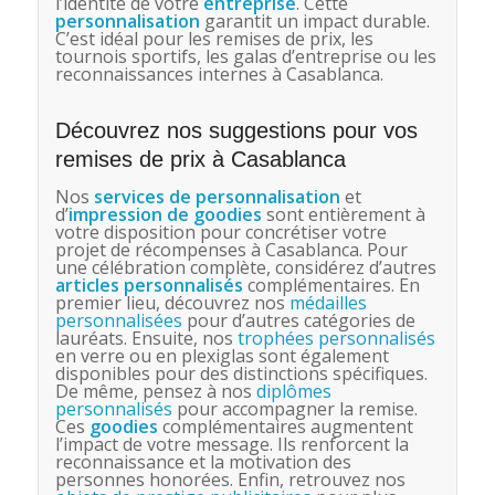
l’identité de votre
entreprise
. Cette
personnalisation
garantit un impact durable.
C’est idéal pour les remises de prix, les
tournois sportifs, les galas d’entreprise ou les
reconnaissances internes à Casablanca.
Découvrez nos suggestions pour vos
remises de prix à Casablanca
Nos
services de personnalisation
et
d’
impression de goodies
sont entièrement à
votre disposition pour concrétiser votre
projet de récompenses à Casablanca. Pour
une célébration complète, considérez d’autres
articles personnalisés
complémentaires. En
premier lieu, découvrez nos
médailles
personnalisées
pour d’autres catégories de
lauréats. Ensuite, nos
trophées personnalisés
en verre ou en plexiglas sont également
disponibles pour des distinctions spécifiques.
De même, pensez à nos
diplômes
personnalisés
pour accompagner la remise.
Ces
goodies
complémentaires augmentent
l’impact de votre message. Ils renforcent la
reconnaissance et la motivation des
personnes honorées. Enfin, retrouvez nos