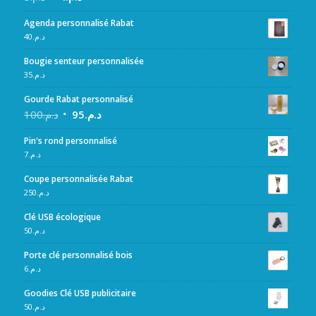
Agenda personnalisé Rabat
40
د.م.
Bougie senteur personnalisée
35
د.م.
Gourde Rabat personnalisé
100
د.م.
95
د.م.
Pin's rond personnalisé
7
د.م.
Coupe personnalisée Rabat
250
د.م.
Clé USB écologique
50
د.م.
Porte clé personnalisé bois
6
د.م.
Goodies Clé USB publicitaire
50
د.م.