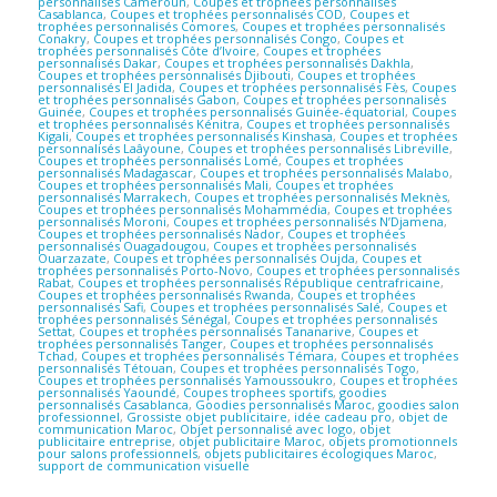
personnalisés Cameroun
,
Coupes et trophées personnalisés
Casablanca
,
Coupes et trophées personnalisés COD
,
Coupes et
trophées personnalisés Comores
,
Coupes et trophées personnalisés
Conakry
,
Coupes et trophées personnalisés Congo
,
Coupes et
trophées personnalisés Côte d’Ivoire
,
Coupes et trophées
personnalisés Dakar
,
Coupes et trophées personnalisés Dakhla
,
Coupes et trophées personnalisés Djibouti
,
Coupes et trophées
personnalisés El Jadida
,
Coupes et trophées personnalisés Fès
,
Coupes
et trophées personnalisés Gabon
,
Coupes et trophées personnalisés
Guinée
,
Coupes et trophées personnalisés Guinée-équatorial
,
Coupes
et trophées personnalisés Kénitra
,
Coupes et trophées personnalisés
Kigali
,
Coupes et trophées personnalisés Kinshasa
,
Coupes et trophées
personnalisés Laâyoune
,
Coupes et trophées personnalisés Libreville
,
Coupes et trophées personnalisés Lomé
,
Coupes et trophées
personnalisés Madagascar
,
Coupes et trophées personnalisés Malabo
,
Coupes et trophées personnalisés Mali
,
Coupes et trophées
personnalisés Marrakech
,
Coupes et trophées personnalisés Meknès
,
Coupes et trophées personnalisés Mohammédia
,
Coupes et trophées
personnalisés Moroni
,
Coupes et trophées personnalisés N’Djamena
,
Coupes et trophées personnalisés Nador
,
Coupes et trophées
personnalisés Ouagadougou
,
Coupes et trophées personnalisés
Ouarzazate
,
Coupes et trophées personnalisés Oujda
,
Coupes et
trophées personnalisés Porto-Novo
,
Coupes et trophées personnalisés
Rabat
,
Coupes et trophées personnalisés République centrafricaine
,
Coupes et trophées personnalisés Rwanda
,
Coupes et trophées
personnalisés Safi
,
Coupes et trophées personnalisés Salé
,
Coupes et
trophées personnalisés Sénégal
,
Coupes et trophées personnalisés
Settat
,
Coupes et trophées personnalisés Tananarive
,
Coupes et
trophées personnalisés Tanger
,
Coupes et trophées personnalisés
Tchad
,
Coupes et trophées personnalisés Témara
,
Coupes et trophées
personnalisés Tétouan
,
Coupes et trophées personnalisés Togo
,
Coupes et trophées personnalisés Yamoussoukro
,
Coupes et trophées
personnalisés Yaoundé
,
Coupes trophees sportifs
,
goodies
personnalisés Casablanca
,
Goodies personnalisés Maroc
,
goodies salon
professionnel
,
Grossiste objet publicitaire
,
idée cadeau pro
,
objet de
communication Maroc
,
Objet personnalisé avec logo
,
objet
publicitaire entreprise
,
objet publicitaire Maroc
,
objets promotionnels
pour salons professionnels
,
objets publicitaires écologiques Maroc
,
support de communication visuelle