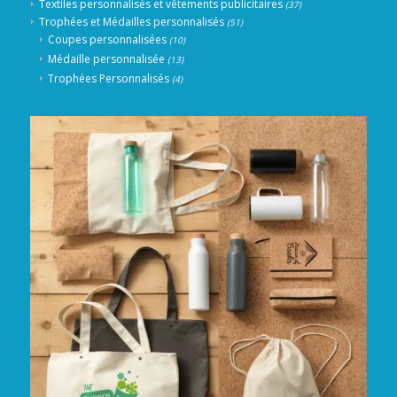
Textiles personnalisés et vêtements publicitaires
(37)
Trophées et Médailles personnalisés
(51)
Coupes personnalisées
(10)
Médaille personnalisée
(13)
Trophées Personnalisés
(4)