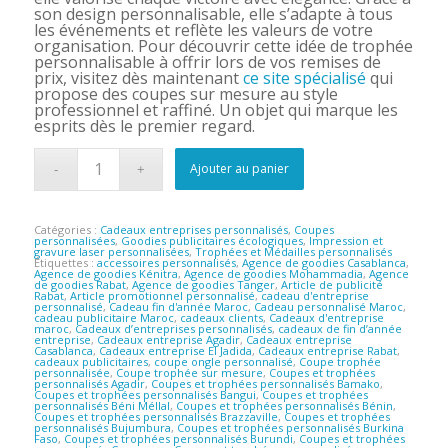
son design personnalisable, elle s’adapte à tous
les événements et reflète les valeurs de votre
organisation. Pour découvrir cette idée de trophée
personnalisable à offrir lors de vos remises de
prix, visitez dès maintenant
ce site spécialisé
qui
propose des coupes sur mesure au style
professionnel et raffiné. Un objet qui marque les
esprits dès le premier regard.
Ajouter au panier
Catégories :
Cadeaux entreprises personnalisés
,
Coupes
personnalisées
,
Goodies publicitaires écologiques
,
Impression et
gravure laser personnalisées
,
Trophées et Médailles personnalisés
Étiquettes :
accessoires personnalisés
,
Agence de goodies Casablanca
,
Agence de goodies Kénitra
,
Agence de goodies Mohammadia
,
Agence
de goodies Rabat
,
Agence de goodies Tanger
,
Article de publicité
Rabat
,
Article promotionnel personnalisé
,
cadeau d'entreprise
personnalisé
,
Cadeau fin d'année Maroc
,
Cadeau personnalisé Maroc
,
cadeau publicitaire Maroc
,
cadeaux clients
,
Cadeaux d'entreprise
maroc
,
Cadeaux d’entreprises personnalisés
,
cadeaux de fin d’année
entreprise
,
Cadeaux entreprise Agadir
,
Cadeaux entreprise
Casablanca
,
Cadeaux entreprise El Jadida
,
Cadeaux entreprise Rabat
,
cadeaux publicitaires
,
coupe ongle personnalisé
,
Coupe trophée
personnalisée
,
Coupe trophée sur mesure
,
Coupes et trophées
personnalisés Agadir
,
Coupes et trophées personnalisés Bamako
,
Coupes et trophées personnalisés Bangui
,
Coupes et trophées
personnalisés Béni Méllal
,
Coupes et trophées personnalisés Bénin
,
Coupes et trophées personnalisés Brazzaville
,
Coupes et trophées
personnalisés Bujumbura
,
Coupes et trophées personnalisés Burkina
Faso
,
Coupes et trophées personnalisés Burundi
,
Coupes et trophées