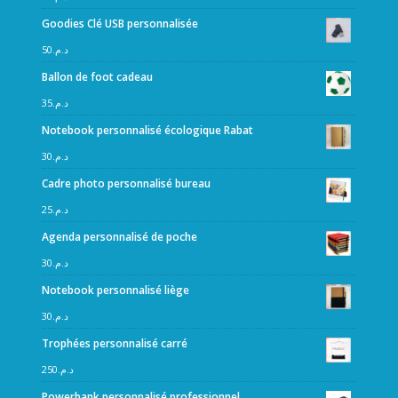
Goodies Clé USB personnalisée
50
د.م.
Ballon de foot cadeau
35
د.م.
Notebook personnalisé écologique Rabat
30
د.م.
Cadre photo personnalisé bureau
25
د.م.
Agenda personnalisé de poche
30
د.م.
Notebook personnalisé liège
30
د.م.
Trophées personnalisé carré
250
د.م.
Powerbank personnalisé professionnel