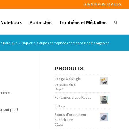
QTÉ MINIMUM 50 PIÈCES
Notebook
Porte-clés
Trophées et Médailles
/
Boutique
/
Etiquette: Coupes et trophées personnalisés Madagascar
PRODUITS
Badge à épingle
personnalisé
20
د.م.
alisés
Fontaines à eau Rabat
150
د.م.
urtout pas !
Souris d'ordinateur
publicitaire
75
د.م.