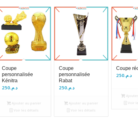
Coupe
Coupe
Coupe ré
personnalisée
personnalisée
250
د.م.
Kénitra
Rabat
250
د.م.
250
د.م.
Ajouter
Voir l
Ajouter au panier
Ajouter au panier
Voir les détails
Voir les détails