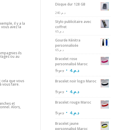
Disque dur 128 GB
240
د.م.
Stylo publicitaire avec
emple, il y a la
, vous avez la
coffret
65
د.م.
Gourde Kénitra
personnalisée
65
د.م.
compagnies ils
 plages ou au
Bracelet rose
personnalisé Maroc
5
د.م.
4
د.م.
nt cela que vous
Bracelet noir logo Maroc
 vous faire.
5
د.م.
4
د.م.
Bracelet rouge Maroc
anches et
ionnel. Alors,
5
د.م.
4
د.م.
Bracelet jaune
personnalisé Maroc