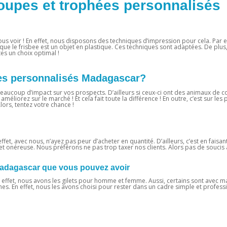
oupes et trophées personnalisés
ous voir ! En effet, nous disposons des techniques d’impression pour cela. Par ex
sque le frisbee est un objet en plastique. Ces techniques sont adaptées. De plus
tes un choix optimal !
hées personnalisés Madagascar?
ra beaucoup d’impact sur vos prospects. D’ailleurs si ceux-ci ont des animaux de 
 améliorez sur le marché ! Et cela fait toute la différence ! En outre, c’est sur les
rs, tentez votre chance !
effet, avec nous, n’ayez pas peur d’acheter en quantité. D’ailleurs, c’est en faisa
 onéreuse. Nous préférons ne pas trop taxer nos clients. Alors pas de soucis à
Madagascar que vous pouvez avoir
n effet, nous avons les gilets pour homme et femme. Aussi, certains sont avec m
ernes. En effet, nous les avons choisi pour rester dans un cadre simple et profess