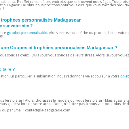
sablanca. En effet ce sont à ces endroits que se trouvent nos sièges. Toutefois 
at ou Agadir. De plus, nous profitons pour vous dire que vous avez des réducti
r ?
 trophées personnalisés Madagascar
 sur votre site ?
e ce
goodies personnalisable
. Alors, entrez sur la fiche du produit, faites votre 
us!
vec une Coupes et trophées personnalisés Madagascar ?
us souciez d’eux ! Oui ! vous vous souciez de leurs stress. Alors, si vous voulez
citaire ?
sation. En particulier la sublimation, nous redonnons vie et couleur à votre
objet
us fera plaisir ! Alors, choisissez le modèle qui vous fera plaisir ! Mais aussi la
us guidera lors de votre achat. Donc, n’hésitez pas à nous voir pour plus de dé
5 ou par Email : contact@la-gadgeterie.com