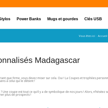
Stylos
Power Banks
Mugs et gourdes
Clés USB
Vous êtes ici :
Accueil
onnalisés Madagascar
tant que firme, vous devez miser sur cela. Oui ! La Coupes et trophées personn
ens à celui qui le détient !
? Une coupe est tout ce qu’il y a de symbolique de nos jours ! Alors, n’hésitez s
ucher plus de prospects !