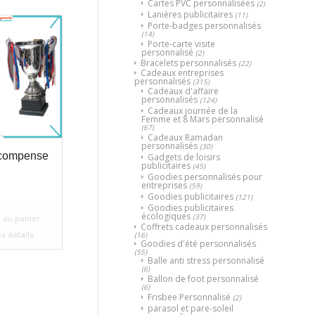
Cartes PVC personnalisées
(2)
Lanières publicitaires
(11)
Porte-badges personnalisés
(14)
Porte-carte visite
personnalisé
(2)
Bracelets personnalisés
(22)
Cadeaux entreprises
personnalisés
(315)
Cadeaux d'affaire
personnalisés
(124)
Cadeaux journée de la
Femme et 8 Mars personnalisé
(67)
Cadeaux Ramadan
personnalisés
(30)
compense
Gadgets de loisirs
publicitaires
(45)
Goodies personnalisés pour
entreprises
(59)
Goodies publicitaires
(121)
Goodies publicitaires
écologiques
(37)
 au panier
Coffrets cadeaux personnalisés
es détails
(16)
Goodies d'été personnalisés
(55)
Balle anti stress personnalisé
(6)
Ballon de foot personnalisé
(6)
Frisbee Personnalisé
(2)
parasol et pare-soleil