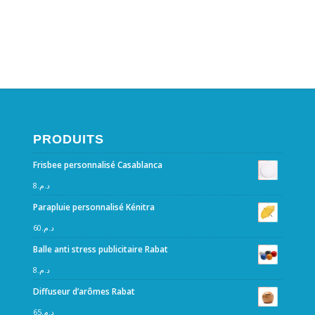
PRODUITS
Frisbee personnalisé Casablanca
8
د.م.
Parapluie personnalisé Kénitra
60
د.م.
Balle anti stress publicitaire Rabat
8
د.م.
Diffuseur d’arômes Rabat
65
د.م.