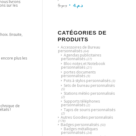
nous livrons
5
د.م.
4
د.م.
ons sur les
CATÉGORIES DE
choix. Ensuite,
PRODUITS
Accessoires de Bureau
personnalisés
(64)
Agendas publicitaires
 encore plus les
personnalisés
(27)
Bloc-notes et Notebook
personnalisés
(21)
portes documents
personnalisés
(9)
Pots à stylos personnalisés
(3)
Sets de bureau personnalisés
(5)
Stations météo personnalisés
(2)
Supports téléphones
personnalisés
(2)
 technique de
tails !
Tapis de souris personnalisés
(2)
Autres Goodies personnalisés
(178)
Badges personnalisés
(50)
Badges métalliques
personnalisés
(24)