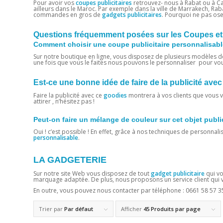
Pour avoir vos
coupes publicitaires
retrouvez- nous à Rabat ou à Ca
ailleurs dans le Maroc. Par exemple dans la ville de Marrakech, Rab
commandes en gros de
gadgets publicitaires
. Pourquoi ne pas ose
Questions fréquemment posées sur les Coupes et
Comment choisir une coupe publicitaire personnalisable
Sur notre boutique en ligne, vous disposez de plusieurs modèles d
une fois que vous le faites nous pouvons le personnaliser pour vo
Est-ce une bonne idée de faire de la publicité a
Faire la publicité avec ce
goodies
montrera à vos clients que vous vo
attirer , n’hésitez pas !
Peut-on faire un mélange de couleur sur cet objet publi
Oui ! c’est possible ! En effet, grâce à nos techniques de personnali
personnalisable
.
LA GADGETERIE
Sur notre site Web vous disposez de tout
gadget publicitaire
qui vo
marquage adaptée. De plus, nous proposons un service client qui vo
En outre, vous pouvez nous contacter par téléphone :
0661 58 57 3
Trier par
Par défaut
Afficher
45 Produits par page