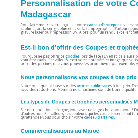
Personnalisation de votre C
Madagascar
Pour faire mettre votre logo sur votre
cadeau d’entreprise
, venez n
sublimation, la sérigraphie et aussi la tampographie. D’ailleurs pui
gravure laser ou l’impression UV. Alors, pour un rendu excellent fai
Est-il bon d’offrir des Coupes et trop
Pourquoi ne pas offrir ce
goodies
lors de l’été ! En effet, cela au
vont être ravis ! Par ailleurs, c’est votre notoriété et image que vous
bord des piscines que vous pouvez les promouvoir par exemple. Alo
Nous personnalisons vos coupes à bas prix
Notre politique se base sur des
articles publicitaires
à bas prix. En 
avez des réductions. Même si nos machines sont de bonne qualité et
Les types de Coupes et trophées personnalisés 
Sur notre boutique en ligne, vous avez un large choix pour vous ! E
d’autres non. Par ailleurs, les couleurs qui les caractérisent sont t
qu’attendez-vous pour choisir votre
cadeau d’affaires.
Commercialisations au Maroc