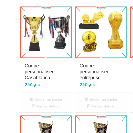
Coupe
Coupe
personnalisée
personnalisée
Casablanca
entreprise
250
د.م.
250
د.م.
Ajouter au panier
Ajouter au panier
Voir les détails
Voir les détails