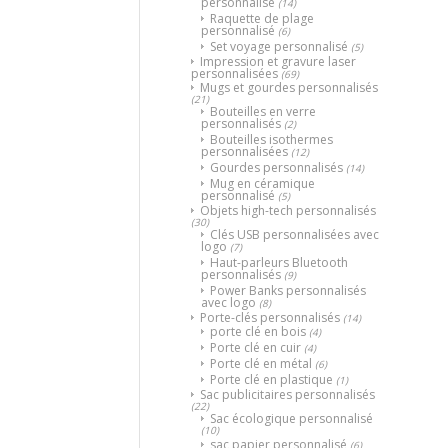
personnalisé
(14)
Raquette de plage
personnalisé
(6)
Set voyage personnalisé
(5)
Impression et gravure laser
personnalisées
(69)
Mugs et gourdes personnalisés
(21)
Bouteilles en verre
personnalisés
(2)
Bouteilles isothermes
personnalisées
(12)
Gourdes personnalisés
(14)
Mug en céramique
personnalisé
(5)
Objets high-tech personnalisés
(30)
Clés USB personnalisées avec
logo
(7)
Haut-parleurs Bluetooth
personnalisés
(9)
Power Banks personnalisés
avec logo
(8)
Porte-clés personnalisés
(14)
porte clé en bois
(4)
Porte clé en cuir
(4)
Porte clé en métal
(6)
Porte clé en plastique
(1)
Sac publicitaires personnalisés
(22)
Sac écologique personnalisé
(10)
sac papier personnalisé
(6)