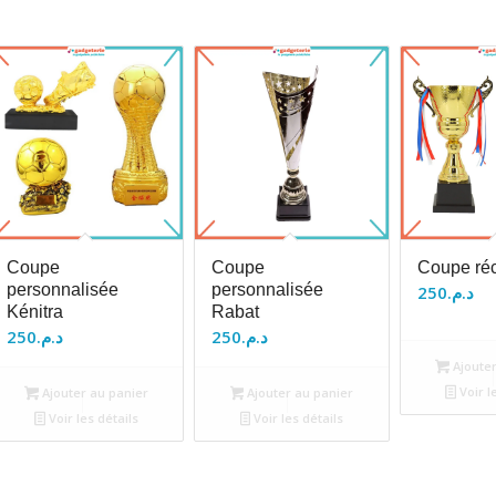
Coupe
Coupe
Coupe ré
personnalisée
personnalisée
250
د.م.
Kénitra
Rabat
250
د.م.
250
د.م.
Ajouter
Voir l
Ajouter au panier
Ajouter au panier
Voir les détails
Voir les détails