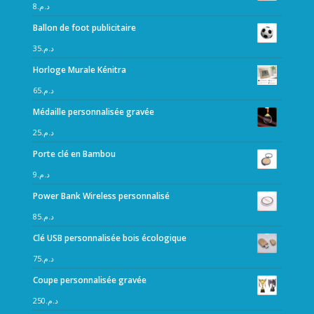
8
د.م.
Ballon de foot publicitaire
35
د.م.
Horloge Murale Kénitra
65
د.م.
Médaille personnalisée gravée
25
د.م.
Porte clé en Bambou
9
د.م.
Power Bank Wireless personnalisé
85
د.م.
Clé USB personnalisée bois écologique
75
د.م.
Coupe personnalisée gravée
250
د.م.