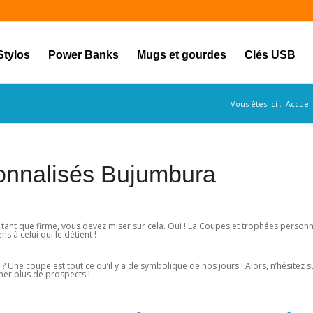
Stylos
Power Banks
Mugs et gourdes
Clés USB
Vous êtes ici :
Accueil
onnalisés Bujumbura
tant que firme, vous devez miser sur cela. Oui ! La Coupes et trophées personn
s à celui qui le détient !
? Une coupe est tout ce qu’il y a de symbolique de nos jours ! Alors, n’hésitez s
ucher plus de prospects !