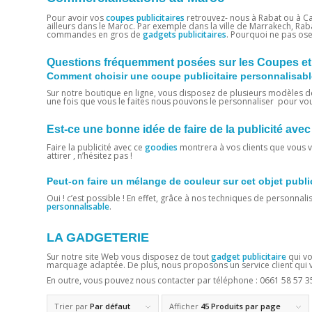
Pour avoir vos
coupes publicitaires
retrouvez- nous à Rabat ou à Ca
ailleurs dans le Maroc. Par exemple dans la ville de Marrakech, Rab
commandes en gros de
gadgets publicitaires
. Pourquoi ne pas ose
Questions fréquemment posées sur les Coupes et
Comment choisir une coupe publicitaire personnalisable
Sur notre boutique en ligne, vous disposez de plusieurs modèles d
une fois que vous le faites nous pouvons le personnaliser pour vo
Est-ce une bonne idée de faire de la publicité a
Faire la publicité avec ce
goodies
montrera à vos clients que vous vo
attirer , n’hésitez pas !
Peut-on faire un mélange de couleur sur cet objet publi
Oui ! c’est possible ! En effet, grâce à nos techniques de personnali
personnalisable
.
LA GADGETERIE
Sur notre site Web vous disposez de tout
gadget publicitaire
qui vo
marquage adaptée. De plus, nous proposons un service client qui vo
En outre, vous pouvez nous contacter par téléphone :
0661 58 57 3
Trier par
Par défaut
Afficher
45 Produits par page