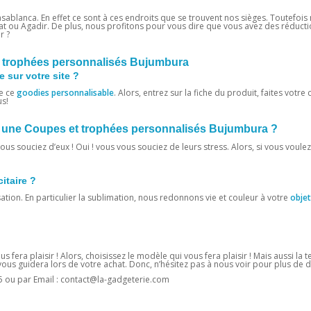
sablanca. En effet ce sont à ces endroits que se trouvent nos sièges. Toutefois 
at ou Agadir. De plus, nous profitons pour vous dire que vous avez des réducti
r ?
 trophées personnalisés Bujumbura
 sur votre site ?
e ce
goodies personnalisable
. Alors, entrez sur la fiche du produit, faites votre 
us!
vec une Coupes et trophées personnalisés Bujumbura ?
us souciez d’eux ! Oui ! vous vous souciez de leurs stress. Alors, si vous voulez
citaire ?
sation. En particulier la sublimation, nous redonnons vie et couleur à votre
objet
us fera plaisir ! Alors, choisissez le modèle qui vous fera plaisir ! Mais aussi la
us guidera lors de votre achat. Donc, n’hésitez pas à nous voir pour plus de dé
5 ou par Email : contact@la-gadgeterie.com