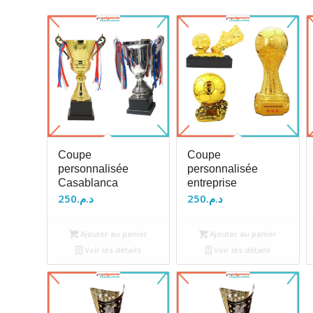
Coupe
Coupe
personnalisée
personnalisée
Casablanca
entreprise
250
د.م.
250
د.م.
Ajouter au panier
Ajouter au panier
Voir les détails
Voir les détails