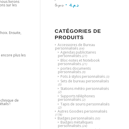
nous livrons
5
د.م.
4
د.م.
ons sur les
CATÉGORIES DE
choix. Ensuite,
PRODUITS
Accessoires de Bureau
personnalisés
(64)
Agendas publicitaires
 encore plus les
personnalisés
(27)
Bloc-notes et Notebook
personnalisés
(21)
portes documents
personnalisés
(9)
Pots à stylos personnalisés
(3)
Sets de bureau personnalisés
(5)
Stations météo personnalisés
(2)
Supports téléphones
personnalisés
(2)
 technique de
tails !
Tapis de souris personnalisés
(2)
Autres Goodies personnalisés
(178)
Badges personnalisés
(50)
Badges métalliques
personnalisés
(24)