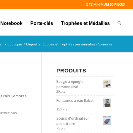
QTÉ MINIMUM 50 PIÈCES
Notebook
Porte-clés
Trophées et Médailles
il
/
Boutique
/
Etiquette: Coupes et trophées personnalisés Comores
PRODUITS
Badge à épingle
personnalisé
20
د.م.
nnalisés Comores
Fontaines à eau Rabat
150
د.م.
urtout pas !
Souris d'ordinateur
publicitaire
75
د.م.