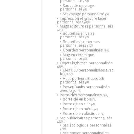
personnalisé
(14)
Raquette de plage
personnalisé
(6)
Set voyage personnalisé
(5)
Impression et gravure laser
personnalisées
(69)
Mugs et gourdes personnalisés
(21)
Bouteilles en verre
personnalisés
(2)
Bouteilles isothermes
personnalisées
(12)
Gourdes personnalisés
(14)
Mug en céramique
personnalisé
(5)
Objets high-tech personnalisés
(30)
Clés USB personnalisées avec
logo
(7)
Haut-parleurs Bluetooth
personnalisés
(9)
Power Banks personnalisés
avec logo
(8)
Porte-clés personnalisés
(14)
porte clé en bois
(4)
Porte clé en cuir
(4)
Porte clé en métal
(6)
Porte clé en plastique
(1)
Sac publicitaires personnalisés
(22)
Sac écologique personnalisé
(10)
sac papier personnalisé
(6)