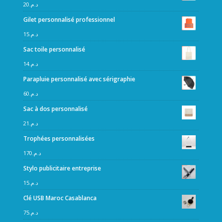
20
د.م.
Gilet personnalisé professionnel
15
د.م.
Sac toile personnalisé
14
د.م.
Parapluie personnalisé avec sérigraphie
60
د.م.
Sac à dos personnalisé
21
د.م.
Trophées personnalisées
170
د.م.
Stylo publicitaire entreprise
15
د.م.
Clé USB Maroc Casablanca
75
د.م.