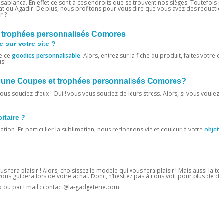
sablanca. En effet ce sont à ces endroits que se trouvent nos sièges. Toutefois 
at ou Agadir. De plus, nous profitons pour vous dire que vous avez des réducti
r ?
t trophées personnalisés Comores
 sur votre site ?
e ce
goodies personnalisable
. Alors, entrez sur la fiche du produit, faites votre 
us!
avec une Coupes et trophées personnalisés Comores?
us souciez d’eux ! Oui ! vous vous souciez de leurs stress. Alors, si vous voulez
citaire ?
sation. En particulier la sublimation, nous redonnons vie et couleur à votre
objet
us fera plaisir ! Alors, choisissez le modèle qui vous fera plaisir ! Mais aussi la
us guidera lors de votre achat. Donc, n’hésitez pas à nous voir pour plus de dé
5 ou par Email : contact@la-gadgeterie.com