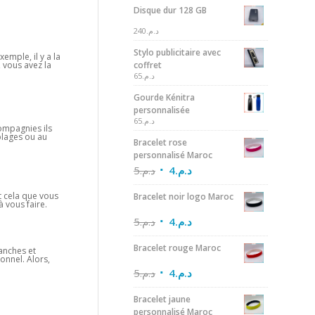
Disque dur 128 GB
240
د.م.
Stylo publicitaire avec
emple, il y a la
, vous avez la
coffret
65
د.م.
Gourde Kénitra
personnalisée
65
د.م.
compagnies ils
 plages ou au
Bracelet rose
personnalisé Maroc
5
د.م.
4
د.م.
nt cela que vous
Bracelet noir logo Maroc
 vous faire.
5
د.م.
4
د.م.
Bracelet rouge Maroc
anches et
ionnel. Alors,
5
د.م.
4
د.م.
Bracelet jaune
personnalisé Maroc