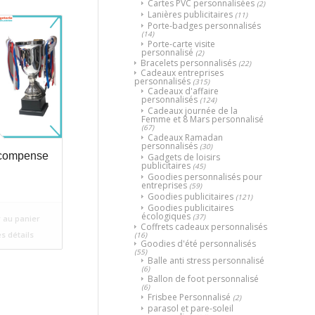
Cartes PVC personnalisées
(2)
Lanières publicitaires
(11)
Porte-badges personnalisés
(14)
Porte-carte visite
personnalisé
(2)
Bracelets personnalisés
(22)
Cadeaux entreprises
personnalisés
(315)
Cadeaux d'affaire
personnalisés
(124)
Cadeaux journée de la
Femme et 8 Mars personnalisé
(67)
Cadeaux Ramadan
personnalisés
(30)
compense
Gadgets de loisirs
publicitaires
(45)
Goodies personnalisés pour
entreprises
(59)
Goodies publicitaires
(121)
Goodies publicitaires
écologiques
(37)
 au panier
Coffrets cadeaux personnalisés
es détails
(16)
Goodies d'été personnalisés
(55)
Balle anti stress personnalisé
(6)
Ballon de foot personnalisé
(6)
Frisbee Personnalisé
(2)
parasol et pare-soleil