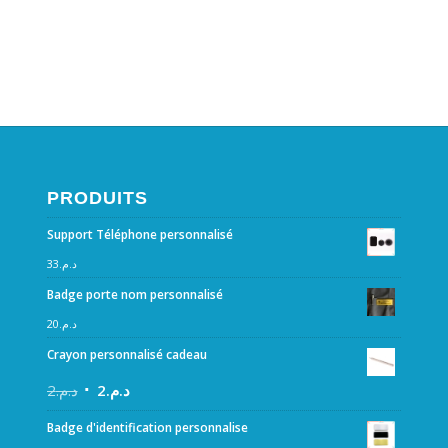
PRODUITS
Support Téléphone personnalisé
33
د.م.
Badge porte nom personnalisé
20
د.م.
Crayon personnalisé cadeau
2
د.م.
2
د.م.
Badge d'identification personnalise