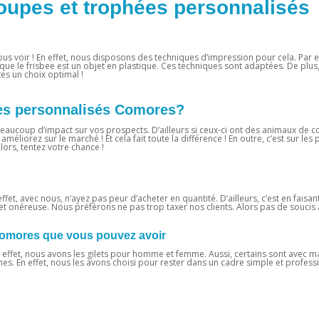
oupes et trophées personnalisés
ous voir ! En effet, nous disposons des techniques d’impression pour cela. Par ex
sque le frisbee est un objet en plastique. Ces techniques sont adaptées. De plus
tes un choix optimal !
hées personnalisés Comores?
ra beaucoup d’impact sur vos prospects. D’ailleurs si ceux-ci ont des animaux de 
 améliorez sur le marché ! Et cela fait toute la différence ! En outre, c’est sur les
rs, tentez votre chance !
effet, avec nous, n’ayez pas peur d’acheter en quantité. D’ailleurs, c’est en faisa
 onéreuse. Nous préférons ne pas trop taxer nos clients. Alors pas de soucis à
Comores que vous pouvez avoir
n effet, nous avons les gilets pour homme et femme. Aussi, certains sont avec m
ernes. En effet, nous les avons choisi pour rester dans un cadre simple et profess