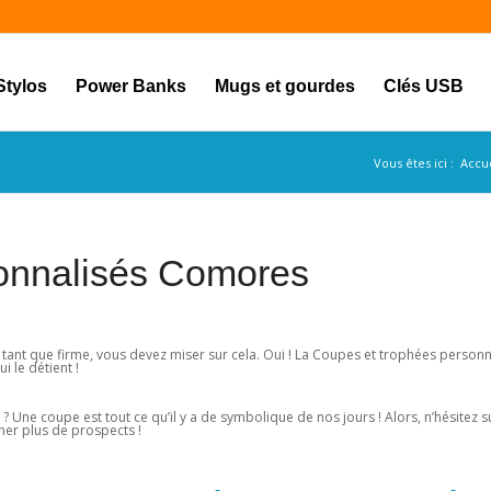
Stylos
Power Banks
Mugs et gourdes
Clés USB
Vous êtes ici :
Accue
sonnalisés Comores
 tant que firme, vous devez miser sur cela. Oui ! La Coupes et trophées perso
i le détient !
? Une coupe est tout ce qu’il y a de symbolique de nos jours ! Alors, n’hésitez s
ucher plus de prospects !