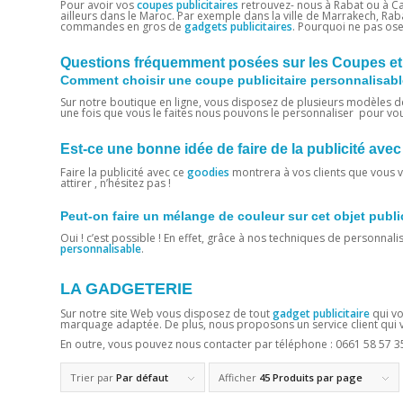
Pour avoir vos
coupes publicitaires
retrouvez- nous à Rabat ou à Ca
ailleurs dans le Maroc. Par exemple dans la ville de Marrakech, Rab
commandes en gros de
gadgets publicitaires
. Pourquoi ne pas ose
Questions fréquemment posées sur les Coupes e
Comment choisir une coupe publicitaire personnalisable
Sur notre boutique en ligne, vous disposez de plusieurs modèles d
une fois que vous le faites nous pouvons le personnaliser pour vo
Est-ce une bonne idée de faire de la publicité 
Faire la publicité avec ce
goodies
montrera à vos clients que vous vo
attirer , n’hésitez pas !
Peut-on faire un mélange de couleur sur cet objet publi
Oui ! c’est possible ! En effet, grâce à nos techniques de personnali
personnalisable
.
LA GADGETERIE
Sur notre site Web vous disposez de tout
gadget publicitaire
qui vo
marquage adaptée. De plus, nous proposons un service client qui vo
En outre, vous pouvez nous contacter par téléphone :
0661 58 57 3
Trier par
Par défaut
Afficher
45 Produits par page