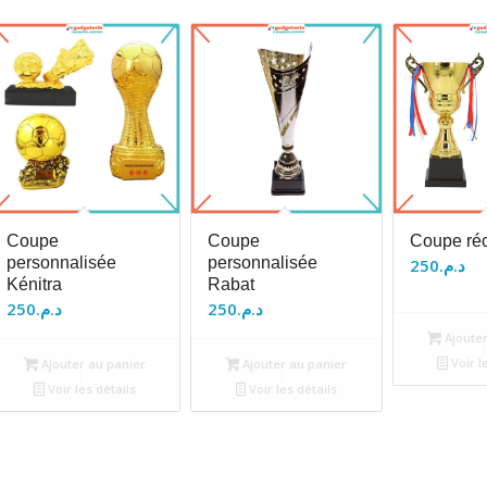
Coupe
Coupe
Coupe ré
personnalisée
personnalisée
250
د.م.
Kénitra
Rabat
250
د.م.
250
د.م.
Ajouter
Voir l
Ajouter au panier
Ajouter au panier
Voir les détails
Voir les détails