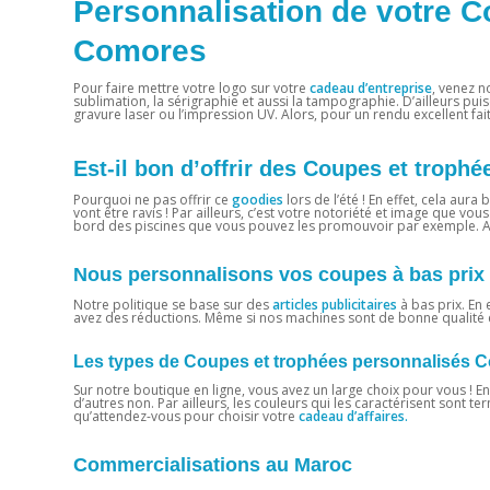
Personnalisation de votre C
Comores
Pour faire mettre votre logo sur votre
cadeau d’entreprise
, venez n
sublimation, la sérigraphie et aussi la tampographie. D’ailleurs pui
gravure laser ou l’impression UV. Alors, pour un rendu excellent fai
Est-il bon d’offrir des Coupes et trop
Pourquoi ne pas offrir ce
goodies
lors de l’été ! En effet, cela au
vont être ravis ! Par ailleurs, c’est votre notoriété et image que vous
bord des piscines que vous pouvez les promouvoir par exemple. Alo
Nous personnalisons vos coupes à bas prix
Notre politique se base sur des
articles publicitaires
à bas prix. En 
avez des réductions. Même si nos machines sont de bonne qualité et
Les types de Coupes et trophées personnalisés 
Sur notre boutique en ligne, vous avez un large choix pour vous ! E
d’autres non. Par ailleurs, les couleurs qui les caractérisent sont t
qu’attendez-vous pour choisir votre
cadeau d’affaires.
Commercialisations au Maroc