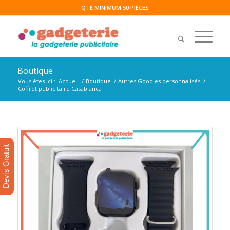
QTÉ MINIMUM 50 PIÈCES
Boutique
Vous êtes ici :
Accueil
/
Boutique
/
Autres Goodies personnalisés
/
Coffret publicitaire Casablanca
Devis Gratuit