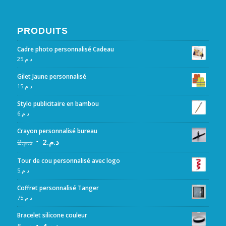
PRODUITS
Cadre photo personnalisé Cadeau
25
د.م.
Gilet Jaune personnalisé
15
د.م.
Stylo publicitaire en bambou
6
د.م.
Crayon personnalisé bureau
2
د.م.
2
د.م.
Tour de cou personnalisé avec logo
5
د.م.
Coffret personnalisé Tanger
75
د.م.
Bracelet silicone couleur