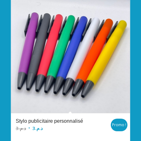
Stylo publicitaire personnalisé
Promo !
Le
Le
3
د.م.
3
د.م.
prix
prix