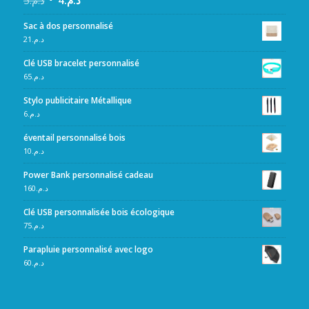
5
د.م.
4
د.م.
Sac à dos personnalisé
21
د.م.
Clé USB bracelet personnalisé
65
د.م.
Stylo publicitaire Métallique
6
د.م.
éventail personnalisé bois
10
د.م.
Power Bank personnalisé cadeau
160
د.م.
Clé USB personnalisée bois écologique
75
د.م.
Parapluie personnalisé avec logo
60
د.م.