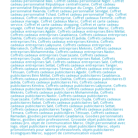
cadeau personnalisé Mali
,
Coffret cadeau personnalisé Niger
,
Coffret
cadeau personnalisé République centrafricaine
,
Coffret cadeau
personnalisé République démocratique du Congo
,
Coffret cadeau
personnalisé Rwanda
,
Coffret cadeau personnalisé Sénégal
,
Coffret
cadeau personnalisé Tchad
,
Coffret cadeau personnalisé Togo
,
Coffret
cadeaux
,
Coffret cadeaux entreprise
,
Coffret cadeaux Femme
,
coffret
cadeaux mariage
,
Coffret Cadeaux Maroc
,
Coffret et carte cadeau
service
,
Coffret et carte cadeau shopping
,
Coffret et carte cadeau
voyage
,
coffret haut de gamme
,
coffret personnalisé Maroc
,
Coffrets
cadeaux entreprises Agadir
,
Coffrets cadeaux entreprises Béni Méllal
,
Coffrets cadeaux entreprises Casablanca
,
Coffrets cadeaux entreprises
Dakhla
,
Coffrets cadeaux entreprises El Jadida
,
Coffrets cadeaux
entreprises Fès
,
Coffrets cadeaux entreprises Kénitra
,
Coffrets
cadeaux entreprises Laâyoune
,
Coffrets cadeaux entreprises
Marrakech
,
Coffrets cadeaux entreprises Meknès
,
Coffrets cadeaux
entreprises Mohammédia
,
Coffrets cadeaux entreprises Nador
,
Coffrets cadeaux entreprises Ouarzazate
,
Coffrets cadeaux
entreprises Oujda
,
Coffrets cadeaux entreprises Rabat
,
Coffrets
cadeaux entreprises Safi
,
Coffrets cadeaux entreprises Salé
,
Coffrets
cadeaux entreprises Settat
,
Coffrets cadeaux entreprises Tanger
,
Coffrets cadeaux entreprises Témara
,
Coffrets cadeaux entreprises
Tétouan
,
Coffrets cadeaux publicitaires Agadir
,
Coffrets cadeaux
publicitaires Béni Méllal
,
Coffrets cadeaux publicitaires Casablanca
,
Coffrets cadeaux publicitaires Dakhla
,
Coffrets cadeaux publicitaires El
Jadida
,
Coffrets cadeaux publicitaires Fès
,
Coffrets cadeaux
publicitaires Kénitra
,
Coffrets cadeaux publicitaires Laâyoune
,
Coffrets
cadeaux publicitaires Marrakech
,
Coffrets cadeaux publicitaires
Meknès
,
Coffrets cadeaux publicitaires Mohammédia
,
Coffrets
cadeaux publicitaires Nador
,
Coffrets cadeaux publicitaires
Ouarzazate
,
Coffrets cadeaux publicitaires Oujda
,
Coffrets cadeaux
publicitaires Rabat
,
Coffrets cadeaux publicitaires Safi
,
Coffrets
cadeaux publicitaires Salé
,
Coffrets cadeaux publicitaires Settat
,
Coffrets cadeaux publicitaires Tanger
,
Coffrets cadeaux publicitaires
Témara
,
Coffrets cadeaux publicitaires Tétouan
,
Coffrets cadeaux
Ramadan
,
goodies personnalisés Casablanca
,
Goodies personnalisés
Maroc
,
goodies salon professionnel
,
Grossiste objet publicitaire
,
idée
cadeau pro
,
objet de communication Maroc
,
Objet personnalisé avec
logo
,
objet publicitaire entreprise
,
objet publicitaire Maroc
,
objets
promotionnels pour salons professionnels
,
objets publicitaires
écologiques Maroc
,
support de communication visuelle