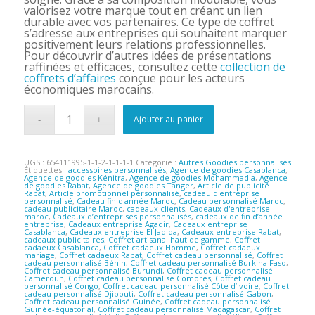
valorisez votre marque tout en créant un lien
durable avec vos partenaires. Ce type de coffret
s’adresse aux entreprises qui souhaitent marquer
positivement leurs relations professionnelles.
Pour découvrir d’autres idées de présentations
raffinées et efficaces, consultez cette
collection de
coffrets d’affaires
conçue pour les acteurs
économiques marocains.
Ajouter au panier
UGS :
654111995-1-1-2-1-1-1-1
Catégorie :
Autres Goodies personnalisés
Étiquettes :
accessoires personnalisés
,
Agence de goodies Casablanca
,
Agence de goodies Kénitra
,
Agence de goodies Mohammadia
,
Agence
de goodies Rabat
,
Agence de goodies Tanger
,
Article de publicité
Rabat
,
Article promotionnel personnalisé
,
cadeau d'entreprise
personnalisé
,
Cadeau fin d'année Maroc
,
Cadeau personnalisé Maroc
,
cadeau publicitaire Maroc
,
cadeaux clients
,
Cadeaux d'entreprise
maroc
,
Cadeaux d’entreprises personnalisés
,
cadeaux de fin d’année
entreprise
,
Cadeaux entreprise Agadir
,
Cadeaux entreprise
Casablanca
,
Cadeaux entreprise El Jadida
,
Cadeaux entreprise Rabat
,
cadeaux publicitaires
,
Coffret artisanal haut de gamme
,
Coffret
cadaeux Casablanca
,
Coffret cadaeux Homme
,
Coffret cadaeux
mariage
,
Coffret cadaeux Rabat
,
Coffret cadeau personnalisé
,
Coffret
cadeau personnalisé Bénin
,
Coffret cadeau personnalisé Burkina Faso
,
Coffret cadeau personnalisé Burundi
,
Coffret cadeau personnalisé
Cameroun
,
Coffret cadeau personnalisé Comores
,
Coffret cadeau
personnalisé Congo
,
Coffret cadeau personnalisé Côte d’Ivoire
,
Coffret
cadeau personnalisé Djibouti
,
Coffret cadeau personnalisé Gabon
,
Coffret cadeau personnalisé Guinée
,
Coffret cadeau personnalisé
Guinée-équatorial
,
Coffret cadeau personnalisé Madagascar
,
Coffret