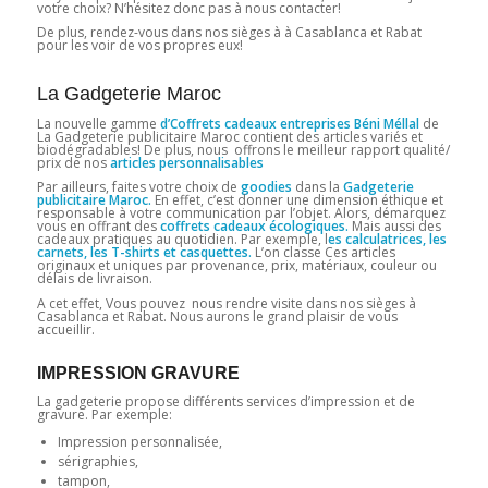
votre choix? N’hésitez donc pas à nous contacter!
De plus, rendez-vous dans nos sièges à à Casablanca et Rabat
pour les voir de vos propres eux!
La Gadgeterie Maroc
La nouvelle gamme
d’Coffrets cadeaux entreprises Béni Méllal
de
La Gadgeterie publicitaire Maroc contient des articles variés et
biodégradables! De plus, nous offrons le meilleur rapport qualité/
prix de nos
articles personnalisables
Par ailleurs, faites votre choix de
goodies
dans la
Gadgeterie
publicitaire Maroc.
En effet, c’est donner une dimension éthique et
responsable à votre communication par l’objet. Alors, démarquez
vous en offrant des
coffrets cadeaux écologiques.
Mais aussi des
cadeaux pratiques au quotidien. Par exemple, l
es calculatrices, les
carnets, les T-shirts et casquettes.
L’on classe Ces articles
originaux et uniques par provenance, prix, matériaux, couleur ou
délais de livraison.
A cet effet, Vous pouvez nous rendre visite dans nos sièges à
Casablanca et Rabat. Nous aurons le grand plaisir de vous
accueillir.
IMPRESSION GRAVURE
La gadgeterie propose différents services d’impression et de
gravure. Par exemple:
Impression personnalisée,
sérigraphies,
tampon,