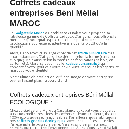
Coffrets cadeaux
entreprises Béni Méllal
MAROC
La
Gadgeterie Maroc
à Casablanca et Rabat vous propose sa
fabuleuse gamme de Coffrets cadeaux. D’ailleurs, nous offrons le
meilleur rapport qualité/prix. Ces objets publicitaires ont une
production rigoureuse et attentive à la qualité plutôt qu’à la
quantité.
Alors, Découvrez ici un large choix de cet
article publicitaire
très
impressionnants. D’ailleurs, il se décline selon la forme (carré ou
cubique). Mais aussi selon la matière de fabrication (en bois, en
carton, etc). Alors, sélectionnez le
cadeau personnalisé
qui
convient à votre goût et à votre envie. Ainsi, marquez les esprits! et
marquez votre identité!
Notre ultime objectif est de diffuser l’image de votre entreprise
tout en faisant plaisir à votre client!
Coffrets cadeaux entreprises Béni Méllal
ÉCOLOGIQUE :
Chez La Gadgeterie Maroc à Casablanca et Rabat vous trouverez
aussi nos meilleures idées de Coffrets cadeaux
.
D’ailleurs, ils sont
100% écologiques et responsables. Par ailleurs, nous fabriquons
nos
coffrets goodies écologiques
avec des matières naturelles.
Par exemple, le bois et le verre. Mais aussi divers matériaux
recyclés qui respectent l’environnement. Alors, Vous avez déjà fait