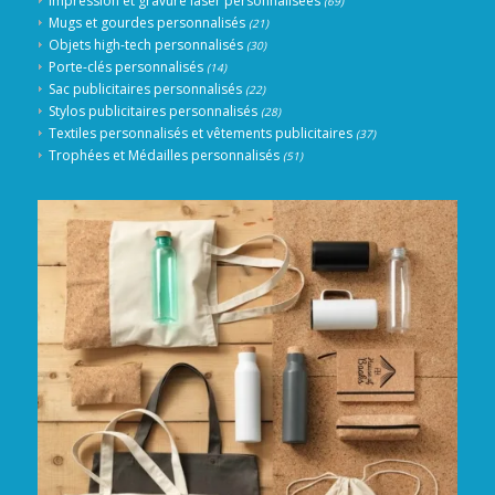
Impression et gravure laser personnalisées
(69)
Mugs et gourdes personnalisés
(21)
Objets high-tech personnalisés
(30)
Porte-clés personnalisés
(14)
Sac publicitaires personnalisés
(22)
Stylos publicitaires personnalisés
(28)
Textiles personnalisés et vêtements publicitaires
(37)
Trophées et Médailles personnalisés
(51)