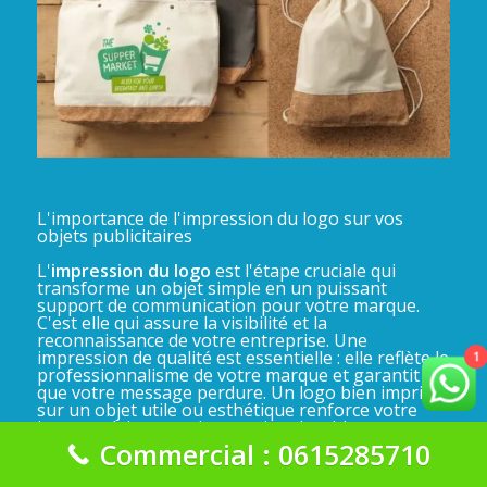
L'importance de l'impression du logo sur vos
objets publicitaires
L'
impression du logo
est l'étape cruciale qui
transforme un objet simple en un puissant
support de communication pour votre marque.
C'est elle qui assure la visibilité et la
reconnaissance de votre entreprise. Une
impression de qualité est essentielle : elle reflète le
1
professionnalisme de votre marque et garantit
que votre message perdure. Un logo bien imprimé
sur un objet utile ou esthétique renforce votre
image et laisse une impression durable sur vos
clients, partenaires et collaborateurs.
Commercial : 0615285710