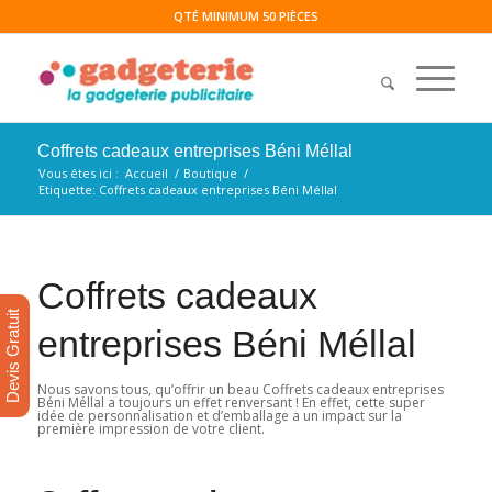
QTÉ MINIMUM 50 PIÈCES
Coffrets cadeaux entreprises Béni Méllal
Vous êtes ici :
Accueil
/
Boutique
/
Etiquette: Coffrets cadeaux entreprises Béni Méllal
Coffrets cadeaux
Devis Gratuit
entreprises Béni Méllal
Nous savons tous, qu’offrir un beau Coffrets cadeaux entreprises
Béni Méllal a toujours un effet renversant ! En effet, cette super
idée de personnalisation et d’emballage a un impact sur la
première impression de votre client.