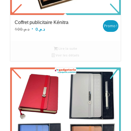
Coffret publicitaire Kénitra
Promo !
Le
Le
100
د.م.
0
د.م.
prix
prix
initial
actuel
Lire la suite
était :
est :
Voir les détails
د.م.0.
د.م.100.