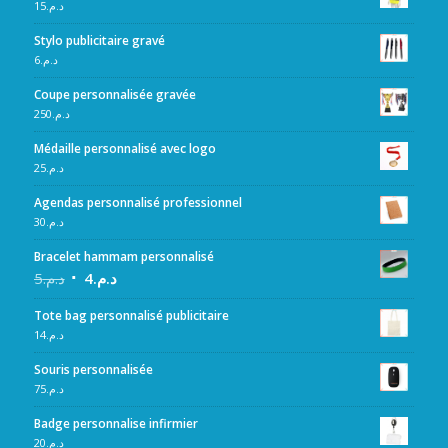
15
د.م.
Stylo publicitaire gravé
6
د.م.
Coupe personnalisée gravée
250
د.م.
Médaille personnalisé avec logo
25
د.م.
Agendas personnalisé professionnel
30
د.م.
Bracelet hammam personnalisé
5
د.م.
4
د.م.
Tote bag personnalisé publicitaire
14
د.م.
Souris personnalisée
75
د.م.
Badge personnalise infirmier
20
د.م.