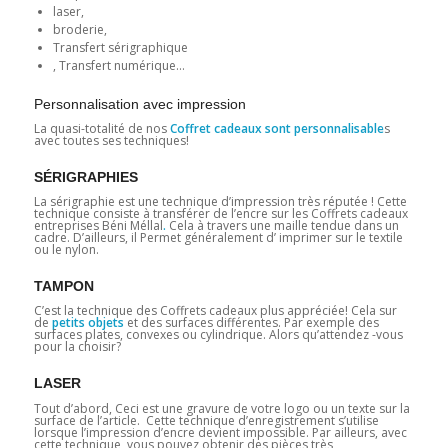
laser,
broderie,
Transfert sérigraphique
, Transfert numérique…
Personnalisation avec impression
La quasi-totalité de nos
Coffret cadeaux sont personnalisable
s
avec toutes ses techniques!
SÉRIGRAPHIES
La sérigraphie est une technique d’impression très réputée ! Cette
technique consiste à transférer de l’encre sur les Coffrets cadeaux
entreprises Béni Méllal
.
Cela à travers une maille tendue dans un
cadre. D’ailleurs, il Permet généralement d’ imprimer sur le textile
ou le nylon.
TAMPON
C’est la technique des Coffrets cadeaux plus appréciée! Cela sur
de
petits objets
et des surfaces différentes. Par exemple des
surfaces plates, convexes ou cylindrique. Alors qu’attendez -vous
pour la choisir?
LASER
Tout d’abord, Ceci est une gravure de votre logo ou un texte sur la
surface de l’article. Cette technique d’enregistrement s’utilise
lorsque l’impression d’encre devient impossible. Par ailleurs, avec
cette technique, vous pouvez obtenir des pièces très