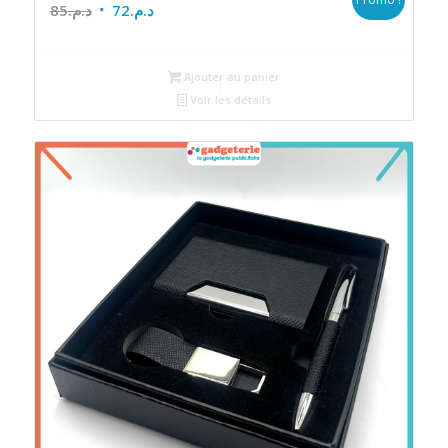
Le
Le
85
د.م.
72
د.م.
prix
prix
initial
actuel
Ajouter au panier
était :
est :
Voir les détails
د.م.85.
د.م.72.