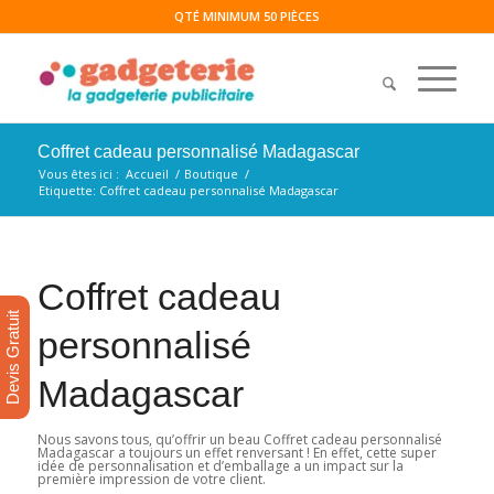
QTÉ MINIMUM 50 PIÈCES
Coffret cadeau personnalisé Madagascar
Vous êtes ici :
Accueil
/
Boutique
/
Etiquette: Coffret cadeau personnalisé Madagascar
Coffret cadeau
Devis Gratuit
personnalisé
Madagascar
Nous savons tous, qu’offrir un beau Coffret cadeau personnalisé
Madagascar a toujours un effet renversant ! En effet, cette super
idée de personnalisation et d’emballage a un impact sur la
première impression de votre client.