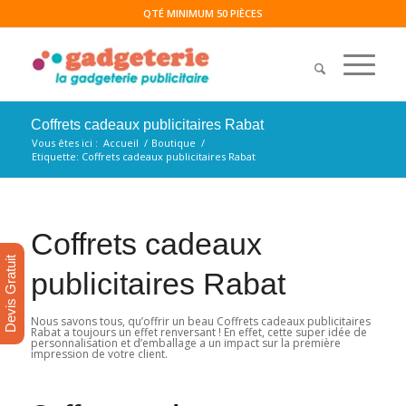
QTÉ MINIMUM 50 PIÈCES
Coffrets cadeaux publicitaires Rabat
Vous êtes ici :
Accueil
/
Boutique
/
Etiquette: Coffrets cadeaux publicitaires Rabat
Coffrets cadeaux
Devis Gratuit
publicitaires Rabat
Nous savons tous, qu’offrir un beau Coffrets cadeaux publicitaires
Rabat a toujours un effet renversant ! En effet, cette super idée de
personnalisation et d’emballage a un impact sur la première
impression de votre client.