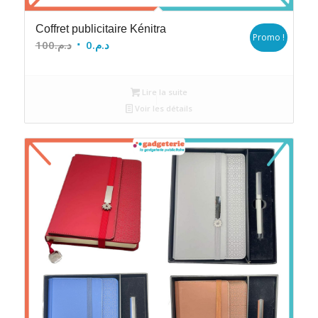
Coffret publicitaire Kénitra
Promo !
Le
Le
100
د.م.
0
د.م.
prix
prix
initial
actuel
Lire la suite
était :
est :
Voir les détails
د.م.0.
د.م.100.