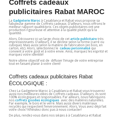
Coffrets cadeaux
publicitaires Rabat MAROC
La
Gadgeterie Maroc
à Casablanca et Rabat vous propose sa
fabuleuse gamme de Coffrets cadeaux. D’ailleurs, nous offrons le
meilleur rapport qualité/prix. Ces objets publicitaires ont une
production rigoureuse et attentive à la qualité plutôt qu’à la
quantité.
Alors, Découvrez ici un large choix de cet
article publicitaire
très
impressionnants. D’ailleurs, il se décline selon la forme (carré ou
cubique). Mais aussi selon la matière de fabrication (en bois, en
carton, etc). Alors, sélectionnez le
cadeau personnalisé
qui
convient à votre goût et à votre envie. Ainsi, marquez les esprits! et
marquez votre identité!
Notre ultime objectif est de diffuser l’image de votre entreprise
tout en faisant plaisir à votre client!
Coffrets cadeaux publicitaires Rabat
ÉCOLOGIQUE :
Chez La Gadgeterie Maroc à Casablanca et Rabat vous trouverez
aussi nos meilleures idées de Coffrets cadeaux
.
D’ailleurs, ils sont
100% écologiques et responsables. Par ailleurs, nous fabriquons
nos
coffrets goodies écologiques
avec des matières naturelles.
Par exemple, le bois et le verre. Mais aussi divers matériaux
recyclés qui respectent l’environnement. Alors, Vous avez déjà fait
votre choix? N’hésitez donc pas à nous contacter!
De plus, rendez-vous dans nos sièges à à Casablanca et Rabat