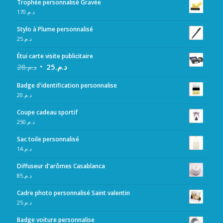
Trophée personnalisé Gravée
170
د.م.
Stylo à Plume personnalisé
25
د.م.
Étui carte visite publicitaire
28
د.م.
25
د.م.
Badge d'identification personnalise
20
د.م.
Coupe cadeau sportif
250
د.م.
Sac toile personnalisé
14
د.م.
Diffuseur d'arômes Casablanca
85
د.م.
Cadre photo personnalisé Saint valentin
25
د.م.
Badge voiture personnalise