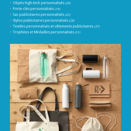
Objets high-tech personnalisés
(30)
Porte-clés personnalisés
(14)
Sac publicitaires personnalisés
(22)
Stylos publicitaires personnalisés
(28)
Textiles personnalisés et vêtements publicitaires
(37)
Trophées et Médailles personnalisés
(51)