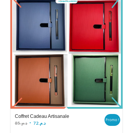
Coffret Cadeau Artisanale
Promo !
Le
Le
85
د.م.
72
د.م.
prix
prix