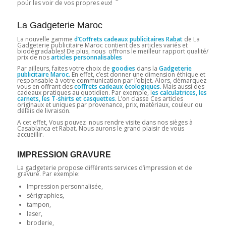
pour les voir de vos propres eux!
La Gadgeterie Maroc
La nouvelle gamme
d’Coffrets cadeaux publicitaires Rabat
de La
Gadgeterie publicitaire Maroc contient des articles variés et
biodégradables! De plus, nous offrons le meilleur rapport qualité/
prix de nos
articles personnalisables
Par ailleurs, faites votre choix de
goodies
dans la
Gadgeterie
publicitaire Maroc.
En effet, c’est donner une dimension éthique et
responsable à votre communication par l’objet. Alors, démarquez
vous en offrant des
coffrets cadeaux écologiques.
Mais aussi des
cadeaux pratiques au quotidien. Par exemple, l
es calculatrices, les
carnets, les T-shirts et casquettes.
L’on classe Ces articles
originaux et uniques par provenance, prix, matériaux, couleur ou
délais de livraison.
A cet effet, Vous pouvez nous rendre visite dans nos sièges à
Casablanca et Rabat. Nous aurons le grand plaisir de vous
accueillir.
IMPRESSION GRAVURE
La gadgeterie propose différents services d’impression et de
gravure. Par exemple:
Impression personnalisée,
sérigraphies,
tampon,
laser,
broderie,