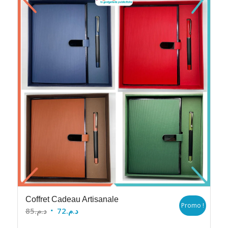
Coffret Cadeau Artisanale
Promo !
Le
Le
85
د.م.
72
د.م.
prix
prix