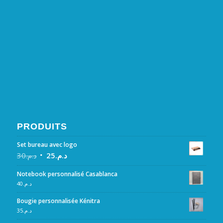
PRODUITS
Set bureau avec logo
30
د.م.
25
د.م.
Notebook personnalisé Casablanca
40
د.م.
Bougie personnalisée Kénitra
35
د.م.