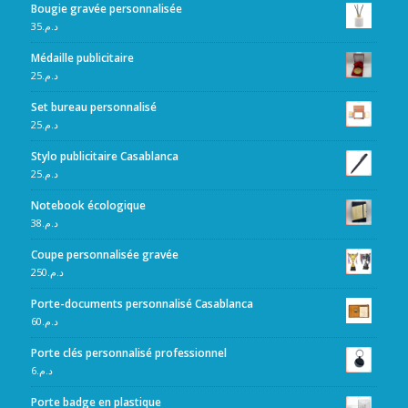
Bougie gravée personnalisée
35
د.م.
Médaille publicitaire
25
د.م.
Set bureau personnalisé
25
د.م.
Stylo publicitaire Casablanca
25
د.م.
Notebook écologique
38
د.م.
Coupe personnalisée gravée
250
د.م.
Porte-documents personnalisé Casablanca
60
د.م.
Porte clés personnalisé professionnel
6
د.م.
Porte badge en plastique