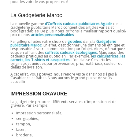
pour les voir de vos propres eux!
La Gadgeterie Maroc
La nouvelle gamme
d’Coffrets cadeaux publicitaires Agadir
de La
Gadgeterie publicitaire Maroc contient des articles variés et
biodégradables! De plus, nous offrons le meilleur rapport qualité/
prix de nos
articles personnalisables
Par ailleurs, faites votre choix de
goodies
dans la
Gadgeterie
publicitaire Maroc.
En effet, c’est donner une dimension éthique et
responsable à votre communication par l’objet. Alors, démarquez
vous en offrant des
coffrets cadeaux écologiques.
Mais aussi des
cadeaux pratiques au quotidien. Par exemple, l
es calculatrices, les
carnets, les T-shirts et casquettes.
L’on classe Ces articles
originaux et uniques par provenance, prix, matériaux, couleur ou
délais de livraison.
A cet effet, Vous pouvez nous rendre visite dans nos sièges à
Casablanca et Rabat. Nous aurons le grand plaisir de vous
accueillir.
IMPRESSION GRAVURE
La gadgeterie propose différents services d’impression et de
gravure. Par exemple:
Impression personnalisée,
sérigraphies,
tampon,
laser,
broderie,