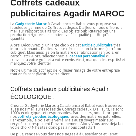
Coffrets cadeaux
publicitaires Agadir MAROC
La
Gadgeterie Maroc
à Casablanca et Rabat vous propose sa
fabuleuse gamme de Coffrets cadeaux. D’ailleurs, nous offrons le
meilleur rapport qualité/prix. Ces objets publicitaires ont une
production rigoureuse et attentive à la qualité plutôt qu’à la
quantité.
Alors, Découvrez ici un large choix de cet
article publicitaire
très
impressionnants. D’ailleurs, il se décline selon la forme (carré ou
cubique). Mais aussi selon la matière de fabrication (en bois, en
carton, etc). Alors, sélectionnez le
cadeau personnalisé
qui
convient à votre goût et à votre envie. Ainsi, marquez les esprits! et
marquez votre identité!
Notre ultime objectif est de diffuser l’image de votre entreprise
tout en faisant plaisir à votre client!
Coffrets cadeaux publicitaires Agadir
ÉCOLOGIQUE :
Chez La Gadgeterie Maroc à Casablanca et Rabat vous trouverez
aussi nos meilleures idées de Coffrets cadeaux
.
D’ailleurs, ils sont
100% écologiques et responsables. Par ailleurs, nous fabriquons
nos
coffrets goodies écologiques
avec des matières naturelles.
Par exemple, le bois et le verre. Mais aussi divers matériaux
recyclés qui respectent l’environnement. Alors, Vous avez déjà fait
votre choix? N’hésitez donc pas à nous contacter!
De plus, rendez-vous dans nos sièges à à Casablanca et Rabat