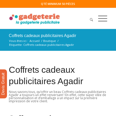
QTÉ MINIMUM 50 PIÈCES
Coffrets cadeaux publicitaires Agadir
Vous êtes ici :
Accueil
/
Boutique
/
Etiquette: Coffrets cadeaux publicitaires Agadir
Coffrets cadeaux
Devis Gratuit
publicitaires Agadir
Nous savons tous, qu’offrir un beau Coffrets cadeaux publicitaires
Agadir a toujours un effet renversant ! En effet, cette super idée de
personnalisation et d’emballage a un impact sur la première
impression de votre client.