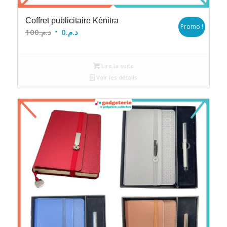
Coffret publicitaire Kénitra
Promo !
Le
Le
100
د.م.
0
د.م.
prix
prix
initial
actuel
Lire la suite
était :
est :
Voir les détails
د.م.0.
د.م.100.