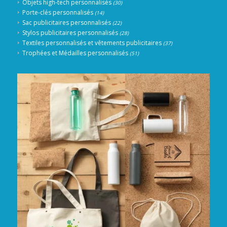
Objets high-tech personnalisés
(30)
Porte-clés personnalisés
(14)
Sac publicitaires personnalisés
(22)
Stylos publicitaires personnalisés
(28)
Textiles personnalisés et vêtements publicitaires
(37)
Trophées et Médailles personnalisés
(51)