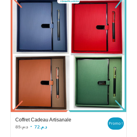
Coffret Cadeau Artisanale
Promo !
Le
Le
85
د.م.
72
د.م.
prix
prix