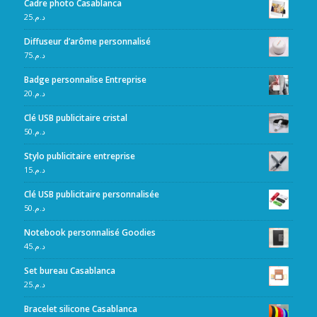
Cadre photo Casablanca
25
د.م.
Diffuseur d’arôme personnalisé
75
د.م.
Badge personnalise Entreprise
20
د.م.
Clé USB publicitaire cristal
50
د.م.
Stylo publicitaire entreprise
15
د.م.
Clé USB publicitaire personnalisée
50
د.م.
Notebook personnalisé Goodies
45
د.م.
Set bureau Casablanca
25
د.م.
Bracelet silicone Casablanca