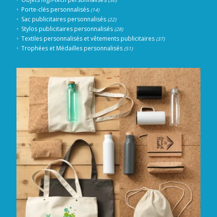
Porte-clés personnalisés
(14)
Sac publicitaires personnalisés
(22)
Stylos publicitaires personnalisés
(28)
Textiles personnalisés et vêtements publicitaires
(37)
Trophées et Médailles personnalisés
(51)