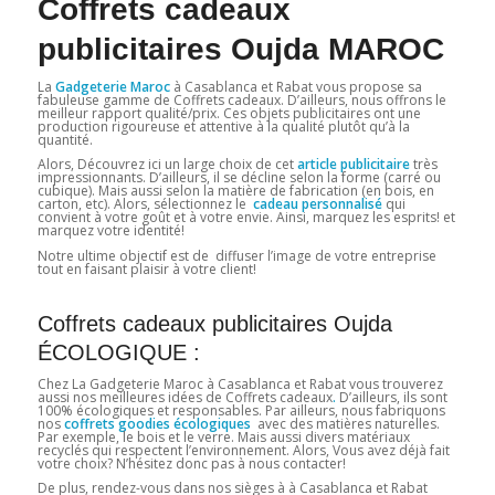
Coffrets cadeaux
publicitaires Oujda MAROC
La
Gadgeterie Maroc
à Casablanca et Rabat vous propose sa
fabuleuse gamme de Coffrets cadeaux. D’ailleurs, nous offrons le
meilleur rapport qualité/prix. Ces objets publicitaires ont une
production rigoureuse et attentive à la qualité plutôt qu’à la
quantité.
Alors, Découvrez ici un large choix de cet
article publicitaire
très
impressionnants. D’ailleurs, il se décline selon la forme (carré ou
cubique). Mais aussi selon la matière de fabrication (en bois, en
carton, etc). Alors, sélectionnez le
cadeau personnalisé
qui
convient à votre goût et à votre envie. Ainsi, marquez les esprits! et
marquez votre identité!
Notre ultime objectif est de diffuser l’image de votre entreprise
tout en faisant plaisir à votre client!
Coffrets cadeaux publicitaires Oujda
ÉCOLOGIQUE :
Chez La Gadgeterie Maroc à Casablanca et Rabat vous trouverez
aussi nos meilleures idées de Coffrets cadeaux
.
D’ailleurs, ils sont
100% écologiques et responsables. Par ailleurs, nous fabriquons
nos
coffrets goodies écologiques
avec des matières naturelles.
Par exemple, le bois et le verre. Mais aussi divers matériaux
recyclés qui respectent l’environnement. Alors, Vous avez déjà fait
votre choix? N’hésitez donc pas à nous contacter!
De plus, rendez-vous dans nos sièges à à Casablanca et Rabat