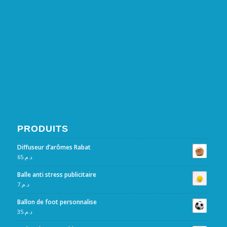
PRODUITS
Diffuseur d’arômes Rabat
65
د.م.
Balle anti stress publicitaire
7
د.م.
Ballon de foot personnalise
35
د.م.