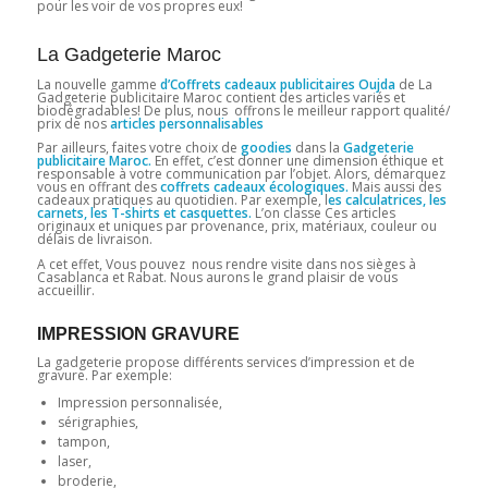
pour les voir de vos propres eux!
La Gadgeterie Maroc
La nouvelle gamme
d’Coffrets cadeaux publicitaires Oujda
de La
Gadgeterie publicitaire Maroc contient des articles variés et
biodégradables! De plus, nous offrons le meilleur rapport qualité/
prix de nos
articles personnalisables
Par ailleurs, faites votre choix de
goodies
dans la
Gadgeterie
publicitaire Maroc.
En effet, c’est donner une dimension éthique et
responsable à votre communication par l’objet. Alors, démarquez
vous en offrant des
coffrets cadeaux écologiques.
Mais aussi des
cadeaux pratiques au quotidien. Par exemple, l
es calculatrices, les
carnets, les T-shirts et casquettes.
L’on classe Ces articles
originaux et uniques par provenance, prix, matériaux, couleur ou
délais de livraison.
A cet effet, Vous pouvez nous rendre visite dans nos sièges à
Casablanca et Rabat. Nous aurons le grand plaisir de vous
accueillir.
IMPRESSION GRAVURE
La gadgeterie propose différents services d’impression et de
gravure. Par exemple:
Impression personnalisée,
sérigraphies,
tampon,
laser,
broderie,