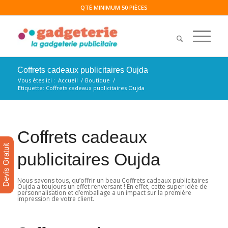
QTÉ MINIMUM 50 PIÈCES
Coffrets cadeaux publicitaires Oujda
Vous êtes ici :
Accueil
/
Boutique
/
Etiquette: Coffrets cadeaux publicitaires Oujda
Coffrets cadeaux
Devis Gratuit
publicitaires Oujda
Nous savons tous, qu’offrir un beau Coffrets cadeaux publicitaires
Oujda a toujours un effet renversant ! En effet, cette super idée de
personnalisation et d’emballage a un impact sur la première
impression de votre client.