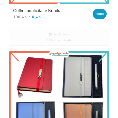
Coffret publicitaire Kénitra
Promo !
Le
Le
100
د.م.
0
د.م.
prix
prix
initial
actuel
Lire la suite
était :
est :
Voir les détails
د.م.0.
د.م.100.