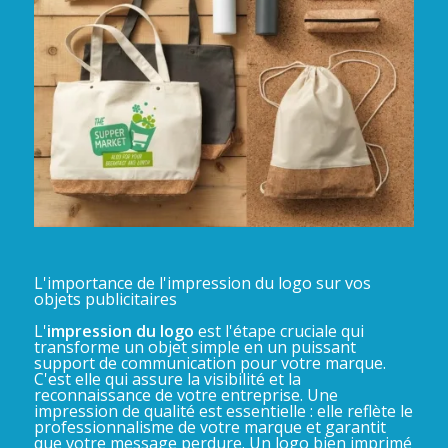
L'importance de l'impression du logo sur vos
objets publicitaires
L'
impression du logo
est l'étape cruciale qui
transforme un objet simple en un puissant
support de communication pour votre marque.
C'est elle qui assure la visibilité et la
reconnaissance de votre entreprise. Une
impression de qualité est essentielle : elle reflète le
professionnalisme de votre marque et garantit
que votre message perdure. Un logo bien imprimé