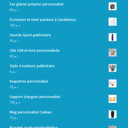
Sac glacier polyster personnalisé
85
د.م.
Écouteurs et Haut-parleurs à Casablanca
120
د.م.
Gourde Sport publicitaire
45
د.م.
Clés USB en bois personnalisée
65
د.م.
Stylo 4 couleurs publicitaire
6
د.م.
Raquettes personnalisé
25
د.م.
Support chargeur personnalisé
130
د.م.
Mug personnalisé Cadeau
75
د.م.
Bracelet accès piscine Kénitra