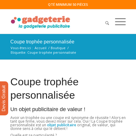
QTÉ MINIMUM 50 PIÈCES
Coupe trophée personnalisée
Vous êtes ici :
Accueil
/
Boutique
/
Etiquette: Coupe trophée personnalisée
Coupe trophée
Devis Gratuit
personnalisée
Un objet publicitaire de valeur !
Avoir un trophée ou une coupe est synonyme de réussite ! Alors en
tant que firme, vous devez miser sur cela. Oui ! La Coupe trophée
personnalisée est un
objet publicitaire
original, de valeur, qui
donne sens à celui qui le détient !
Quelle est sa particularité ?