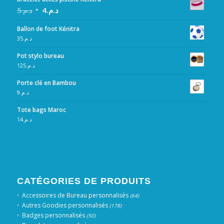
5
د.م.
4
د.م.
Ballon de foot Kénitra
35
د.م.
Pot stylo bureau
125
د.م.
Porte clé en Bambou
9
د.م.
Tote bags Maroc
14
د.م.
CATÉGORIES DE PRODUITS
Accessoires de Bureau personnalisés
(64)
Autres Goodies personnalisés
(178)
Badges personnalisés
(50)