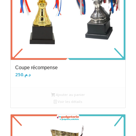
Coupe récompense
250
د.م.
Ajouter au panier
Voir les détails