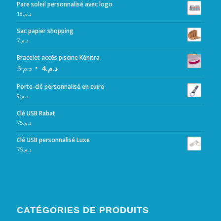
Pare soleil personnalisé avec logo
18
د.م.
Sac papier shopping
7
د.م.
Bracelet accès piscine Kénitra
5
د.م.
4
د.م.
Porte-clé personnalisé en cuire
9
د.م.
Clé USB Rabat
75
د.م.
Clé USB personnalisé Luxe
75
د.م.
CATÉGORIES DE PRODUITS