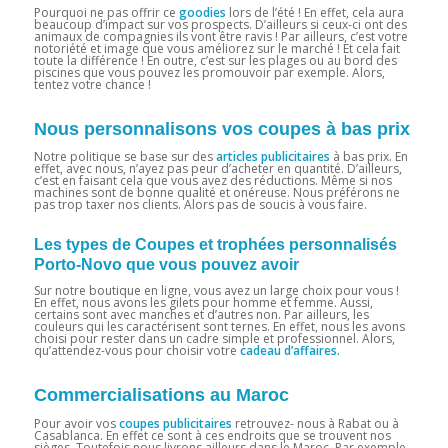
Pourquoi ne pas offrir ce
goodies
lors de l’été ! En effet, cela aura
beaucoup d’impact sur vos prospects. D’ailleurs si ceux-ci ont des
animaux de compagnies ils vont être ravis ! Par ailleurs, c’est votre
notoriété et image que vous améliorez sur le marché ! Et cela fait
toute la différence ! En outre, c’est sur les plages ou au bord des
piscines que vous pouvez les promouvoir par exemple. Alors,
tentez votre chance !
Nous personnalisons vos coupes à bas prix
Notre politique se base sur des
articles publicitaires
à bas prix. En
effet, avec nous, n’ayez pas peur d’acheter en quantité. D’ailleurs,
c’est en faisant cela que vous avez des réductions. Même si nos
machines sont de bonne qualité et onéreuse. Nous préférons ne
pas trop taxer nos clients. Alors pas de soucis à vous faire.
Les types de Coupes et trophées personnalisés
Porto-Novo que vous pouvez avoir
Sur notre boutique en ligne, vous avez un large choix pour vous !
En effet, nous avons les gilets pour homme et femme. Aussi,
certains sont avec manches et d’autres non. Par ailleurs, les
couleurs qui les caractérisent sont ternes. En effet, nous les avons
choisi pour rester dans un cadre simple et professionnel. Alors,
qu’attendez-vous pour choisir votre
cadeau d’affaires.
Commercialisations au Maroc
Pour avoir vos
coupes publicitaires
retrouvez- nous à Rabat ou à
Casablanca. En effet ce sont à ces endroits que se trouvent nos
sièges. Toutefois nous livrons ailleurs dans le Maroc. Par exemple