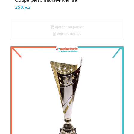
Coupe personnalisée Kénitra
250
د.م.
Ajouter au panier
Voir les détails