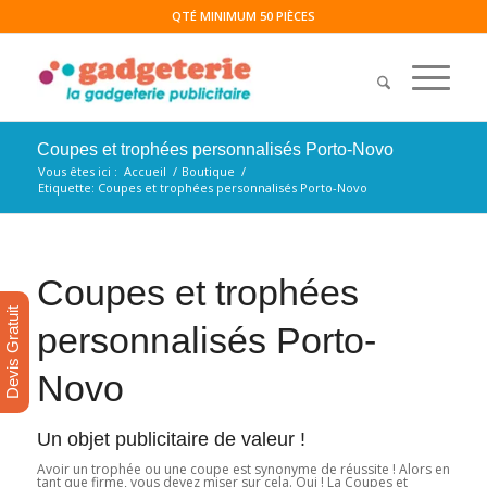
QTÉ MINIMUM 50 PIÈCES
Coupes et trophées personnalisés Porto-Novo
Vous êtes ici :
Accueil
/
Boutique
/
Etiquette: Coupes et trophées personnalisés Porto-Novo
Coupes et trophées
Devis Gratuit
personnalisés Porto-
Novo
Un objet publicitaire de valeur !
Avoir un trophée ou une coupe est synonyme de réussite ! Alors en
tant que firme, vous devez miser sur cela. Oui ! La Coupes et