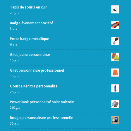
Tapis de souris en cuir
20
د.م.
Badge évènement société
3
د.م.
Porte badge métallique
6
د.م.
Gilet Jaune personnalisé
15
د.م.
Gilet personnalisé professionnel
15
د.م.
Gourde Kénitra personnalisé
25
د.م.
PowerBank personnalisé saint valentin
260
د.م.
Bougie personnalisée professionnelle
35
د.م.