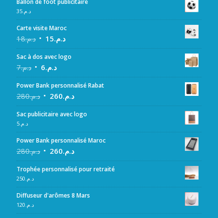
Ballon de foot publicitaire
35
د.م.
Carte visite Maroc
18
د.م.
15
د.م.
Sac à dos avec logo
7
د.م.
6
د.م.
Power Bank personnalisé Rabat
280
د.م.
260
د.م.
Sac publicitaire avec logo
5
د.م.
Power Bank personnalisé Maroc
280
د.م.
260
د.م.
Trophée personnalisé pour retraité
250
د.م.
Diffuseur d'arômes 8 Mars
120
د.م.