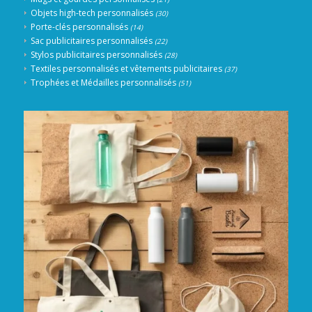
Objets high-tech personnalisés
(30)
Porte-clés personnalisés
(14)
Sac publicitaires personnalisés
(22)
Stylos publicitaires personnalisés
(28)
Textiles personnalisés et vêtements publicitaires
(37)
Trophées et Médailles personnalisés
(51)