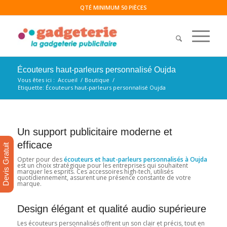
QTÉ MINIMUM 50 PIÈCES
Écouteurs haut-parleurs personnalisé Oujda
Vous êtes ici :
Accueil
/
Boutique
/
Etiquette: Écouteurs haut-parleurs personnalisé Oujda
Un support publicitaire moderne et
efficace
Devis Gratuit
Opter pour des
écouteurs et haut-parleurs personnalisés à Oujda
est un choix stratégique pour les entreprises qui souhaitent
marquer les esprits. Ces accessoires high-tech, utilisés
quotidiennement, assurent une présence constante de votre
marque.
Design élégant et qualité audio supérieure
Les écouteurs personnalisés offrent un son clair et précis, tout en