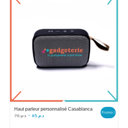
Haut parleur personnalisé Casablanca
Promo !
Le
Le
70
د.م.
65
د.م.
prix
prix