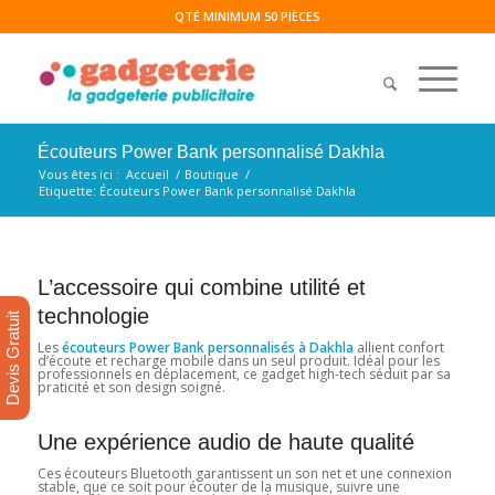
QTÉ MINIMUM 50 PIÈCES
Écouteurs Power Bank personnalisé Dakhla
Vous êtes ici :
Accueil
/
Boutique
/
Etiquette: Écouteurs Power Bank personnalisé Dakhla
L’accessoire qui combine utilité et
technologie
Devis Gratuit
Les
écouteurs Power Bank personnalisés à Dakhla
allient confort
d’écoute et recharge mobile dans un seul produit. Idéal pour les
professionnels en déplacement, ce gadget high-tech séduit par sa
praticité et son design soigné.
Une expérience audio de haute qualité
Ces écouteurs Bluetooth garantissent un son net et une connexion
stable, que ce soit pour écouter de la musique, suivre une