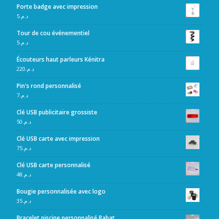
Porte badge avec impression
5
د.م.
Tour de cou événementiel
5
د.م.
Écouteurs haut parleurs Kénitra
220
د.م.
Pin's rond personnalisé
7
د.م.
Clé USB publicitaire grossiste
50
د.م.
Clé USB carte avec impression
75
د.م.
Clé USB carte personnalisé
48
د.م.
Bougie personnalisée avec logo
35
د.م.
Bracelet piscine personnalisé Rabat