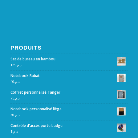
PRODUITS
Set de bureau en bambou
125
د.م.
Notebook Rabat
40
د.م.
Coffret personnalisé Tanger
75
د.م.
Notebook personnalisé liège
30
د.م.
Contrôle d'accès porte badge
1
د.م.