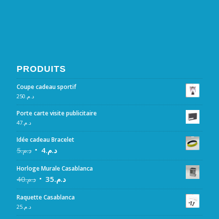
PRODUITS
Coupe cadeau sportif
250
د.م.
Porte carte visite publicitaire
47
د.م.
Idée cadeau Bracelet
5
د.م.
4
د.م.
Horloge Murale Casablanca
40
د.م.
35
د.م.
Raquette Casablanca
25
د.م.