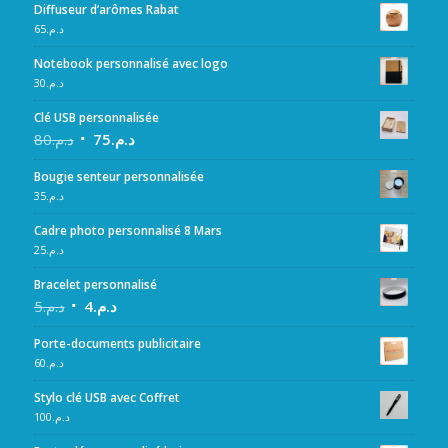
Diffuseur d’arômes Rabat
65
د.م.
Notebook personnalisé avec logo
30
د.م.
Clé USB personnalisée
80
د.م.
75
د.م.
Bougie senteur personnalisée
35
د.م.
Cadre photo personnalisé 8 Mars
25
د.م.
Bracelet personnalisé
5
د.م.
4
د.م.
Porte-documents publicitaire
60
د.م.
Stylo clé USB avec Coffret
100
د.م.