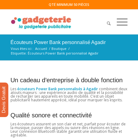
QTÉ MINIMUM 50 PIÈCES
Écouteurs Power Bank personnalisé Agadir
Vous êtes ici :
Accueil
/
Boutique
/
Etiquette: Écouteurs Power Bank personnalisé Agadir
Un cadeau d’entreprise à double fonction
Les
écouteurs Power Bank personnalisés à Agadir
combinent deux
Devis Gratuit
atouts majeurs : une expérience audio de qualité et la possibilité
de recharger ses appareils en toute mobilité. C’est un objet
publicitaire hautement apprécié, idéal pour marquer les esprits.
Qualité sonore et connectivité
Les écouteurs assurent un son clair et net, parfait pour écouter de
la musique, passer des appels ou suivre des réunions en ligne.
Leur connexion Bluetooth stable garantit une utilisation fluide et
agréable.